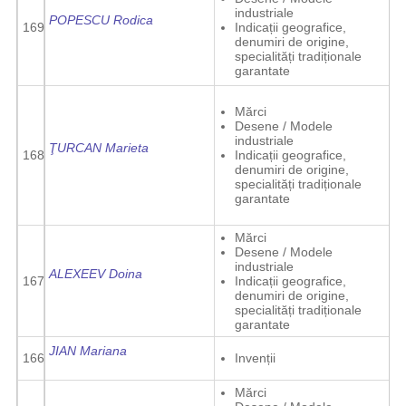
industriale
POPESCU Rodica
169
Indicații geografice,
denumiri de origine,
specialități tradiționale
garantate
Mărci
Desene / Modele
industriale
ŢURCAN Marieta
168
Indicații geografice,
denumiri de origine,
specialități tradiționale
garantate
Mărci
Desene / Modele
industriale
ALEXEEV Doina
167
Indicații geografice,
denumiri de origine,
specialități tradiționale
garantate
JIAN Mariana
166
Invenții
Mărci