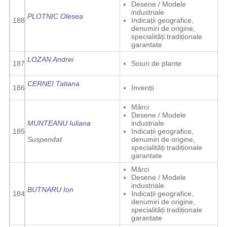
Desene / Modele
industriale
PLOTNIC Olesea
188
Indicații geografice,
denumiri de origine,
specialități tradiționale
garantate
LOZAN Andrei
187
Soiuri de plante
CERNEI Tatiana
186
Invenții
Mărci
Desene / Modele
MUNTEANU Iuliana
industriale
185
Indicații geografice,
Suspendat
denumiri de origine,
specialități tradiționale
garantate
Mărci
Desene / Modele
industriale
BUTNARU Ion
184
Indicații geografice,
denumiri de origine,
specialități tradiționale
garantate