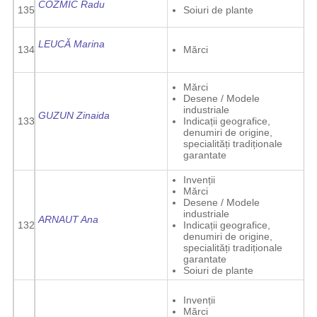
COZMIC Radu
135
Soiuri de plante
LEUCĂ Marina
134
Mărci
Mărci
Desene / Modele
industriale
GUZUN Zinaida
133
Indicații geografice,
denumiri de origine,
specialități tradiționale
garantate
Invenții
Mărci
Desene / Modele
industriale
ARNAUT Ana
132
Indicații geografice,
denumiri de origine,
specialități tradiționale
garantate
Soiuri de plante
Invenții
Mărci