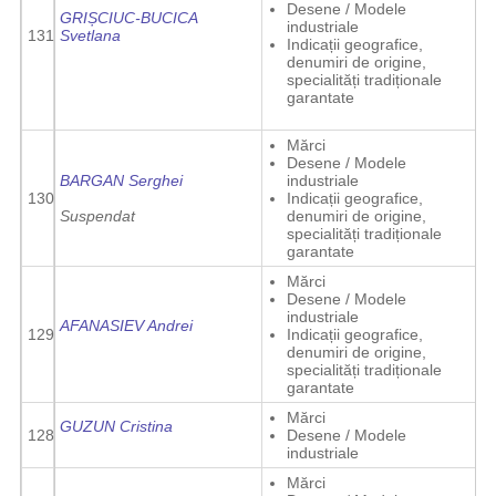
Desene / Modele
GRIȘCIUC-BUCICA
industriale
131
Svetlana
Indicații geografice,
denumiri de origine,
specialități tradiționale
garantate
Mărci
Desene / Modele
BARGAN Serghei
industriale
130
Indicații geografice,
Suspendat
denumiri de origine,
specialități tradiționale
garantate
Mărci
Desene / Modele
industriale
AFANASIEV Andrei
129
Indicații geografice,
denumiri de origine,
specialități tradiționale
garantate
Mărci
GUZUN Cristina
128
Desene / Modele
industriale
Mărci