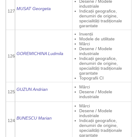
Desene / Modele
industriale
MUSAT Georgeta
127
Indicații geografice,
denumiri de origine,
specialități tradiționale
garantate
Invenții
Modele de utilitate
Mărci
Desene / Modele
GOREMICHINA Ludmila
industriale
126
Indicații geografice,
denumiri de origine,
specialități tradiționale
garantate
Topografii CI
Mărci
GUZUN Andrian
125
Desene / Modele
industriale
Mărci
Desene / Modele
industriale
BUNESCU Marian
124
Indicații geografice,
denumiri de origine,
specialități tradiționale
i
garantate