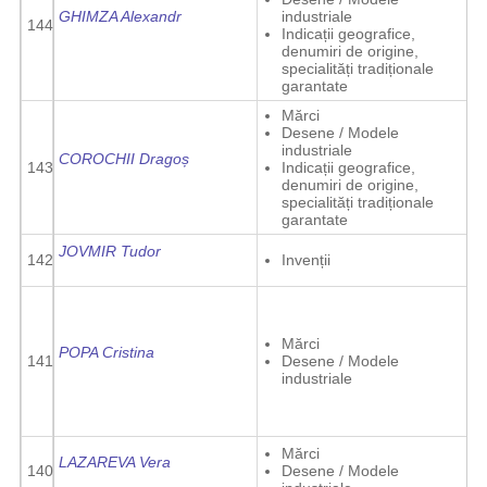
GHIMZA Alexandr
industriale
144
Indicații geografice,
denumiri de origine,
specialități tradiționale
garantate
Mărci
Desene / Modele
industriale
COROCHII Dragoș
143
Indicații geografice,
denumiri de origine,
specialități tradiționale
garantate
JOVMIR Tudor
142
Invenții
Mărci
POPA Cristina
141
Desene / Modele
industriale
Mărci
LAZAREVA Vera
140
Desene / Modele