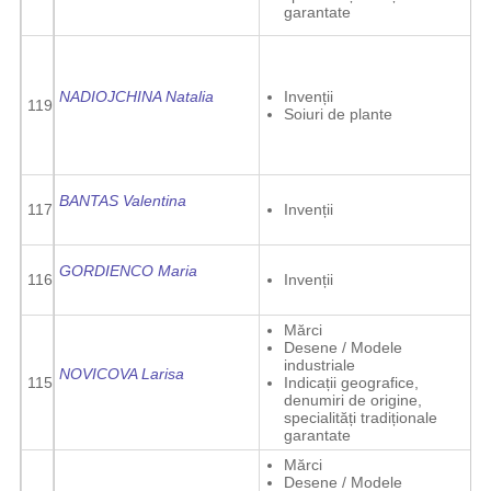
garantate
NADIOJCHINA Natalia
Invenții
119
Soiuri de plante
BANTAS Valentina
117
Invenții
GORDIENCO Maria
116
Invenții
Mărci
Desene / Modele
industriale
NOVICOVA Larisa
115
Indicații geografice,
denumiri de origine,
specialități tradiționale
garantate
Mărci
Desene / Modele