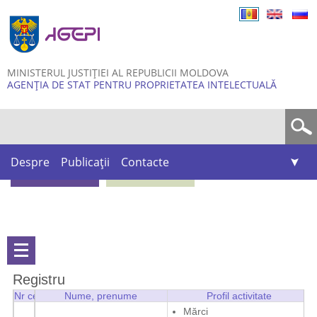
Skip to
main
content
MINISTERUL JUSTIȚIEI AL REPUBLICII MOLDOVA
AGENȚIA DE STAT PENTRU PROPRIETATEA INTELECTUALĂ
Formular de căutare
Despre
Publicații
Contacte
Registru
Nr certificatului
Nume, prenume
Profil activitate
Mărci