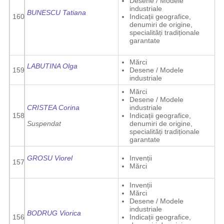
Desene / Modele
industriale
BUNESCU Tatiana
160
Indicații geografice,
denumiri de origine,
specialități tradiționale
garantate
Mărci
LABUTINA Olga
159
Desene / Modele
industriale
Mărci
Desene / Modele
CRISTEA Corina
industriale
158
Indicații geografice,
Suspendat
denumiri de origine,
specialități tradiționale
garantate
GROSU Viorel
Invenții
157
Mărci
Invenții
Mărci
Desene / Modele
industriale
BODRUG Viorica
156
Indicații geografice,