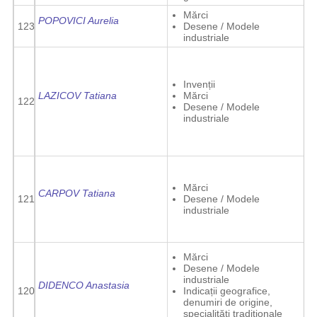
Mărci
POPOVICI Aurelia
123
Desene / Modele
industriale
Invenții
LAZICOV Tatiana
Mărci
122
Desene / Modele
industriale
Mărci
CARPOV Tatiana
121
Desene / Modele
industriale
Mărci
Desene / Modele
industriale
DIDENCO Anastasia
120
Indicații geografice,
denumiri de origine,
specialități tradiționale