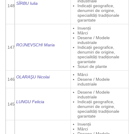
industriale
SÎRBU Iulia
148
Indicații geografice,
denumiri de origine,
specialități tradiționale
garantate
Invenții
Mărci
Desene / Modele
industriale
ROJNEVSCHI Maria
147
Indicații geografice,
denumiri de origine,
specialități tradiționale
garantate
Soiuri de plante
Mărci
OLARAŞU Nicolai
146
Desene / Modele
industriale
Desene / Modele
industriale
LUNGU Felicia
Indicații geografice,
145
denumiri de origine,
specialități tradiționale
garantate
Invenții
Mărci
Desene / Modele