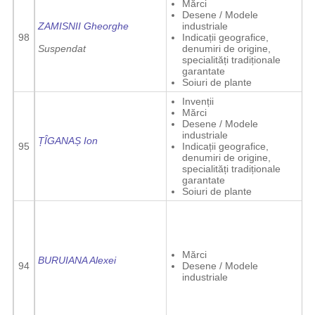
Mărci
Desene / Modele
ZAMISNII Gheorghe
industriale
98
Indicații geografice,
Suspendat
denumiri de origine,
specialități tradiționale
garantate
Soiuri de plante
Invenții
Mărci
Desene / Modele
industriale
ȚÎGANAȘ Ion
95
Indicații geografice,
denumiri de origine,
specialități tradiționale
garantate
Soiuri de plante
Mărci
BURUIANA Alexei
94
Desene / Modele
industriale