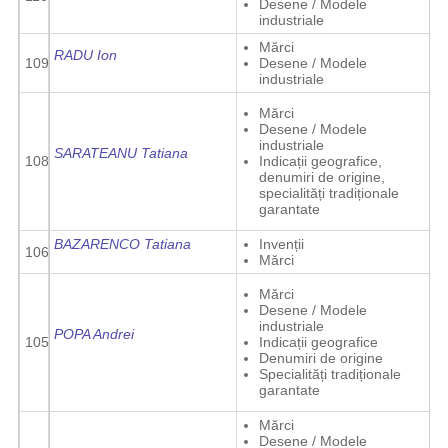
Desene / Modele
industriale
Mărci
RADU Ion
109
Desene / Modele
industriale
Mărci
Desene / Modele
industriale
SARATEANU Tatiana
108
Indicații geografice,
denumiri de origine,
specialități tradiționale
garantate
BAZARENCO Tatiana
Invenții
106
Mărci
Mărci
Desene / Modele
industriale
POPA Andrei
105
Indicații geografice
Denumiri de origine
Specialități tradiționale
garantate
Mărci
Desene / Modele