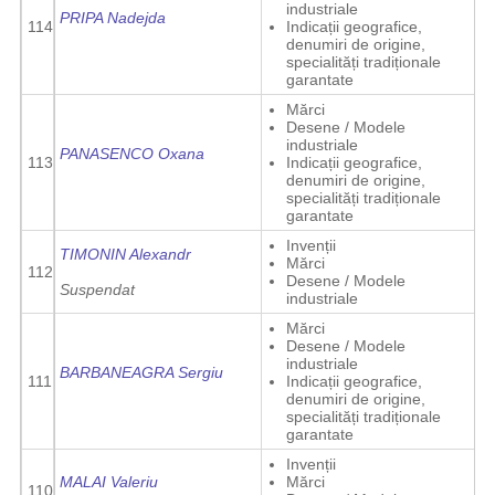
industriale
PRIPA Nadejda
114
Indicații geografice,
denumiri de origine,
specialități tradiționale
garantate
Mărci
Desene / Modele
industriale
PANASENCO Oxana
113
Indicații geografice,
denumiri de origine,
specialități tradiționale
garantate
Invenții
TIMONIN Alexandr
Mărci
112
Desene / Modele
Suspendat
industriale
Mărci
Desene / Modele
industriale
BARBANEAGRA Sergiu
111
Indicații geografice,
denumiri de origine,
specialități tradiționale
garantate
Invenții
MALAI Valeriu
Mărci
110