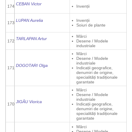
CEBAN Victor
174
Invenții
LUPAN Aurelia
Invenții
173
Soiuri de plante
Mărci
TARLAPAN Artur
172
Desene / Modele
industriale
Mărci
Desene / Modele
industriale
DOGOTARI Olga
171
Indicații geografice,
denumiri de origine,
specialități tradiționale
garantate
Mărci
Desene / Modele
industriale
JIGĂU Viorica
170
Indicații geografice,
denumiri de origine,
specialități tradiționale
garantate
Mărci
Desene / Modele