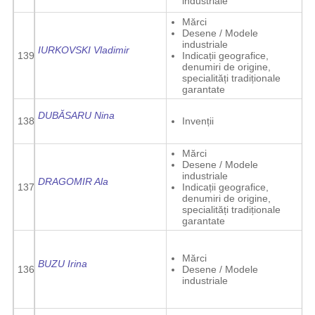
industriale
Mărci
Desene / Modele
industriale
IURKOVSKI Vladimir
139
Indicații geografice,
denumiri de origine,
specialități tradiționale
garantate
DUBĂSARU Nina
138
Invenții
Mărci
Desene / Modele
industriale
DRAGOMIR Ala
137
Indicații geografice,
denumiri de origine,
specialități tradiționale
garantate
Mărci
BUZU Irina
136
Desene / Modele
industriale