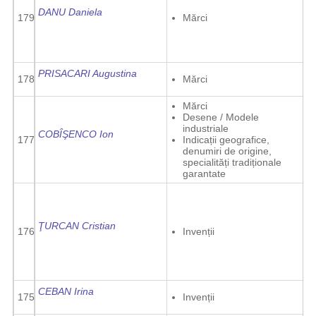
DANU Daniela
179
Mărci
PRISACARI Augustina
178
Mărci
Mărci
Desene / Modele
industriale
COBÎŞENCO Ion
177
Indicații geografice,
denumiri de origine,
specialități tradiționale
garantate
ŢURCAN Cristian
176
Invenții
CEBAN Irina
175
Invenții