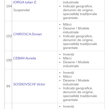
IORGA Iulian E.
industriale
104
Indicații geografice,
Suspendat
denumiri de origine,
specialități tradiționale
garantate
Mărci
Desene / Modele
industriale
CHIROSCA Dorian
102
Indicații geografice,
denumiri de origine,
specialități tradiționale
garantate
Invenții
CEBAN Aurelia
Mărci
100
Desene / Modele
industriale
Invenții
Mărci
Desene / Modele
SOSNOVSCHI Victor
industriale
99
Indicații geografice,
denumiri de origine,
specialități tradiționale
garantate
Invenții