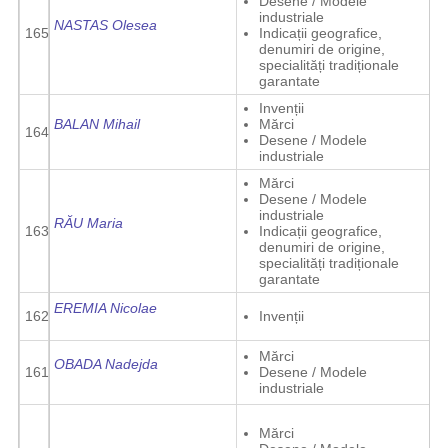
Desene / Modele
industriale
NASTAS Olesea
165
Indicații geografice,
denumiri de origine,
specialități tradiționale
garantate
Invenții
BALAN Mihail
Mărci
164
Desene / Modele
industriale
Mărci
Desene / Modele
industriale
RĂU Maria
163
Indicații geografice,
denumiri de origine,
specialități tradiționale
garantate
EREMIA Nicolae
162
Invenții
Mărci
OBADA Nadejda
161
Desene / Modele
industriale
Mărci