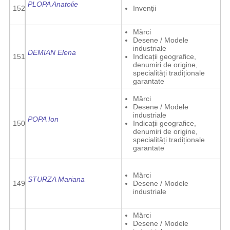
PLOPA Anatolie
152
Invenții
Mărci
Desene / Modele
industriale
DEMIAN Elena
151
Indicații geografice,
denumiri de origine,
specialități tradiționale
garantate
Mărci
Desene / Modele
industriale
POPA Ion
150
Indicații geografice,
denumiri de origine,
specialități tradiționale
garantate
Mărci
STURZA Mariana
149
Desene / Modele
industriale
Mărci
Desene / Modele