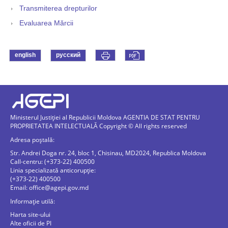
Transmiterea drepturilor
Evaluarea Mărcii
english
русский
Ministerul Justiției al Republicii Moldova AGENTIA DE STAT PENTRU
PROPRIETATEA INTELECTUALĂ Copyright © All rights reserved
Adresa poștală:
Str. Andrei Doga nr. 24, bloc 1, Chisinau, MD2024, Republica Moldova
Call-centru: (+373-22) 400500
Linia specializată anticorupție:
(+373-22) 400500
Email:
office@agepi.gov.md
Informație utilă:
Harta site-ului
Alte oficii de PI