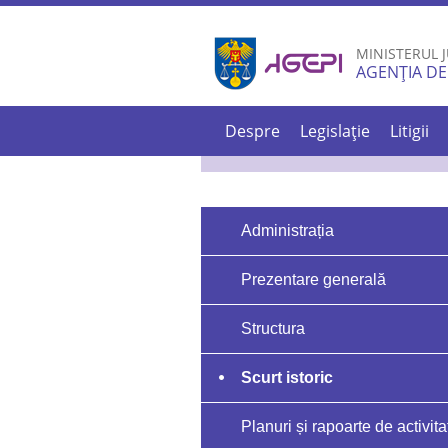
MINISTERUL J
AGENȚIA DE
Despre
Legislație
Litigii
Administrația
Prezentare generală
Structura
Scurt istoric
Planuri și rapoarte de activita