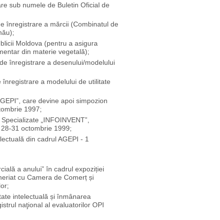
re sub numele de Buletin Oficial de
 de înregistrare a mărcii (Combinatul de
nău);
blicii Moldova (pentru a asigura
mentar din materie vegetală);
1 de înregistrare a desenului/modelului
e înregistrare a modelului de utilitate
 AGEPI”, care devine apoi simpozion
ctombrie 1997;
le Specializate „INFOINVENT”,
- 28-31 octombrie 1999;
electuală din cadrul AGEPI - 1
ală a anului” în cadrul expoziției
eneriat cu Camera de Comerț și
or;
tate intelectuală și înmâ­narea
istrul naţional al evaluatorilor OPI