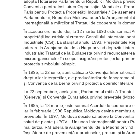
adoptă Hotărârea Parlamentului Republicii Moldova privin
Convenția pentru Instituirea Organizației Mondiale a Proprie
Paris pentru Protecția Proprietății Industriale.* De asemene
Parlamentului, Republica Moldova aderă la Aranjamentul de
internaţională a mărcilor și Tratatul de cooperare în domen
În aceeași ordine de idei, la 12 martie 1993 este semnat Ac
proprietății industriale și crearea Consiliului Interstatal pe
Industriale (CSI). La sfârșitul anului 1993, Președintele 
aderare la Aranjamentul de la Haga privind depozitul inte
industriale; Tratatul de la Budapesta privind recunoașterea
microorganismelor în scopul asigurării protecției lor prin br
protecția simbolului olimpic.
În 1995, la 22 iunie, sunt ratificate Convenția Internaționa
drepturilor interpreților, ale producătorilor de fonograme și
și Convenția de la Berna privind protecția operelor literare ș
La 22 septembrie, același an, Parlamentul ratifică Tratatul 
(Geneva) și Convenția Eurasiatică privind brevetele (Mosc
În 1995, la 13 martie, este semnat Acordul de cooperare 
iar în februarie 1996 Republica Moldova devine membru al 
brevetele. În 1997, Moldova decide să adere la Convenția in
soiuri de plante (UPOV – Uniunea Internațională pentru Prot
mai târziu, RM aderă la Aranjamentul de la Madrid privind sa
înșelătoare de proveniență a produselor, precum și la Ara