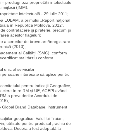
 – prediagnoza proprietății intelectuale
i mijlocii (IMM);
roprietate intelectuală - 29 iulie 2011;
nea EUBAM, a primului „Raport naţional
ectuală în Republica Moldova, 2012”,
de contrafacere şi piraterie, precum şi
area acestor flageluri;
 a cererilor de brevetare/înregistrare
tronică (2013);
agement al Calităţii (SMC), conform
ecertificat mai târziu conform
 unic al serviciilor
ei persoane interesate să aplice pentru
omitetului pentru Indicații Geografice,
 Asociere între RM și UE, AGEPI având
 RM a prevederilor Acordului de
015);
e Global Brand Database, instrument
aţiilor geografice: Valul lui Traian,
in, utilizate pentru produsul „rachiu de
 Moldova. Decizia a fost adoptată la