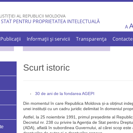
Skip to
main
USTIȚIEI AL REPUBLICII MOLDOVA
content
 STAT PENTRU PROPRIETATEA INTELECTUALĂ
A
Publicații
Informații și servicii
Transparența
Contacte
Scurt istoric
30 de ani de la fondarea AGEPI
Din momentul în care Republica Moldova și-a obținut inde
unei instituții cu un cadru juridic delimitat în domeniul propri
Astfel, la 25 noiembrie 1991, primul președinte al Republ
Decretul nr. 238 cu privire la Agenția de Stat pentru Drept
te
(ADA), aflată în subordinea Guvernului, al cărei scop este a