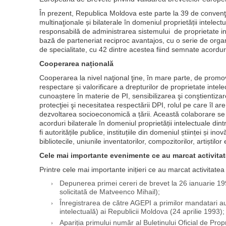
În prezent, Republica Moldova este parte la 39 de convenţii
multinaţionale și bilaterale în domeniul proprietății intelect
responsabilă de administrarea sistemului de proprietate in
bază de parteneriat reciproc avantajos, cu o serie de organiz
de specialitate, cu 42 dintre acestea fiind semnate acordu
Cooperarea națională
Cooperarea la nivel naţional ţine, în mare parte, de promov
respectare și valorificare a drepturilor de proprietate intele
cunoaștere în materie de PI, sensibilizarea şi conştientizare
protecţiei şi necesitatea respectării DPI, rolul pe care îl ar
dezvoltarea socioeconomică a țării. Această colaborare se
acorduri bilaterale în domeniul proprietății intelectuale din
fi autoritățile publice, instituțiile din domeniul științei și ino
bibliotecile, uniunile inventatorilor, compozitorilor, artiștilor 
Cele mai importante evenimente ce au marcat activita
Printre cele mai importante inițieri ce au marcat activitate
Depunerea primei cereri de brevet la 26 ianuarie 19
solicitată de Matveenco Mihail);
Înregistrarea de către AGEPI a primilor mandatari aut
intelectuală) ai Republicii Moldova (24 aprilie 1993);
Apariția primului număr al Buletinului Oficial de Prop