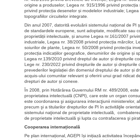
origine a produselor; Legea nr. 915/1996 privind protecția 
privind protecția desenelor și modelelor industriale; Legea 
topografiilor circuitelor integrate.
Din anul 2007, datorită evoluării sistemului național de PI 
de standardele europene, sunt adoptate, modificate sau co
proprietății intelectuale, și anume Legea nr.161/2007 privi
industriale, Legea nr. 38/2008 privind protecția mărcilor, L
soiurilor de plante, Legea nr. 50/2008 privind protecția inve
protecția indicațiilor geografice, denumirilor de origine și sp
Legea nr.139/2010 privind dreptul de autor și drepturile 
Lege nr. 230/2022 privind drepturile de autor și drepturile
prevederilor legislației din domeniul dreptului de autor și d
acquis-ului comunitar relevant și oferirii unui grad ridicat de 
drepturi de autor și conexe.
În 2008, prin Hotărârea Guvernului RM nr. 489/2008, este i
proprietatea intelectuală (CNPI), care este un organ consul
este coordonarea şi asigurarea interacţiunii ministerelor, alt
precum şi a titularilor drepturilor de PI în activităţile orie
sistemului naţional de proprietate intelectuală, combaterea 
de proprietate intelectuală şi lupta cu contrafacerea şi pir
Cooperarea internațională
Pe plan internațional, AGEPI își inițiază activitatea începân