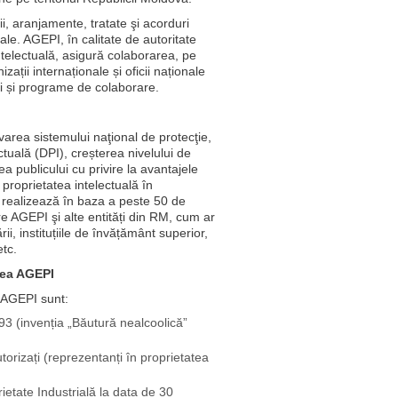
, aranjamente, tratate şi acorduri
uale. AGEPI, în calitate de autoritate
telectuală, asigură colaborarea, pe
ații internaționale și oficii naționale
ri și programe de colaborare.
area sistemului naţional de protecţie,
ctuală (DPI), creșterea nivelului de
a publicului cu privire la avantajele
e proprietatea intelectuală în
 realizează în baza a peste 50 de
tre AGEPI şi alte entități din RM, cum ar
vării, instituțiile de învățământ superior,
etc.
tea AGEPI
a AGEPI sunt:
93 (invenția „Băutură nealcoolică”
orizați (reprezentanți în proprietatea
rietate Industrială la data de 30