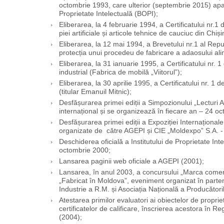
octombrie 1993, care ulterior (septembrie 2015) apa
Proprietate Intelectuală (BOPI);
Eliberarea, la 4 februarie 1994, a Certificatului nr.1
piei artificiale și articole tehnice de cauciuc din Chiși
Eliberarea, la 12 mai 1994, a Brevetului nr.1 al Repu
protecția unui procedeu de fabricare a adaosului ali
Eliberarea, la 31 ianuarie 1995, a Certificatului nr. 
industrial (Fabrica de mobilă „Viitorul”);
Eliberarea, la 30 aprilie 1995, a Certificatului nr. 1 d
(titular Emanuil Mitnic);
Desfășurarea primei ediții a Simpozionului „Lecturi
internațional și se organizează în fiecare an – 24 o
Desfășurarea primei ediții a Expoziției Internaționa
organizate de către AGEPI și CIE „Moldexpo” S.A. 
Deschiderea oficială a Institutului de Proprietate Int
octombrie 2000;
Lansarea paginii web oficiale a AGEPI (2001);
Lansarea, în anul 2003, a concursului „Marca comerci
„Fabricat în Moldova”, eveniment organizat în part
Industrie a R.M. și Asociația Națională a Producătoril
Atestarea primilor evaluatori ai obiectelor de proprie
certificatelor de calificare, înscrierea acestora în Reg
(2004);