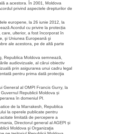
onală a acestora. În 2001, Moldova
Acordul privind aspectele drepturilor de
dele europene, la 26 iunie 2012, la
ză Acordul cu privire la protecția
 care, ulterior, a fost încorporat în
te, şi Uniunea Europeană şi
re ale acestora, pe de altă parte
jing, Republica Moldova semnează,
rile audiovizuale, al cărui obiectiv
vizuală prin asigurarea unui cadru legal
ementată pentru prima dată protecţia
lui General al OMPI Francis Gurry, la
Guvernul Republicii Moldova și
operarea în domeniul PI.
omatice de la Marrakesh, Republica
lui la operele publicate pentru
citate limitată de percepere a
rmania, Directorul general al AGEPI și
licii Moldova şi Organizaţia
 pe teritoriul Republicii Moldova.