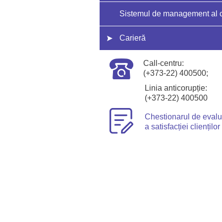
Sistemul de management al ca
Carieră
Call-centru:
(+373-22) 400500;
Linia anticorupție:
(+373-22) 400500
Chestionarul de eval
a satisfacției clienților