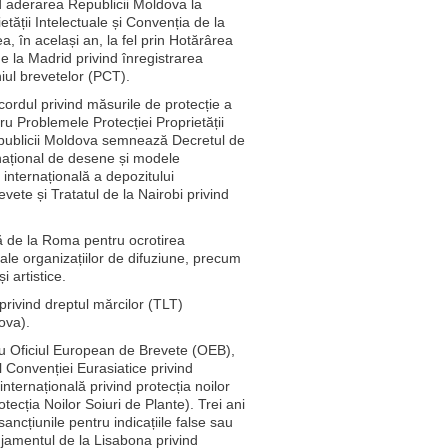
d aderarea Republicii Moldova la
tății Intelectuale și Convenția de la
a, în același an, la fel prin Hotărârea
 la Madrid privind înregistrarea
iul brevetelor (PCT).
ordul privind măsurile de protecție a
ntru Problemele Protecției Proprietății
Republicii Moldova semnează Decretul de
rnațional de desene și modele
 internațională a depozitului
evete și Tratatul de la Nairobi privind
lă de la Roma pentru ocrotirea
 ale organizațiilor de difuziune, precum
i artistice.
privind dreptul mărcilor (TLT)
ova).
cu Oficiul European de Brevete (OEB),
Convenției Eurasiatice privind
ternațională privind protecția noilor
ecția Noilor Soiuri de Plante). Trei ani
ncțiunile pentru indicațiile false sau
njamentul de la Lisabona privind