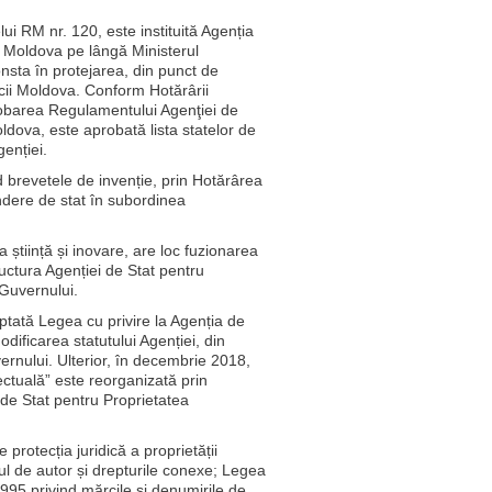
lui RM nr. 120, este instituită Agenția
ii Moldova pe lângă Ministerul
onsta în protejarea, din punct de
licii Moldova. Conform Hotărârii
robarea Regulamentului Agenţiei de
oldova, este aprobată lista statelor de
genției.
nd brevetele de invenție, prin Hotărârea
ndere de stat în subordinea
 știință și inovare, are loc fuzionarea
ructura Agenției de Stat pentru
Guvernului.
optată Legea cu privire la Agenția de
dificarea statutului Agenției, din
vernului. Ulterior, în decembrie 2018,
lectuală” este reorganizată prin
 de Stat pentru Proprietatea
 protecția juridică a proprietății
tul de autor și drepturile conexe; Legea
995 privind mărcile și denumirile de