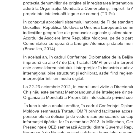
protecția denumirilor de origine și înregistrarea internați
aderă la Organizația Mondială a Comerțului și, implicit, la 
proprietate intelectuală legate de comerț (TRIPs).
În contextul apropierii sistemului național de PI de standar
Bruxelles, Republica Moldova și Uniunea Europeană semnea
indicațiilor geografice ale produselor agricole și alimentare,
Acordul de Asociere între Republica Moldova, pe de o par
Comunitatea Europeană a Energiei Atomice şi statele memb
(Bruxelles, 2014).
În același an, în cadrul Conferinței Diplomatice de la Bei
împreună cu alte 47 de țări, Tratatul OMPI privind interpretă
este consolidarea statutului interpreţilor în industria audio
internaţional bine structurat şi echilibrat, astfel fiind regl
interpreţilor într-un mediu digital.
La 22-23 octombrie 2012, în cadrul unei vizite a Directoru
Chișinău este semnat Memorandumul de Înțelegere dintre 
Organizația Mondială a Proprietății Intelectuale privind co
În luna iunie a anului următor, în cadrul Conferinţei Dipl
Moldova semnează Tratatul OMPI privind facilitarea accesu
persoanele cu deficiențe de vedere sau persoanele cu capa
informaţiei tipărite. Iar în octombrie 2013, la München, Ge
Președintele OEB semnează Acordul dintre Guvernul Repub
Europeană de Brevete privind validarea brevetelor europene