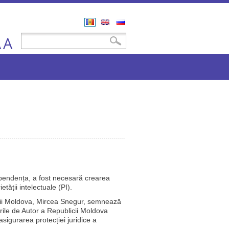
Română
English
Русский
A
Formular de căutare
Căutare
A
pendența, a fost necesară crearea
etății intelectuale (PI).
icii Moldova, Mircea Snegur, semnează
urile de Autor a Republicii Moldova
sigurarea protecției juridice a