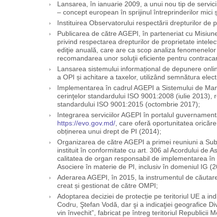
Lansarea, în ianuarie 2009, a unui nou tip de servicii
– concept european în sprijinul întreprinderilor mici ș
Instituirea Observatorului respectării drepturilor de p
Publicarea de către AGEPI, în parteneriat cu Misiu
privind respectarea drepturilor de proprietate intel
ediţie anuală, care are ca scop analiza fenomenelor 
recomandarea unor soluţii eficiente pentru contracar
Lansarea sistemului informațional de depunere online
a OPI și achitare a taxelor, utilizând semnătura elec
Implementarea în cadrul AGEPI a Sistemului de Man
cerinţelor standardului ISO 9001:2008 (iulie 2013), r
standardului ISO 9001:2015 (octombrie 2017);
Integrarea serviciilor AGEPI în portalul guvernamental
https://evo.gov.md/
, care oferă oportunitatea oricăr
obținerea unui drept de PI (2014);
Organizarea de către AGEPI a primei reuniuni a Subc
instituit în conformitate cu art. 306 al Acordului de
calitatea de organ responsabil de implementarea în
Asociere în materie de PI, inclusiv în domeniul IG (2
Aderarea AGEPI, în 2015, la instrumentul de căutar
creat și gestionat de către OMPI;
Adoptarea deciziei de protecție pe teritoriul UE a indic
Codru, Ştefan Vodă, dar şi a indicaţiei geografice Div
vin învechit”, fabricat pe întreg teritoriul Republicii