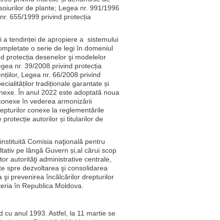
soiurilor de plante; Legea nr. 991/1996
nr. 655/1999 privind protecția
și a tendinței de apropiere a sistemului
mpletate o serie de legi în domeniul
nd protecția desenelor şi modelelor
egea nr. 39/2008 privind protecția
nțiilor, Legea nr. 66/2008 privind
ecialităților tradiționale garantate și
conexe. În anul 2022 este adoptată noua
 conexe în vederea armonizării
repturilor conexe la reglementările
protecție autorilor și titularilor de
nstituită Comisia naţională pentru
tativ pe lângă Guvern și,al cărui scop
or autorităţi administrative centrale,
ntate spre dezvoltarea şi consolidarea
şi prevenirea încălcărilor drepturilor
ateria în Republica Moldova.
d cu anul 1993. Astfel, la 11 martie se