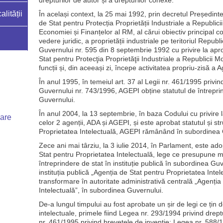
drepturilor de autor și a drepturilor conexe.
lității
În același context, la 25 mai 1992, prin decretul Președinte
de Stat pentru Protecția Proprietății Industriale a Republic
Economiei și Finanțelor al RM, al cărui obiectiv principal c
vedere juridic, a proprietății industriale pe teritoriul Repub
Guvernului nr. 595 din 8 septembrie 1992 cu privire la ap
Stat pentru Protecţia Proprietăţii Industriale a Republicii M
funcții și, din aceeași zi, începe activitatea propriu-zisă a A
În anul 1995, în temeiul art. 37 al Legii nr. 461/1995 privi
Guvernului nr. 743/1996, AGEPI obține statutul de întrepri
Guvernului.
În anul 2004, la 13 septembrie, în baza Codului cu privire la
uare
celor 2 agenții, ADA și AGEPI, și este aprobat statutul și st
Proprietatea Intelectuală, AGEPI rămânând în subordinea 
Zece ani mai târziu, la 3 iulie 2014, în Parlament, este ad
Stat pentru Proprietatea Intelectuală, lege ce presupune mo
întreprindere de stat în instituție publică în subordinea Gu
instituția publică „Agenția de Stat pentru Proprietatea Inte
transformare în autoritate administrativă centrală „Agenția
Intelectuală”, în subordinea Guvernului.
De-a lungul timpului au fost aprobate un șir de legi ce țin de
intelectuale, primele fiind Legea nr. 293/1994 privind drep
nr. 461/1995 privind brevetele de invenție; Legea nr. 588/1