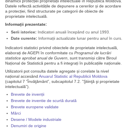
dinamicii protecției proprietății intelectuale în Republica Moldova.
Datele reflectă activitățile de depunere a cererilor și de acordare
a protecției, fiind structurate pe categorii de obiecte de
proprietate intelectuală.
Informații prezentate:
Serii istorice:
Indicatori anuali începând cu anul 1993.
Date curente:
Informații actualizate lunar pentru anul în curs.
Indicatorii statistici privind obiectele de proprietate intelectuală,
elaborați de AGEPI în conformitate cu
Programul de lucrări
statistice aprobat anual de Guvern
, sunt transmiși către Biroul
Național de Statistică pentru a fi integrați în publicațiile naționale.
Utilizatorii pot consulta datele agregate și corelate la nivel
național accesând
Anuarul Statistic al Republicii Moldova
(capitolul 7 ”Învăţământ”, subcapitolul 7.2. ”Ştiinţă şi proprietate
intelectuală”).
Brevete de invenții
Brevete de inventie de scurtă durată
Brevete europene validate
Mărci
Desene / Modele industriale
Denumiri de origine