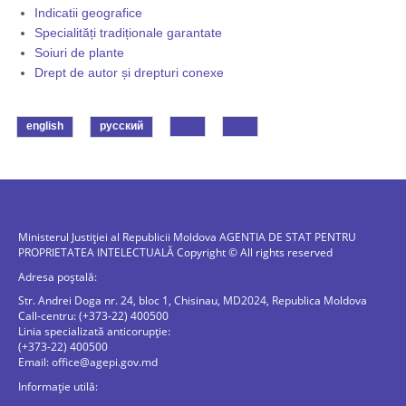
Indicatii geografice
Specialități tradiționale garantate
Soiuri de plante
Drept de autor și drepturi conexe
english
русский
Ministerul Justiției al Republicii Moldova AGENTIA DE STAT PENTRU
PROPRIETATEA INTELECTUALĂ Copyright © All rights reserved
Adresa poștală:
Str. Andrei Doga nr. 24, bloc 1, Chisinau, MD2024, Republica Moldova
Call-centru: (+373-22) 400500
Linia specializată anticorupție:
(+373-22) 400500
Email:
office@agepi.gov.md
Informație utilă: