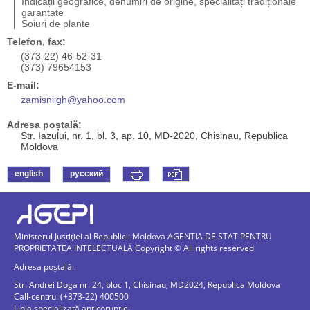
Indicații geografice, denumiri de origine, specialități tradiționale
garantate
Soiuri de plante
Telefon, fax:
(373-22) 46-52-31
(373) 79654153
E-mail:
zamisniigh@yahoo.com
Adresa poștală:
Str. Iazului, nr. 1, bl. 3, ap. 10, MD-2020, Chisinau, Republica
Moldova
english
русский
Ministerul Justiției al Republicii Moldova AGENTIA DE STAT PENTRU
PROPRIETATEA INTELECTUALĂ Copyright © All rights reserved
Adresa poștală:
Str. Andrei Doga nr. 24, bloc 1, Chisinau, MD2024, Republica Moldova
Call-centru: (+373-22) 400500
Linia specializată anticorupție: