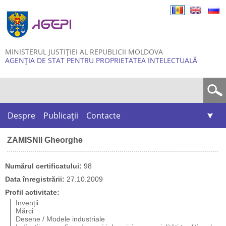
Skip to
main
content
MINISTERUL JUSTIȚIEI AL REPUBLICII MOLDOVA
AGENȚIA DE STAT PENTRU PROPRIETATEA INTELECTUALĂ
Formular de căutare
Despre
Publicații
Contacte
ZAMISNII Gheorghe
Numărul certificatului:
98
Data înregistrării:
27.10.2009
Profil activitate:
Invenții
Mărci
Desene / Modele industriale