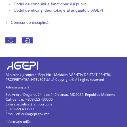
Codul de conduită a funcţionarului public
Codul de etică şi deontologie al angajatului AGEPI
Comisia de disciplină
Ministerul Justiției al Republicii Moldova AGENTIA DE STAT PENTRU
PROPRIETATEA INTELECTUALĂ Copyright © All rights reserved
Adresa poștală:
Str. Andrei Doga nr. 24, bloc 1, Chisinau, MD2024, Republica Moldova
Call-centru: (+373-22) 400500
Linia specializată anticorupție:
(+373-22) 400500
Email:
office@agepi.gov.md
Informație utilă: