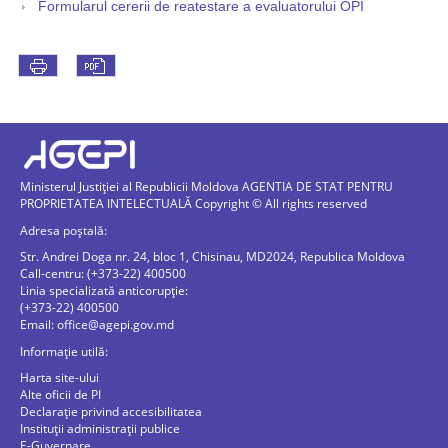
Formularul cererii de reatestare a evaluatorului OPI
Ministerul Justiției al Republicii Moldova AGENTIA DE STAT PENTRU
PROPRIETATEA INTELECTUALĂ Copyright © All rights reserved
Adresa poștală:
Str. Andrei Doga nr. 24, bloc 1, Chisinau, MD2024, Republica Moldova
Call-centru: (+373-22) 400500
Linia specializată anticorupție:
(+373-22) 400500
Email:
office@agepi.gov.md
Informație utilă:
Harta site-ului
Alte oficii de PI
Declarație privind accesibilitatea
Instituții administrații publice
E-Guvernare