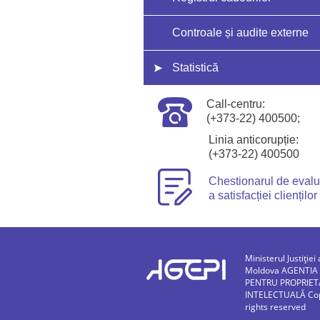
Controale și audite externe
Statistică
Call-centru:
(+373-22) 400500;
Linia anticorupție:
(+373-22) 400500
Chestionarul de eval
a satisfacției clienților
Ministerul Justiției 
Moldova AGENTIA
PENTRU PROPRIET
INTELECTUALĂ Copy
rights reserved