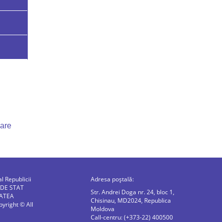
uare
al Republicii
Adresa poștală:
 DE STAT
Str. Andrei Doga nr. 24, bloc 1,
ATEA
Chisinau, MD2024, Republica
right © All
Moldova
Call-centru: (+373-22) 400500