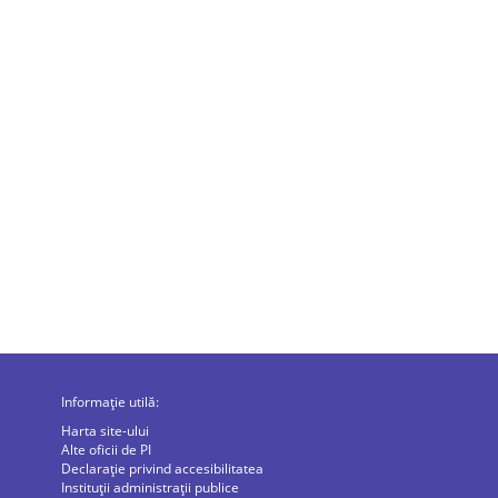
Informație utilă:
Harta site-ului
Alte oficii de PI
Declarație privind accesibilitatea
Instituții administrații publice