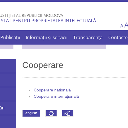
Skip to
main
USTIȚIEI AL REPUBLICII MOLDOVA
content
 STAT PENTRU PROPRIETATEA INTELECTUALĂ
A
Publicații
Informații și servicii
Transparența
Contacte
Cooperare
Cooperare națională
Cooperare internațională
ări
english