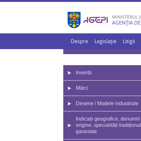
MINISTERUL J
AGENȚIA DE
Despre
Legislație
Litigii
Invenții
Mărci
Desene / Modele industriale
Indicații geografice, denumiri
origine, specialități tradiționa
garantate