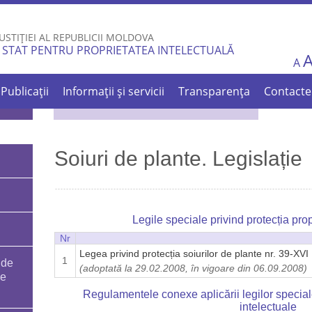
Skip to
main
USTIȚIEI AL REPUBLICII MOLDOVA
content
 STAT PENTRU PROPRIETATEA INTELECTUALĂ
A
Publicații
Informații și servicii
Transparența
Contacte
Soiuri de plante. Legislație
Legile speciale privind protecția prop
Nr
Legea privind protecția soiurilor de plante nr. 39-XVI
1
 de
(adoptată la 29.02.2008, în vigoare din 06.09.2008)
le
Regulamentele conexe aplicării legilor speciale 
intelectuale