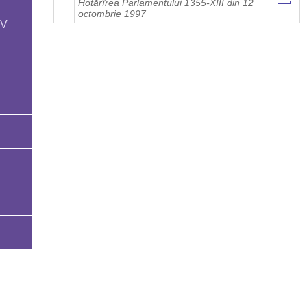
Hotărîrea Parlamentului 1355-XIII din 12
octombrie 1997
OV