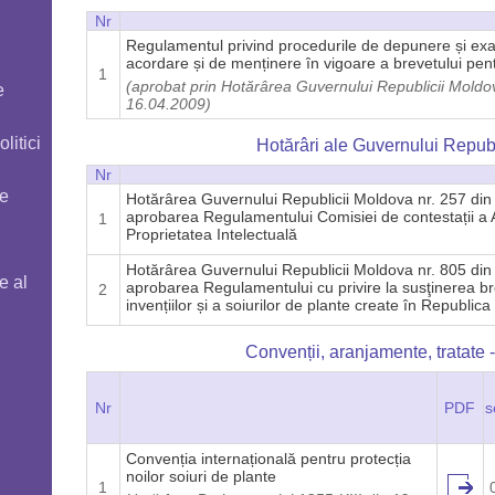
Nr
Regulamentul privind procedurile de depunere și exa
acordare și de menținere în vigoare a brevetului pent
1
(aprobat prin Hotărârea Guvernului Republicii Moldov
e
16.04.2009)
litici
Hotărâri ale Guvernului Repub
Nr
le
Hotărârea Guvernului Republicii Moldova nr. 257 din 
aprobarea Regulamentului Comisiei de contestații a A
1
Proprietatea Intelectuală
Hotărârea Guvernului Republicii Moldova nr. 805 din
e al
aprobarea Regulamentului cu privire la susţinerea bre
2
invențiilor și a soiurilor de plante create în Republic
Convenții, aranjamente, tratate -
Nr
PDF
s
Convenția internațională pentru protecția
noilor soiuri de plante
1