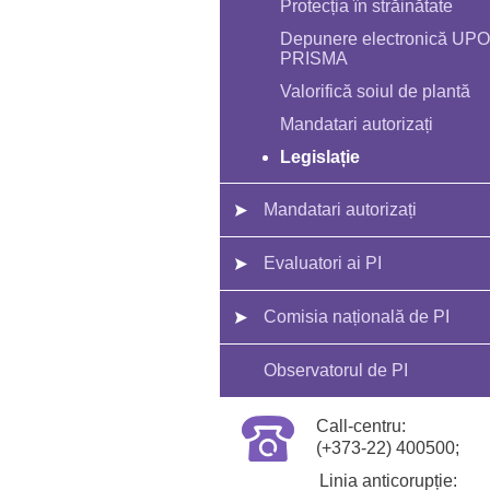
Protecția în străinătate
Depunere electronică UP
PRISMA
Valorifică soiul de plantă
Mandatari autorizați
Legislație
Mandatari autorizați
Evaluatori ai PI
Comisia națională de PI
Observatorul de PI
Call-centru:
(+373-22) 400500;
Linia anticorupție: