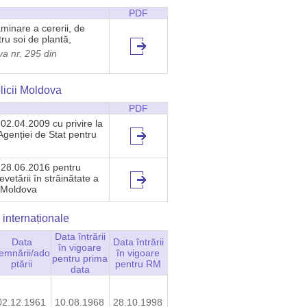
PDF
minare a cererii, de
ru soi de plantă,
a nr. 295 din
licii Moldova
PDF
02.04.2009 cu privire la
genției de Stat pentru
 28.06.2016 pentru
vetării în străinătate a
a Moldova
 internaționale
Data întrării
Data
Data întrării
în vigoare
emnării/ado
în vigoare
pentru prima
ptării
pentru RM
data
02.12.1961
10.08.1968
28.10.1998