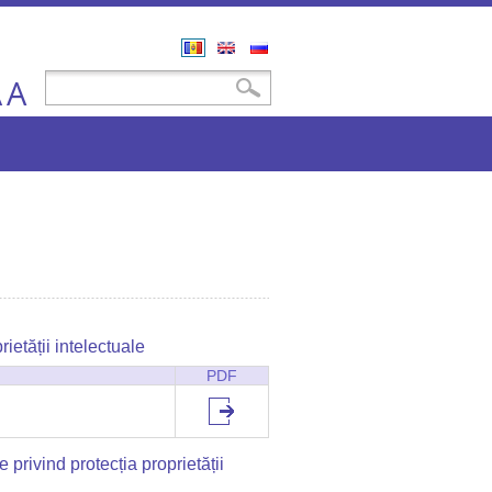
Română
English
Русский
A
Formular de căutare
Căutare
A
rietății intelectuale
PDF
privind protecția proprietății