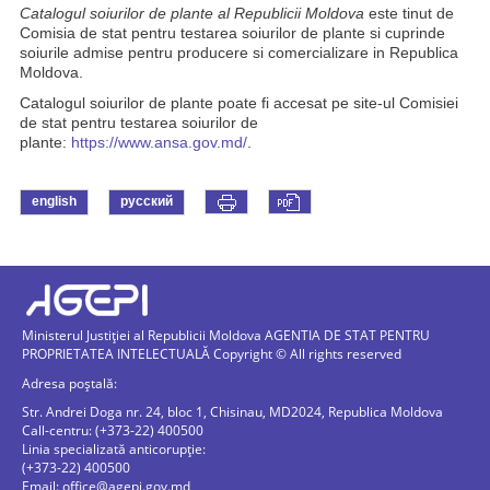
Catalogul soiurilor de plante al Republicii Moldova
este tinut de
Comisia de stat pentru testarea soiurilor de plante si cuprinde
soiurile admise pentru producere si comercializare in Republica
Moldova.
Catalogul soiurilor de plante poate fi accesat pe site-ul Comisiei
de stat pentru testarea soiurilor de
plante:
https://www.ansa.gov.md/
.
english
русский
Ministerul Justiției al Republicii Moldova AGENTIA DE STAT PENTRU
PROPRIETATEA INTELECTUALĂ Copyright © All rights reserved
Adresa poștală:
Str. Andrei Doga nr. 24, bloc 1, Chisinau, MD2024, Republica Moldova
Call-centru: (+373-22) 400500
Linia specializată anticorupție:
(+373-22) 400500
Email:
office@agepi.gov.md