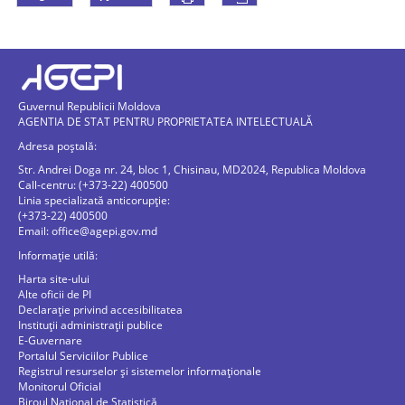
Guvernul Republicii Moldova
AGENTIA DE STAT PENTRU PROPRIETATEA INTELECTUALĂ
Adresa poștală:
Str. Andrei Doga nr. 24, bloc 1, Chisinau, MD2024, Republica Moldova
Call-centru: (+373-22) 400500
Linia specializată anticorupție:
(+373-22) 400500
Email:
office@agepi.gov.md
Informație utilă:
Harta site-ului
Alte oficii de PI
Declarație privind accesibilitatea
Instituții administrații publice
E-Guvernare
Portalul Serviciilor Publice
Registrul resurselor și sistemelor informaționale
Monitorul Oficial
Biroul Naţional de Statistică