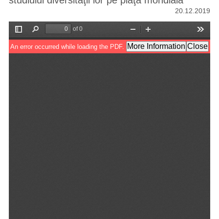
studiului diversităţii lor pe piaţa mondială
20.12.2019