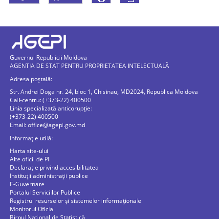
Guvernul Republicii Moldova
AGENTIA DE STAT PENTRU PROPRIETATEA INTELECTUALĂ
Adresa poștală:
Str. Andrei Doga nr. 24, bloc 1, Chisinau, MD2024, Republica Moldova
Call-centru: (+373-22) 400500
Linia specializată anticorupție:
(+373-22) 400500
Email:
office@agepi.gov.md
Informație utilă:
Harta site-ului
Alte oficii de PI
Declarație privind accesibilitatea
Instituții administrații publice
E-Guvernare
Portalul Serviciilor Publice
Registrul resurselor și sistemelor informaționale
Monitorul Oficial
Biroul Naţional de Statistică