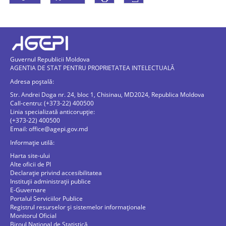
Guvernul Republicii Moldova
AGENTIA DE STAT PENTRU PROPRIETATEA INTELECTUALĂ
Adresa poștală:
Str. Andrei Doga nr. 24, bloc 1, Chisinau, MD2024, Republica Moldova
Call-centru: (+373-22) 400500
Linia specializată anticorupție:
(+373-22) 400500
Email:
office@agepi.gov.md
Informație utilă:
Harta site-ului
Alte oficii de PI
Declarație privind accesibilitatea
Instituții administrații publice
E-Guvernare
Portalul Serviciilor Publice
Registrul resurselor și sistemelor informaționale
Monitorul Oficial
Biroul Naţional de Statistică