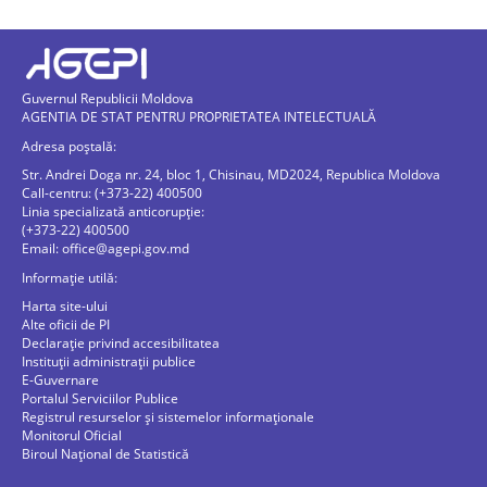
Guvernul Republicii Moldova
AGENTIA DE STAT PENTRU PROPRIETATEA INTELECTUALĂ
Adresa poștală:
Str. Andrei Doga nr. 24, bloc 1, Chisinau, MD2024, Republica Moldova
Call-centru: (+373-22) 400500
Linia specializată anticorupție:
(+373-22) 400500
Email:
office@agepi.gov.md
Informație utilă:
Harta site-ului
Alte oficii de PI
Declarație privind accesibilitatea
Instituții administrații publice
E-Guvernare
Portalul Serviciilor Publice
Registrul resurselor și sistemelor informaționale
Monitorul Oficial
Biroul Naţional de Statistică