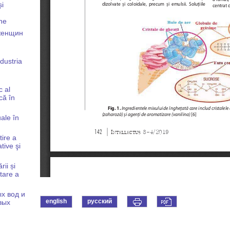
și
one
женщин
ndustria
c al
că în
uale în
tire a
tive şi
ii și
tare a
х вод и
english
русский
вых