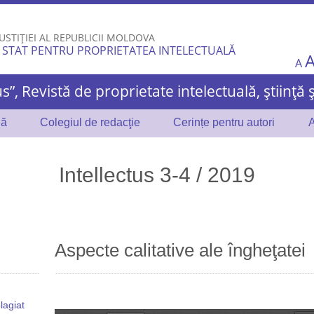
Skip to
main
USTIȚIEI AL REPUBLICII MOLDOVA
content
 STAT PENTRU PROPRIETATEA INTELECTUALĂ
A
us”, Revistă de proprietate intelectuală, știință 
lă
Colegiul de redacţie
Cerințe pentru autori
A
Intellectus 3-4 / 2019
Aspecte calitative ale îngheţatei
lagiat