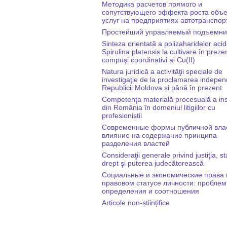
Методика расчетов прямого и
сопутствующего эффекта роста объ
услуг на предприятиях автотранспор
Простейший управляемый подъемни
Sinteza orientată a polizaharidelor acid
Spirulina platensis la cultivare în prez
compuşi coordinativi ai Cu(II)
Natura juridică a activităţii speciale de
investigaţie de la proclamarea indepen
Republicii Moldova și până în prezent
Competenţa materială procesuală a ins
din România în domeniul litigiilor cu
profesioniștii
Cовременные формы публичной влас
влияние на содержание принципа
разделения властей
Consideraţii generale privind justiţia, st
drept şi puterea judecătorească
Cоциальные и экономические права 
правовом статусе личности: пробле
определения и соотношения
Articole non-științifice