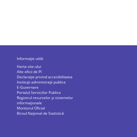
Informație utilă:
Harta site-ului
Alte oficii de PI
Declarație privind accesibilitatea
Instituții administrații publice
E-Guvernare
Portalul Serviciilor Publice
Registrul resurselor și sistemelor
informaționale
Monitorul Oficial
Biroul Naţional de Statistică