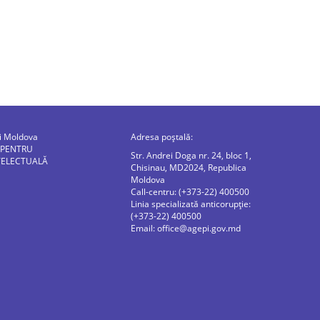
ii Moldova
Adresa poștală:
 PENTRU
Str. Andrei Doga nr. 24, bloc 1,
TELECTUALĂ
Chisinau, MD2024, Republica
Moldova
Call-centru: (+373-22) 400500
Linia specializată anticorupție:
(+373-22) 400500
Email:
office@agepi.gov.md