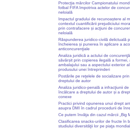
Protecţia mărcilor Campionatului mond
fotbal FIFA împotriva actelor de concu
neloială
Impactul gradului de recunoaștere al mă
contextul cuantificării prejudiciului mor
prin contrafacere și acţiuni de concure
neloială
Răspunderea juridico-civilă delictuală 
încheierea și punerea în aplicare a aco
anticoncurenţiale
Analiza juridică a actului de concurenţă
săvârșit prin copierea ilegală a formei, 
ambalajului sau a aspectului exterior al
produsului unei întreprinderi
Postările pe reţelele de socializare pri
dreptului de autor
Analiza juridico-penală a infracţiunii de
încălcare a dreptului de autor și a drept
conexe
Practici privind opunerea unui drept an
asupra DMI în cadrul procedurii de înre
Ce putem învăţa din cazul mărcii „Big
Clasificarea snacks-urilor de fructe în 
studiului diversităţii lor pe piaţa mondia