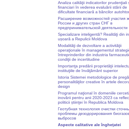
Analiza calităţii indicatorilor prudenţiali 
financiari în vederea evaluării stării de
dificultate financiară a băncilor autoht
Расширение возможностей участия 
России и других стран СНГ в
предпринимательской деятельности
Specializare inteligentă? Realităţi din i
ușoară a Repulicii Moldova
Modalităţi de dezvoltare a activităţii
operaţionale în managementul strategi
întreprinderilor din industria farmaceuti
condiţii de incertitudine
Importanţa predării proprietăţii intelect
instituţiile de învăţământ superior
Istoria Sistemei metodologice de pregă
personalităţilor creative în artele decora
design
Programul naţional în domeniile cercetăr
inovării pentru anii 2020-2023 ca reflec
politicii știinţei în Republica Moldova
Геотубная технология очистки сточны
проблемы дезодорирования биогазо
выбросов
Aspecte calitative ale îngheţatei