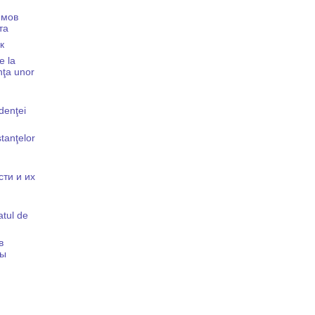
емов
та
к
e la
enţa unor
denţei
tanţelor
ти и их
atul de
в
мы