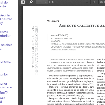
ial de
renţă
rcii în
al cauzat
nţă
pentru
rdurilor
 neloială
a
n prisma
urilor
terior
gistrare
 Mac”?
baza
lă