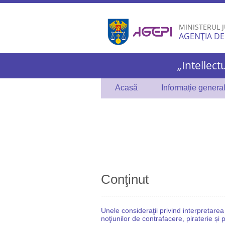
MINISTERUL J
AGENȚIA DE
„Intellect
Acasă
Informație genera
Conţinut
Unele consideraţii privind interpretarea
noţiunilor de contrafacere, piraterie și p