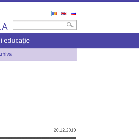
Română
English
Русский
A
Formular de căutare
Căutare
A
și educație
rhiva
20.12.2019