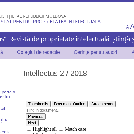
Skip to
main
USTIȚIEI AL REPUBLICII MOLDOVA
content
 STAT PENTRU PROPRIETATEA INTELECTUALĂ
A
us”, Revistă de proprietate intelectuală, știință 
lă
Colegiul de redacţie
Cerințe pentru autori
A
Intellectus 2 / 2018
a parte a
pentru
tul
şi a
tecţia