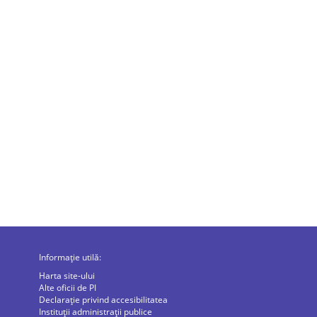
Informație utilă:
Harta site-ului
Alte oficii de PI
Declarație privind accesibilitatea
Instituții administrații publice