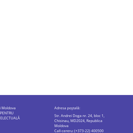
ii Moldova
Adresa poștală:
 PENTRU
Str. Andrei Doga nr. 24, bloc 1,
TELECTUALĂ
Chisinau, MD2024, Republica
Moldova
Call-centru: (+373-22) 400500