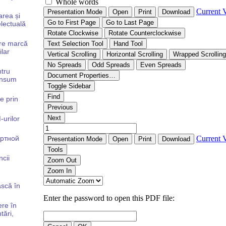
area și
electuală
ntre marcă
lar
ntru
consum
le prin
-urilor
ортной
ncii
ască în
ere în
tări,