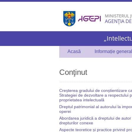
MINISTERUL J
AGENȚIA DE
„Intellect
Acasă
Informație genera
Conţinut
Creșterea gradului de conștientizare c
Strategiei de dezvoltare a respectului 
proprietatea intelectuală
Dreptul patrimonial al autorului la impor
operei
Abordarea juridică a dreptului de autor 
drepturilor conexe
Aspecte teoretice și practice privind pro