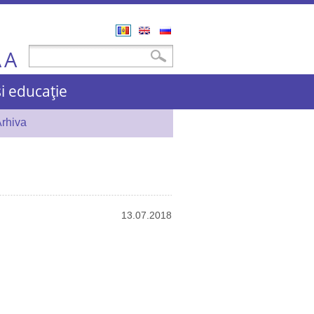
Română
English
Русский
A
Formular de căutare
Căutare
A
și educație
rhiva
13.07.2018