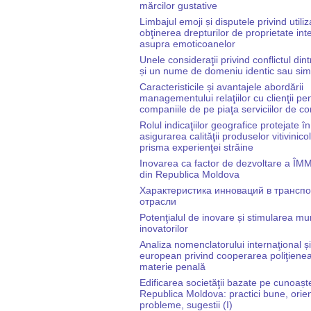
mărcilor gustative
Limbajul emoji și disputele privind utiliz
obţinerea drepturilor de proprietate int
asupra emoticoanelor
Unele consideraţii privind conflictul di
și un nume de domeniu identic sau simi
Caracteristicile și avantajele abordării
managementului relaţiilor cu clienţii pe
companiile de pe piaţa serviciilor de 
Rolul indicaţiilor geografice protejate în
asigurarea calităţii produselor vitivinico
prisma experienţei străine
Inovarea ca factor de dezvoltare a ÎMM
din Republica Moldova
Характеристика инноваций в трансп
отрасли
Potenţialul de inovare și stimularea mu
inovatorilor
Analiza nomenclatorului internaţional și
european privind cooperarea poliţiene
materie penală
Edificarea societăţii bazate pe cunoașt
Republica Moldova: practici bune, orien
probleme, sugestii (I)