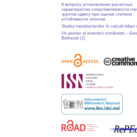
К вопросу установления расчетных
характеристик сопротивляемости гл
грунтов сдвигу при оценке степени
устойчивости склонов
Studiul nanobacteriilor în calculii biliari 
Un pionier al inventicii românești – Ge
Bothezat (2)