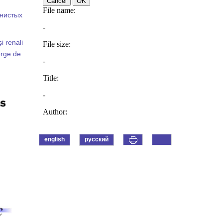
инистых
și renali
orge de
english
русский