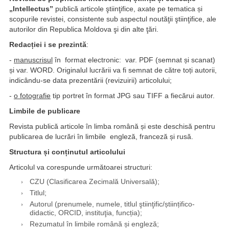
„Intellectus”
publică articole ştiinţifice, axate pe tematica și
scopurile revistei, consistente sub aspectul noutăţii ştiinţifice, ale
autorilor din Republica Moldova şi din alte ţări.
Redacției i
se prezintă
:
-
manuscrisul
în format electronic: var. PDF (semnat și scanat)
și var. WORD. Originalul lucrării va fi semnat de către toți autorii,
indicându-se data prezentării (revizuirii) articolului;
-
o fotografie
tip portret în format JPG sau TIFF a fiecărui autor.
Limbile de publicare
Revista publică articole în limba română și este deschisă pentru
publicarea de lucrări în limbile engleză, franceză și rusă.
Structura și conținutul articolului
Articolul va corespunde următoarei structuri:
CZU (Clasificarea Zecimală Universală);
Titlul;
Autorul (prenumele, numele, titlul ştiinţific/științifico-
didactic, ORCID, instituţia, funcția);
Rezumatul în limbile română și engleză;