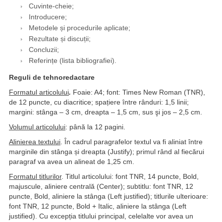
Cuvinte-cheie;
Introducere;
Metodele și procedurile aplicate;
Rezultate și discuții;
Concluzii;
Referințe (lista bibliografiei).
Reguli de tehnoredactare
Formatul articolului
.
Foaie: A4; font: Times New Roman (TNR),
de 12 puncte, cu diacritice; spațiere între rânduri: 1,5 linii;
margini: stânga – 3 cm, dreapta – 1,5 cm, sus şi jos – 2,5 cm.
Volumul articolului
: până la 12 pagini.
Alinierea textului
. În cadrul paragrafelor textul va fi aliniat între
marginile din stânga și dreapta (Justify); primul rând al fiecărui
paragraf va avea un alineat de 1,25 cm.
Formatul titlurilor
. Titlul articolului: font TNR, 14 puncte, Bold,
majuscule, aliniere centrală (Center); subtitlu: font TNR, 12
puncte, Bold, aliniere la stânga (Left justified); titlurile ulterioare:
font TNR, 12 puncte, Bold + Italic, aliniere la stânga (Left
justified). Cu excepția titlului principal, celelalte vor avea un