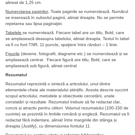
alineat de 1,25 cm.
Numerotarea paginilor
.
Toate paginile se numerotează. Numărul
se inserează în subsolul paginii, aliniat dreapta. Nu se permite
repetarea sau lipsa paginaţiei.
Tabelele
se numerotează. Fiecare tabel are un titlu, Bold, care
se amplasează deasupra tabelului, aliniat dreapta. Textul în tabel
va fi cu font TNR, 11 puncte, spaţiere între rânduri – 1 linie.
Figurile
(desene, fotografii, diagrame etc.) se numerotează și se
amplasează centrat. Fiecare figură are titlu, Bold, care se
amplasează sub figură, aliniat central.
Rezumatul
Rezumatul reprezintă o sinteză a articolului, unul dintre
elementele-cheie ale materialului științific. Acesta descrie succint
scopul articolului, metodele și obiectivele cercetării, unele
constatări și rezultate. Rezumatul trebuie să fie redactat clar,
concis și atractiv pentru cititori. Volumul rezumatului (100-150 de
cuvinte) se prezintă în limbile română și engleză. Rezumatul va fi
redactat fără indentare, aliniat între marginile din stânga și
dreapta (Justify), cu dimensiunea fontului 11.