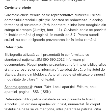
Rezumatul nu conține citate și referințe bibliografice.
Cuvintele-cheie
Cuvintele-cheie trebuie să fie reprezentative subiectului și/sau
domeniului articolului științific. Acestea se redactează în același
format ca și rezumatele (fără indentare, aliniat între marginile din
stânga și dreapta (Justify), font – 11). Cuvintele-cheie se prezintă
în limbile română și engleză, în număr de 3-7. Pentru autorii
străini, nu este obligatorie prezentarea lor în limba română.
Referințele
Bibliografia utilizată va fi prezentată în conformitate cu
standardul național „SM ISO 690:2012 Informare şi
documentare. Reguli pentru prezentarea referințelor bibliografice
și citarea resurselor de informare”, aprobat de către Institutul de
Standardizare din Moldova. Autorul trebuie să utilizeze o singură
modalitate de citare în tot textul.
Schema generală
: Autor.
Titlu.
Locul apariției: Editura, anul
apariției, pagina, IBSN (ISSN).
Referințele bibliografice detaliate se vor prezenta la finalul
articolului, în ordinea apariției lor în text, numerotat. În corpul
textului de bază se va menționa, între paranteze pătrate, cifra