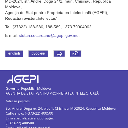
MD-2024, str. Andrei Doga 24/1, mun. Chișinău, Republica
Moldova,
Agenția de Stat pentru Proprietatea Intelectuală (AGEPI),
Redactia revistei „Intellectus”.
Tel. (37322) 188-586, 188-589, +373 79004062
E-mail:
stefan.secareanu@agepi.gov.md
.
english
русский
Guvernul Republicii Moldova
AGENTIA DE STAT PENTRU PROPRIETATEA INTELECTUALĂ
Adresa poștală:
Str. Andrei Doga nr. 24, bloc 1, Chisinau, MD2024, Republica Moldova
Call-centru: (+373-22) 400500
Linia specializată anticorupție:
(+373-22) 400500
Email:
office@agepi.gov.md