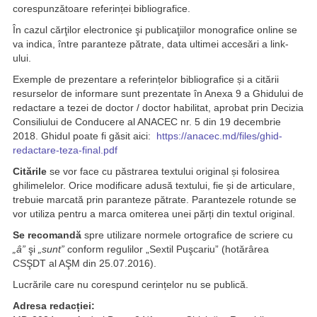
corespunzătoare referinței bibliografice.
În cazul cărţilor electronice şi publicaţiilor monografice online se
va indica, între paranteze pătrate, data ultimei accesări a link-
ului.
Exemple de prezentare a referințelor bibliografice și a citării
resurselor de informare sunt prezentate în Anexa 9 a Ghidului de
redactare a tezei de doctor / doctor habilitat, aprobat prin Decizia
Consiliului de Conducere al ANACEC nr. 5 din 19 decembrie
2018. Ghidul poate fi găsit aici:
https://anacec.md/files/ghid-
redactare-teza-final.pdf
Citările
se vor face cu păstrarea textului original și folosirea
ghilimelelor. Orice modificare adusă textului, fie și de articulare,
trebuie marcată prin paranteze pătrate. Parantezele rotunde se
vor utiliza pentru a marca omiterea unei părți din textul original.
Se recomandă
spre utilizare normele ortografice de scriere cu
„â”
şi
„sunt”
conform regulilor „Sextil Puşcariu” (hotărârea
CSŞDT al AŞM din 25.07.2016).
Lucrările care nu corespund cerințelor nu se publică.
Adresa redacției: