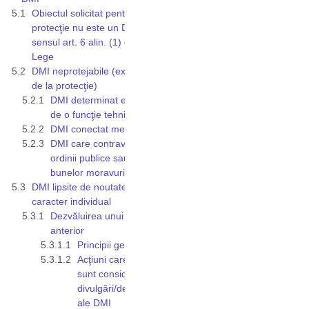
Obiectul solicitat pentru
protecţie nu este un DMI în
sensul art. 6 alin. (1) din
Lege
DMI neprotejabile (excluse
de la protecţie)
DMI determinat exclusiv
de o funcţie tehnică
DMI conectat mecanic
DMI care contravine
ordinii publice sau
bunelor moravuri
DMI lipsite de noutate şi
caracter individual
Dezvăluirea unui DMI
anterior
Principii generale
Acţiuni care nu
sunt considerate
divulgări/dezvăluiri
ale DMI