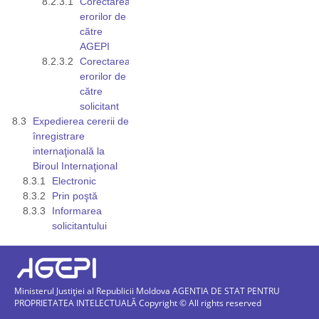
Corectarea
erorilor de
către
AGEPI
Corectarea
erorilor de
către
solicitant
Expedierea cererii de
înregistrare
internaţională la
Biroul Internaţional
Electronic
Prin poştă
Informarea
solicitantului
Ministerul Justiției al Republicii Moldova AGENTIA DE STAT PENTRU
PROPRIETATEA INTELECTUALĂ Copyright © All rights reserved