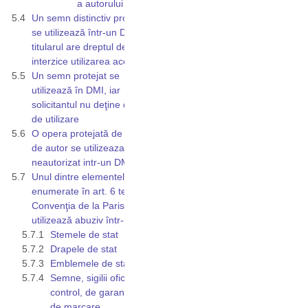
a autorului
Un semn distinctiv protejat
se utilizează într-un DMI, iar
titularul are dreptul de a
interzice utilizarea acestuia
Un semn protejat se
utilizează în DMI, iar
solicitantul nu deţine dreptul
de utilizare
O opera protejată de dreptul
de autor se utilizeaza
neautorizat intr-un DMI
Unul dintre elementele
enumerate în art. 6 ter din
Convenţia de la Paris se
utilizează abuziv într-un DMI
Stemele de stat
Drapele de stat
Emblemele de stat
Semne, sigilii oficiale de
control, de garanție şi
de marcare