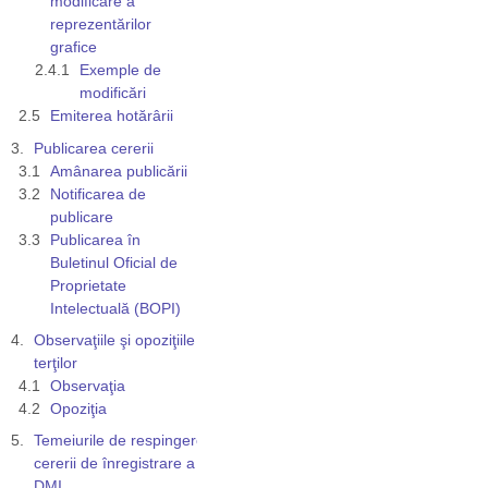
modificare a
reprezentărilor
grafice
Exemple de
modificări
Emiterea hotărârii
Publicarea cererii
Amânarea publicării
Notificarea de
publicare
Publicarea în
Buletinul Oficial de
Proprietate
Intelectuală (BOPI)
Observaţiile şi opoziţiile
terţilor
Observaţia
Opoziţia
Temeiurile de respingere a
cererii de înregistrare a unui
DMI