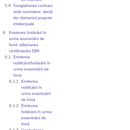
Înregistrarea contravine altor
acte normative, decât cele
din domeniul proprietății
intelectuale
Emiterea hotărârii în
urma examinării de
fond, eliberarea
certificatului DMI.
Emiterea
notificării/hotărârii în
urma examinării de
fond
Emiterea
notificării în
urma examinării
de fond
Emiterea
hotărârii în urma
examinării de
fond
Contestarea