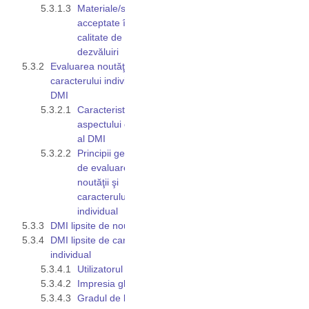
Materiale/surse
acceptate în
calitate de
dezvăluiri
Evaluarea noutăţii şi
caracterului individual al
DMI
Caracteristicile
aspectului exterior
al DMI
Principii generale
de evaluare a
noutăţii şi
caracterului
individual
DMI lipsite de noutate
DMI lipsite de caracter
individual
Utilizatorul avizat
Impresia globală
Gradul de liberate