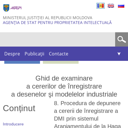
Skip to
main
content
MINISTERUL JUSTIȚIEI AL REPUBLICII MOLDOVA
AGENȚIA DE STAT PENTRU PROPRIETATEA INTELECTUALĂ
Formular de căutare
Despre
Publicații
Contacte
Ghid de examinare
a cererilor de înregistrare
a desenelor şi modelelor industriale
8. Procedura de depunere
Conținut
a cererii de înregistrare a
DMI prin sistemul
Introducere
Aranjamentului de la Haga