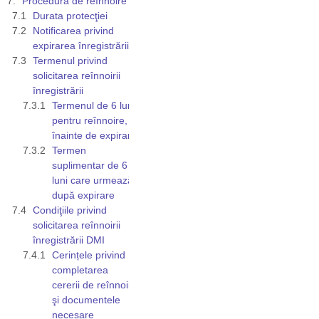
Procedura de reînnoire
Durata protecţiei
Notificarea privind
expirarea înregistrării
Termenul privind
solicitarea reînnoirii
înregistrării
Termenul de 6 luni
pentru reînnoire,
înainte de expirare
Termen
suplimentar de 6
luni care urmează
după expirare
Condiţiile privind
solicitarea reînnoirii
înregistrării DMI
Cerințele privind
completarea
cererii de reînnoire
şi documentele
necesare