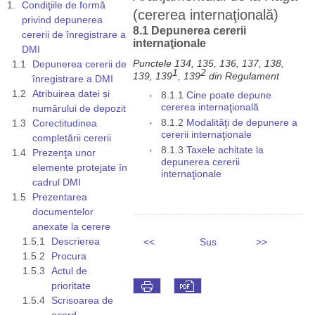
Condiţiile de formă
(cererea internaţională)
privind depunerea
8.1 Depunerea cererii
cererii de înregistrare a
internaţionale
DMI
Punctele 134, 135, 136, 137, 138,
Depunerea cererii de
1
2
139, 139
, 139
din Regulament
înregistrare a DMI
Atribuirea datei și
8.1.1
Cine poate depune
cererea internaţională
numărului de depozit
Corectitudinea
8.1.2
Modalităţi de depunere a
cererii internaţionale
completării cererii
8.1.3
Taxele achitate la
Prezenţa unor
depunerea cererii
elemente protejate în
internaţionale
cadrul DMI
Prezentarea
documentelor
anexate la cerere
Descrierea
<<
Sus
>>
Procura
Actul de
prioritate
Scrisoarea de
acord