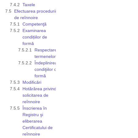
Taxele
Efectuarea procedurii
de reînnoire
Competenţă
Examinarea
condițiilor de
formă
Respectarea
termenelor
Îndeplinirea
condiţiilor de
formă
Modificări
Hotărârea privind
solicitarea de
reînnoire
Înscrierea în
Registru şi
eliberarea
Certificatului de
reînnoire