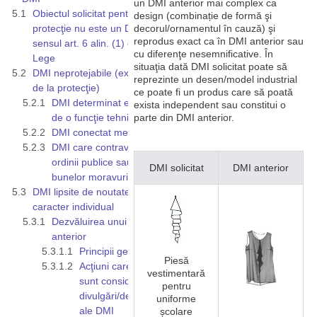
un DMI anterior mai complex ca
Obiectul solicitat pentru
design (combinație de formă şi
protecţie nu este un DMI în
decorul/ornamentul în cauză) şi
reprodus exact ca în DMI anterior sau
sensul art. 6 alin. (1) din
cu diferenţe nesemnificative. În
Lege
situaţia dată DMI solicitat poate să
DMI neprotejabile (excluse
reprezinte un desen/model industrial
de la protecţie)
ce poate fi un produs care să poată
DMI determinat exclusiv
exista independent sau constitui o
de o funcţie tehnică
parte din DMI anterior.
DMI conectat mecanic
DMI care contravine
ordinii publice sau
DMI solicitat
DMI anterior
bunelor moravuri
DMI lipsite de noutate şi
caracter individual
Dezvăluirea unui DMI
anterior
Principii generale
Piesă
Acţiuni care nu
vestimentară
sunt considerate
pentru
divulgări/dezvăluiri
uniforme
ale DMI
școlare