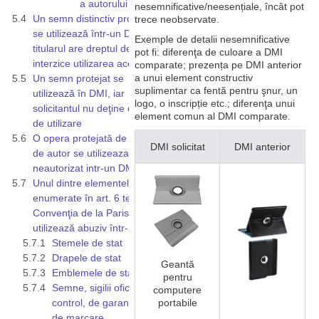
a autorului
nesemnificative/neesențiale, încât pot
Un semn distinctiv protejat
trece neobservate.
se utilizează într-un DMI, iar
Exemple de detalii nesemnificative
titularul are dreptul de a
pot fi: diferenţa de culoare a DMI
interzice utilizarea acestuia
comparate; prezența pe DMI anterior
a unui element constructiv
Un semn protejat se
suplimentar ca fentă pentru şnur, un
utilizează în DMI, iar
logo, o inscripție etc.; diferenţa unui
solicitantul nu deţine dreptul
element comun al DMI comparate.
de utilizare
O opera protejată de dreptul
DMI solicitat
DMI anterior
de autor se utilizeaza
neautorizat intr-un DMI
Unul dintre elementele
enumerate în art. 6 ter din
Convenţia de la Paris se
utilizează abuziv într-un DMI
Stemele de stat
Drapele de stat
Geantă
Emblemele de stat
pentru
Semne, sigilii oficiale de
computere
portabile
control, de garanție şi
de marcare