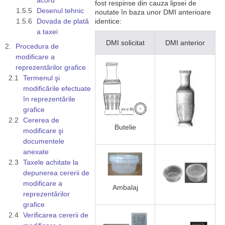
fost respinse din cauza lipsei de
Desenul tehnic
noutate în baza unor DMI anterioare
Dovada de plată
identice:
a taxei
DMI solicitat
DMI anterior
Procedura de
modificare a
reprezentărilor grafice
Termenul şi
modificările efectuate
în reprezentările
grafice
Cererea de
Butelie
modificare şi
documentele
anexate
Taxele achitate la
depunerea cererii de
modificare a
Ambalaj
reprezentărilor
grafice
Verificarea cererii de