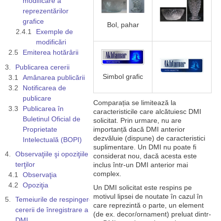
modificare a
reprezentărilor
grafice
Bol, pahar
Exemple de
modificări
Emiterea hotărârii
Publicarea cererii
Simbol grafic
Amânarea publicării
Notificarea de
publicare
Comparația se limitează la
Publicarea în
caracteristicile care alcătuiesc DMI
Buletinul Oficial de
solicitat. Prin urmare, nu are
Proprietate
importanță dacă DMI anterior
dezvăluie (dispune) de caracteristici
Intelectuală (BOPI)
suplimentare. Un DMI nu poate fi
Observaţiile şi opoziţiile
considerat nou, dacă acesta este
terţilor
inclus într-un DMI anterior mai
complex.
Observaţia
Opoziţia
Un DMI solicitat este respins pe
motivul lipsei de noutate în cazul în
Temeiurile de respingere a
care reprezintă o parte, un element
cererii de înregistrare a unui
(de ex. decor/ornament) preluat dintr-
DMI