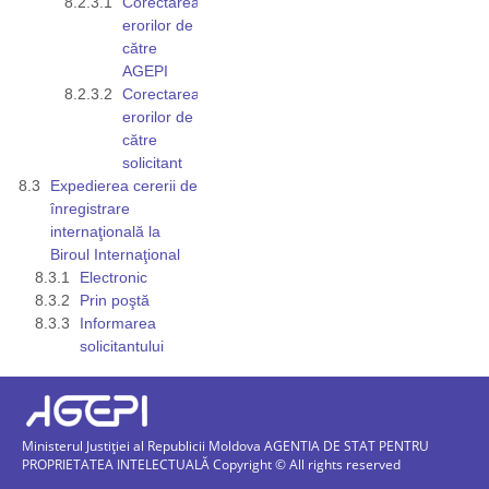
Corectarea
erorilor de
către
AGEPI
Corectarea
erorilor de
către
solicitant
Expedierea cererii de
înregistrare
internaţională la
Biroul Internaţional
Electronic
Prin poştă
Informarea
solicitantului
Ministerul Justiției al Republicii Moldova AGENTIA DE STAT PENTRU
PROPRIETATEA INTELECTUALĂ Copyright © All rights reserved