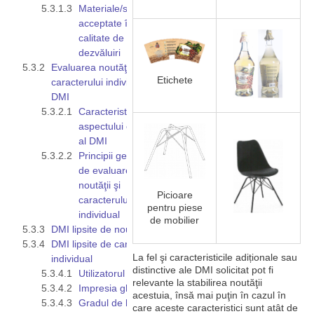
Materiale/surse
acceptate în
calitate de
dezvăluiri
Evaluarea noutăţii şi
Etichete
caracterului individual al
DMI
Caracteristicile
aspectului exterior
al DMI
Principii generale
de evaluare a
noutăţii şi
Picioare
caracterului
pentru piese
individual
de mobilier
DMI lipsite de noutate
DMI lipsite de caracter
La fel şi caracteristicile adiționale sau
individual
distinctive ale DMI solicitat pot fi
Utilizatorul avizat
relevante la stabilirea noutăţii
Impresia globală
acestuia, însă mai puţin în cazul în
Gradul de liberate
care aceste caracteristici sunt atât de