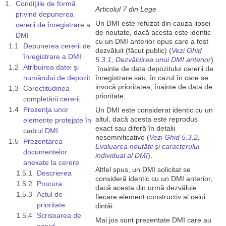
Condiţiile de formă
Articolul 7 din Lege
privind depunerea
Un DMI este refuzat din cauza lipsei
cererii de înregistrare a
de noutate, dacă acesta este identic
DMI
cu un DMI anterior opus care a fost
Depunerea cererii de
dezvăluit (făcut public) (
Vezi Ghid
înregistrare a DMI
5.3.1, Dezvăluirea unui DMI anterior
)
Atribuirea datei și
înainte de data depozitului cererii de
numărului de depozit
înregistrare sau, în cazul în care se
invocă prioritatea, înainte de data de
Corectitudinea
prioritate.
completării cererii
Prezenţa unor
Un DMI este considerat identic cu un
altul, dacă acesta este reprodus
elemente protejate în
exact sau diferă în detalii
cadrul DMI
nesemnificative (
Vezi Ghid 5.3.2,
Prezentarea
Evaluarea noutăţii şi caracterului
documentelor
individual al DMI
).
anexate la cerere
Altfel spus, un DMI solicitat se
Descrierea
consideră identic cu un DMI anterior,
Procura
dacă acesta din urmă dezvăluie
Actul de
fiecare element constructiv al celui
prioritate
dintâi.
Scrisoarea de
Mai jos sunt prezentate DMI care au
acord