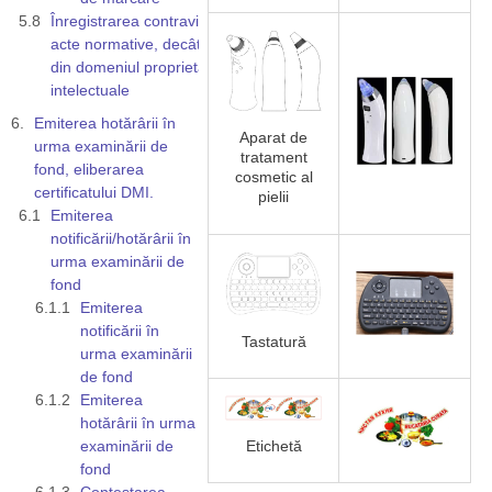
Înregistrarea contravine altor
acte normative, decât cele
din domeniul proprietății
intelectuale
Emiterea hotărârii în
Aparat de
urma examinării de
tratament
fond, eliberarea
cosmetic al
certificatului DMI.
pielii
Emiterea
notificării/hotărârii în
urma examinării de
fond
Emiterea
notificării în
Tastatură
urma examinării
de fond
Emiterea
hotărârii în urma
examinării de
Etichetă
fond
Contestarea