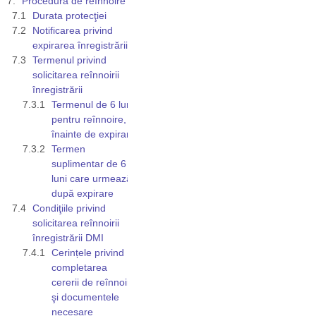
Procedura de reînnoire
Durata protecţiei
Notificarea privind
expirarea înregistrării
Termenul privind
solicitarea reînnoirii
înregistrării
Termenul de 6 luni
pentru reînnoire,
înainte de expirare
Termen
suplimentar de 6
luni care urmează
după expirare
Condiţiile privind
solicitarea reînnoirii
înregistrării DMI
Cerințele privind
completarea
cererii de reînnoire
şi documentele
necesare