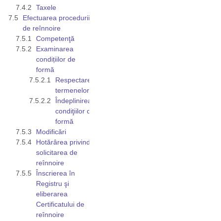
Taxele
Efectuarea procedurii
de reînnoire
Competenţă
Examinarea
condițiilor de
formă
Respectarea
termenelor
Îndeplinirea
condiţiilor de
formă
Modificări
Hotărârea privind
solicitarea de
reînnoire
Înscrierea în
Registru şi
eliberarea
Certificatului de
reînnoire