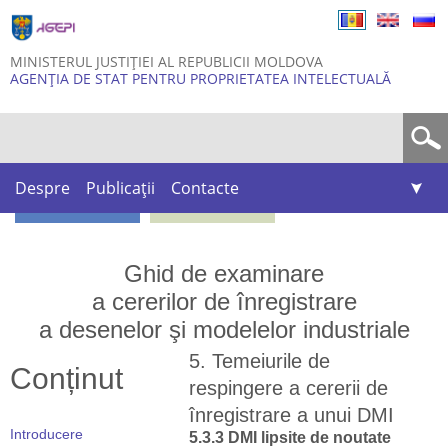
Skip to
main
content
MINISTERUL JUSTIȚIEI AL REPUBLICII MOLDOVA
AGENȚIA DE STAT PENTRU PROPRIETATEA INTELECTUALĂ
Formular de căutare
Despre
Publicații
Contacte
Ghid de examinare
a cererilor de înregistrare
a desenelor şi modelelor industriale
5. Temeiurile de
Conținut
respingere a cererii de
înregistrare a unui DMI
Introducere
5.3.3 DMI lipsite de noutate