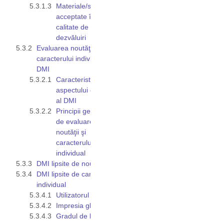
Materiale/surse
acceptate în
calitate de
dezvăluiri
Evaluarea noutăţii şi
caracterului individual al
DMI
Caracteristicile
aspectului exterior
al DMI
Principii generale
de evaluare a
noutăţii şi
caracterului
individual
DMI lipsite de noutate
DMI lipsite de caracter
individual
Utilizatorul avizat
Impresia globală
Gradul de liberate