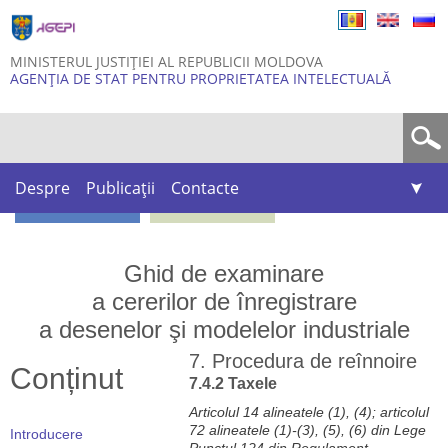
Skip to
main
content
MINISTERUL JUSTIȚIEI AL REPUBLICII MOLDOVA
AGENȚIA DE STAT PENTRU PROPRIETATEA INTELECTUALĂ
Formular de căutare
Despre
Publicații
Contacte
Ghid de examinare
a cererilor de înregistrare
a desenelor şi modelelor industriale
7. Procedura de reînnoire
Conținut
7.4.2 Taxele
Articolul 14 alineatele (1), (4); articolul
72 alineatele (1)-(3), (5), (6) din Lege
Introducere