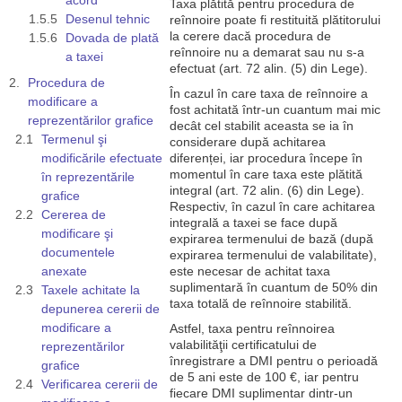
Taxa plătită pentru procedura de
Desenul tehnic
reînnoire poate fi restituită plătitorului
la cerere dacă procedura de
Dovada de plată
reînnoire nu a demarat sau nu s-a
a taxei
efectuat (art. 72 alin. (5) din Lege).
Procedura de
În cazul în care taxa de reînnoire a
modificare a
fost achitată într-un cuantum mai mic
reprezentărilor grafice
decât cel stabilit aceasta se ia în
Termenul şi
considerare după achitarea
modificările efectuate
diferenței, iar procedura începe în
momentul în care taxa este plătită
în reprezentările
integral (art. 72 alin. (6) din Lege).
grafice
Respectiv, în cazul în care achitarea
Cererea de
integrală a taxei se face după
modificare şi
expirarea termenului de bază (după
documentele
expirarea termenului de valabilitate),
anexate
este necesar de achitat taxa
suplimentară în cuantum de 50% din
Taxele achitate la
taxa totală de reînnoire stabilită.
depunerea cererii de
modificare a
Astfel, taxa pentru reînnoirea
valabilităţii certificatului de
reprezentărilor
înregistrare a DMI pentru o perioadă
grafice
de 5 ani este de 100 €, iar pentru
Verificarea cererii de
fiecare DMI suplimentar dintr-un