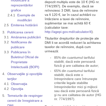
modificare a
depozit multiplu este de 10 € (HG nr.
reprezentărilor
774/1997). De exemplu, dacă se
grafice
reînnoiesc 3 DMI, taxa de reînnoire
va fi 120 €, iar în cazul achitării cu
Exemple de
întârziere a taxei de reînnoire,
modificări
suplimentar se mai achită 60 €
Emiterea hotărârii
(calculator taxe:
http://agepi.gov.md/calculator/4
).
Publicarea cererii
Amânarea publicării
Titularilor drepturilor de protecţie ale
Notificarea de
DMI li se acordă reduceri la achitarea
taxelor de reînnoire, după cum
publicare
urmează:
Publicarea în
Buletinul Oficial de
85% din cuantumul tarifului
stabilit, dacă este persoană
Proprietate
fizică şi are calitatea de autor;
Intelectuală (BOPI)
65% din cuantumul tarifului
Observaţiile şi opoziţiile
stabilit, dacă este o
terţilor
întreprindere care întruneşte
criteriile legale stabilite
Observaţia
întreprinderilor mici şi mijlocii
Opoziţia
sau dacă este persoană fizică
şi nu are calitatea de autor (HG
Temeiurile de respingere a
nr. 774/1997).
cererii de înregistrare a unui
DMI