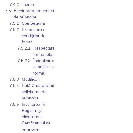
Taxele
Efectuarea procedurii
de reînnoire
Competenţă
Examinarea
condițiilor de
formă
Respectarea
termenelor
Îndeplinirea
condiţiilor de
formă
Modificări
Hotărârea privind
solicitarea de
reînnoire
Înscrierea în
Registru şi
eliberarea
Certificatului de
reînnoire