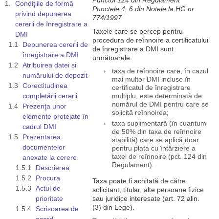
Punctul 124 din Regulament
Condiţiile de formă
Punctele 4, 6 din Notele la HG nr.
privind depunerea
774/1997
cererii de înregistrare a
Taxele care se percep pentru
DMI
procedura de reînnoire a certificatului
Depunerea cererii de
de înregistrare a DMI sunt
înregistrare a DMI
următoarele:
Atribuirea datei și
taxa de reînnoire care, în cazul
numărului de depozit
mai multor DMI incluse în
Corectitudinea
certificatul de înregistrare
completării cererii
multiplu, este determinată de
numărul de DMI pentru care se
Prezenţa unor
solicită reînnoirea;
elemente protejate în
taxa suplimentară (în cuantum
cadrul DMI
de 50% din taxa de reînnoire
Prezentarea
stabilită) care se aplică doar
documentelor
pentru plata cu întârziere a
taxei de reînnoire (pct. 124 din
anexate la cerere
Regulament).
Descrierea
Procura
Taxa poate fi achitată de către
Actul de
solicitant, titular, alte persoane fizice
prioritate
sau juridice interesate (art. 72 alin.
(3) din Lege).
Scrisoarea de
acord