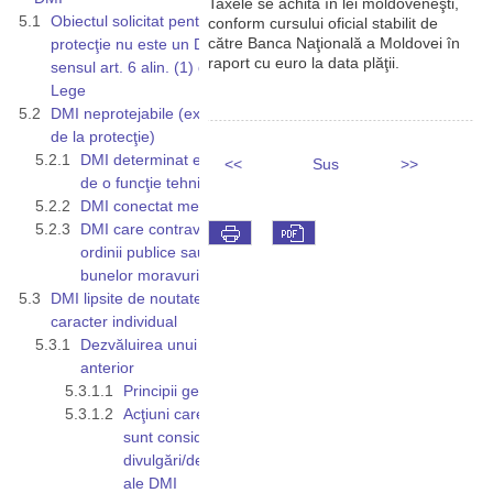
Taxele se achită în lei moldoveneşti,
Obiectul solicitat pentru
conform cursului oficial stabilit de
către Banca Naţională a Moldovei în
protecţie nu este un DMI în
raport cu euro la data plăţii.
sensul art. 6 alin. (1) din
Lege
DMI neprotejabile (excluse
de la protecţie)
DMI determinat exclusiv
<<
Sus
>>
de o funcţie tehnică
DMI conectat mecanic
DMI care contravine
ordinii publice sau
bunelor moravuri
DMI lipsite de noutate şi
caracter individual
Dezvăluirea unui DMI
anterior
Principii generale
Acţiuni care nu
sunt considerate
divulgări/dezvăluiri
ale DMI