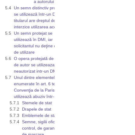
a autorului
Un semn distinctiv protejat
se utilizează într-un DMI, iar
titularul are dreptul de a
interzice utilizarea acestuia
Un semn protejat se
utilizează în DMI, iar
solicitantul nu deţine dreptul
de utilizare
O opera protejată de dreptul
de autor se utilizeaza
neautorizat intr-un DMI
Unul dintre elementele
enumerate în art. 6 ter din
Convenţia de la Paris se
utilizează abuziv într-un DMI
Stemele de stat
Drapele de stat
Emblemele de stat
Semne, sigilii oficiale de
control, de garanție şi
de marcare