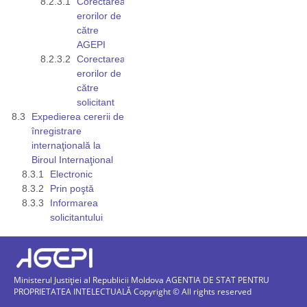
Corectarea
erorilor de
către
AGEPI
Corectarea
erorilor de
către
solicitant
Expedierea cererii de
înregistrare
internaţională la
Biroul Internaţional
Electronic
Prin poştă
Informarea
solicitantului
Ministerul Justiției al Republicii Moldova AGENTIA DE STAT PENTRU
PROPRIETATEA INTELECTUALĂ Copyright © All rights reserved