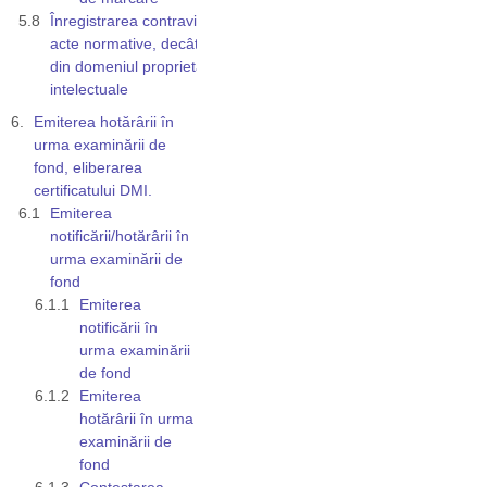
Înregistrarea contravine altor
acte normative, decât cele
din domeniul proprietății
intelectuale
Emiterea hotărârii în
urma examinării de
fond, eliberarea
certificatului DMI.
Emiterea
notificării/hotărârii în
urma examinării de
fond
Emiterea
notificării în
urma examinării
de fond
Emiterea
hotărârii în urma
examinării de
fond
Contestarea