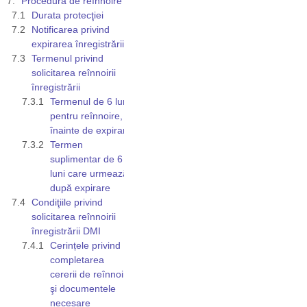
Procedura de reînnoire
Durata protecţiei
Notificarea privind
expirarea înregistrării
Termenul privind
solicitarea reînnoirii
înregistrării
Termenul de 6 luni
pentru reînnoire,
înainte de expirare
Termen
suplimentar de 6
luni care urmează
după expirare
Condiţiile privind
solicitarea reînnoirii
înregistrării DMI
Cerințele privind
completarea
cererii de reînnoire
şi documentele
necesare