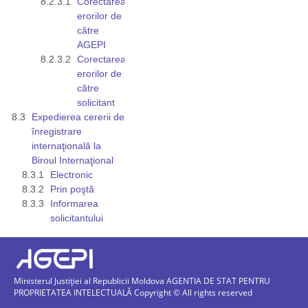
Corectarea
erorilor de
către
AGEPI
Corectarea
erorilor de
către
solicitant
Expedierea cererii de
înregistrare
internaţională la
Biroul Internaţional
Electronic
Prin poştă
Informarea
solicitantului
Ministerul Justiției al Republicii Moldova AGENTIA DE STAT PENTRU
PROPRIETATEA INTELECTUALĂ Copyright © All rights reserved