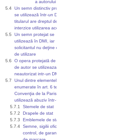
a autorului
Un semn distinctiv protejat
se utilizează într-un DMI, iar
titularul are dreptul de a
interzice utilizarea acestuia
Un semn protejat se
utilizează în DMI, iar
solicitantul nu deţine dreptul
de utilizare
O opera protejată de dreptul
de autor se utilizeaza
neautorizat intr-un DMI
Unul dintre elementele
enumerate în art. 6 ter din
Convenţia de la Paris se
utilizează abuziv într-un DMI
Stemele de stat
Drapele de stat
Emblemele de stat
Semne, sigilii oficiale de
control, de garanție şi
de marcare