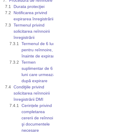
Procedura de reînnoire
Durata protecţiei
Notificarea privind
expirarea înregistrării
Termenul privind
solicitarea reînnoirii
înregistrării
Termenul de 6 luni
pentru reînnoire,
înainte de expirare
Termen
suplimentar de 6
luni care urmează
după expirare
Condiţiile privind
solicitarea reînnoirii
înregistrării DMI
Cerințele privind
completarea
cererii de reînnoire
şi documentele
necesare