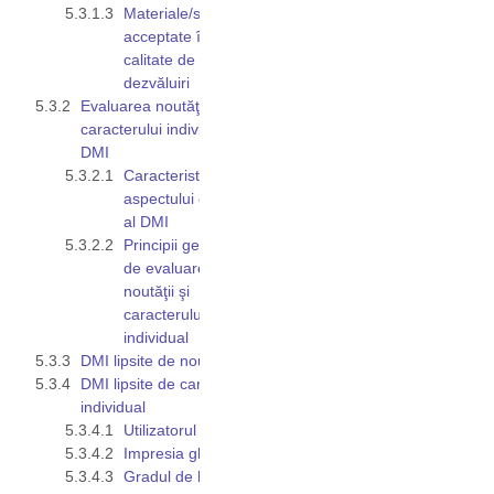
Materiale/surse
acceptate în
calitate de
dezvăluiri
Evaluarea noutăţii şi
caracterului individual al
DMI
Caracteristicile
aspectului exterior
al DMI
Principii generale
de evaluare a
noutăţii şi
caracterului
individual
DMI lipsite de noutate
DMI lipsite de caracter
individual
Utilizatorul avizat
Impresia globală
Gradul de liberate