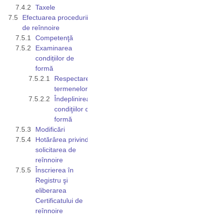
Taxele
Efectuarea procedurii
de reînnoire
Competenţă
Examinarea
condițiilor de
formă
Respectarea
termenelor
Îndeplinirea
condiţiilor de
formă
Modificări
Hotărârea privind
solicitarea de
reînnoire
Înscrierea în
Registru şi
eliberarea
Certificatului de
reînnoire