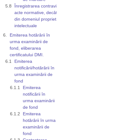
Înregistrarea contravine altor
acte normative, decât cele
din domeniul proprietății
intelectuale
Emiterea hotărârii în
urma examinării de
fond, eliberarea
certificatului DMI.
Emiterea
notificării/hotărârii în
urma examinării de
fond
Emiterea
notificării în
urma examinării
de fond
Emiterea
hotărârii în urma
examinării de
fond
Contestarea