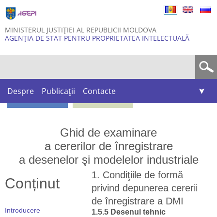
Skip to
main
content
MINISTERUL JUSTIȚIEI AL REPUBLICII MOLDOVA
AGENȚIA DE STAT PENTRU PROPRIETATEA INTELECTUALĂ
Formular de căutare
Despre
Publicații
Contacte
Ghid de examinare
a cererilor de înregistrare
a desenelor şi modelelor industriale
1. Condiţiile de formă
Conținut
privind depunerea cererii
de înregistrare a DMI
Introducere
1.5.5 Desenul tehnic