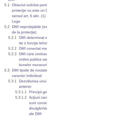
Obiectul solicitat pentru
protecţie nu este un DMI în
sensul art. 6 alin. (1) din
Lege
DMI neprotejabile (excluse
de la protecţie)
DMI determinat exclusiv
de o funcţie tehnică
DMI conectat mecanic
DMI care contravine
ordinii publice sau
bunelor moravuri
DMI lipsite de noutate şi
caracter individual
Dezvăluirea unui DMI
anterior
Principii generale
Acţiuni care nu
sunt considerate
divulgări/dezvăluiri
ale DMI