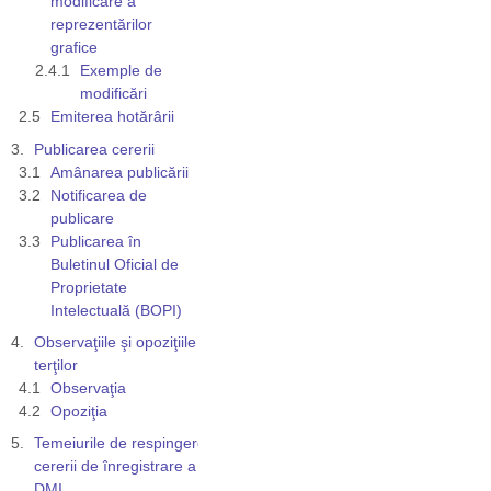
modificare a
reprezentărilor
grafice
Exemple de
modificări
Emiterea hotărârii
Publicarea cererii
Amânarea publicării
Notificarea de
publicare
Publicarea în
Buletinul Oficial de
Proprietate
Intelectuală (BOPI)
Observaţiile şi opoziţiile
terţilor
Observaţia
Opoziţia
Temeiurile de respingere a
cererii de înregistrare a unui
DMI