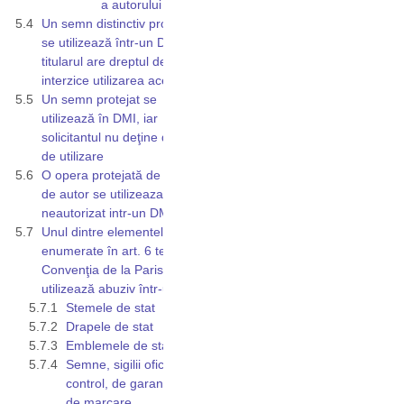
a autorului
Un semn distinctiv protejat
se utilizează într-un DMI, iar
titularul are dreptul de a
interzice utilizarea acestuia
Un semn protejat se
utilizează în DMI, iar
solicitantul nu deţine dreptul
de utilizare
O opera protejată de dreptul
de autor se utilizeaza
neautorizat intr-un DMI
Unul dintre elementele
enumerate în art. 6 ter din
Convenţia de la Paris se
utilizează abuziv într-un DMI
Stemele de stat
Drapele de stat
Emblemele de stat
Semne, sigilii oficiale de
control, de garanție şi
de marcare