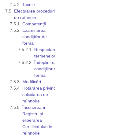
Taxele
Efectuarea procedurii
de reînnoire
Competenţă
Examinarea
condițiilor de
formă
Respectarea
termenelor
Îndeplinirea
condiţiilor de
formă
Modificări
Hotărârea privind
solicitarea de
reînnoire
Înscrierea în
Registru şi
eliberarea
Certificatului de
reînnoire