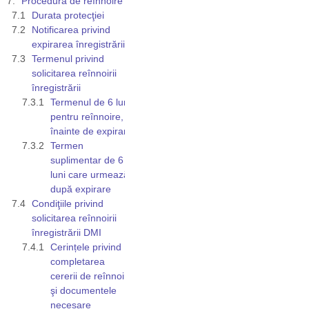
Procedura de reînnoire
Durata protecţiei
Notificarea privind
expirarea înregistrării
Termenul privind
solicitarea reînnoirii
înregistrării
Termenul de 6 luni
pentru reînnoire,
înainte de expirare
Termen
suplimentar de 6
luni care urmează
după expirare
Condiţiile privind
solicitarea reînnoirii
înregistrării DMI
Cerințele privind
completarea
cererii de reînnoire
şi documentele
necesare