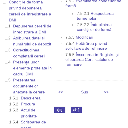
7.5.2
Examinarea condițiilor de
Condiţiile de formă
formă
privind depunerea
7.5.2.1
Respectarea
cererii de înregistrare a
termenelor
DMI
7.5.2.2
Îndeplinirea
Depunerea cererii de
condiţiilor de formă
înregistrare a DMI
7.5.3
Modificări
Atribuirea datei și
7.5.4
Hotărârea privind
numărului de depozit
solicitarea de reînnoire
Corectitudinea
7.5.5
Înscrierea în Registru şi
completării cererii
eliberarea Certificatului de
Prezenţa unor
reînnoire
elemente protejate în
cadrul DMI
Prezentarea
documentelor
anexate la cerere
<<
Sus
>>
Descrierea
Procura
Actul de
prioritate
Scrisoarea de
acord