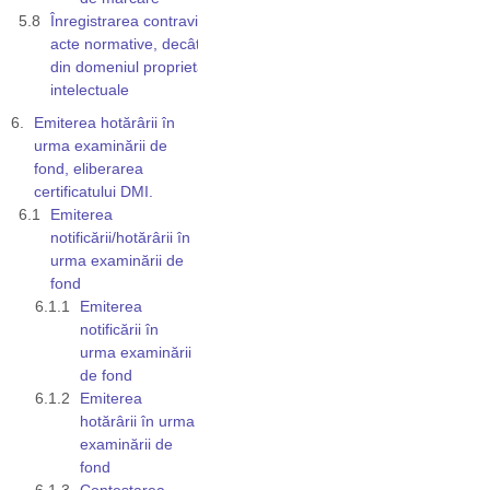
Înregistrarea contravine altor
acte normative, decât cele
din domeniul proprietății
intelectuale
Emiterea hotărârii în
urma examinării de
fond, eliberarea
certificatului DMI.
Emiterea
notificării/hotărârii în
urma examinării de
fond
Emiterea
notificării în
urma examinării
de fond
Emiterea
hotărârii în urma
examinării de
fond
Contestarea