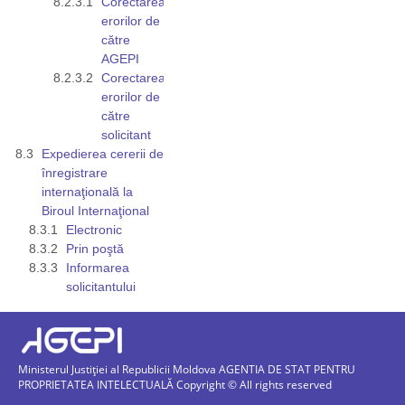
Corectarea
erorilor de
către
AGEPI
Corectarea
erorilor de
către
solicitant
Expedierea cererii de
înregistrare
internaţională la
Biroul Internaţional
Electronic
Prin poştă
Informarea
solicitantului
Ministerul Justiției al Republicii Moldova AGENTIA DE STAT PENTRU
PROPRIETATEA INTELECTUALĂ Copyright © All rights reserved