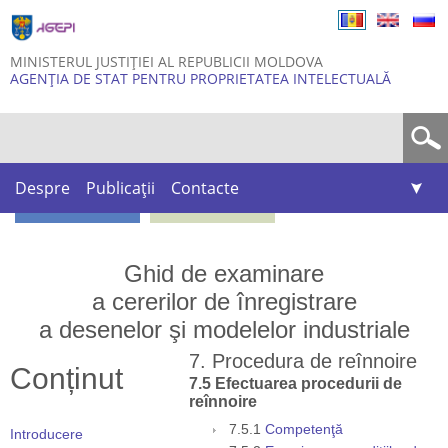
Skip to
main
content
MINISTERUL JUSTIȚIEI AL REPUBLICII MOLDOVA
AGENȚIA DE STAT PENTRU PROPRIETATEA INTELECTUALĂ
Formular de căutare
Despre
Publicații
Contacte
Ghid de examinare
a cererilor de înregistrare
a desenelor şi modelelor industriale
7. Procedura de reînnoire
Conținut
7.5 Efectuarea procedurii de
reînnoire
7.5.1
Competenţă
Introducere