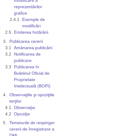
modificare a
reprezentărilor
grafice
Exemple de
modificări
Emiterea hotărârii
Publicarea cererii
Amânarea publicării
Notificarea de
publicare
Publicarea în
Buletinul Oficial de
Proprietate
Intelectuală (BOPI)
Observaţiile şi opoziţiile
terţilor
Observaţia
Opoziţia
Temeiurile de respingere a
cererii de înregistrare a unui
DMI