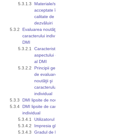
Materiale/surse
acceptate în
calitate de
dezvăluiri
Evaluarea noutăţii şi
caracterului individual al
DMI
Caracteristicile
aspectului exterior
al DMI
Principii generale
de evaluare a
noutăţii şi
caracterului
individual
DMI lipsite de noutate
DMI lipsite de caracter
individual
Utilizatorul avizat
Impresia globală
Gradul de liberate