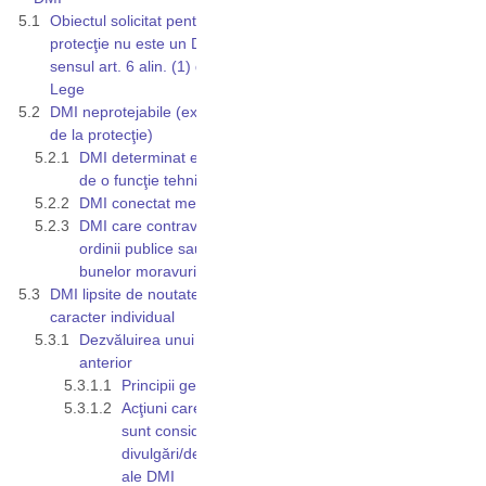
Obiectul solicitat pentru
protecţie nu este un DMI în
sensul art. 6 alin. (1) din
Lege
DMI neprotejabile (excluse
de la protecţie)
DMI determinat exclusiv
de o funcţie tehnică
DMI conectat mecanic
DMI care contravine
ordinii publice sau
bunelor moravuri
DMI lipsite de noutate şi
caracter individual
Dezvăluirea unui DMI
anterior
Principii generale
Acţiuni care nu
sunt considerate
divulgări/dezvăluiri
ale DMI