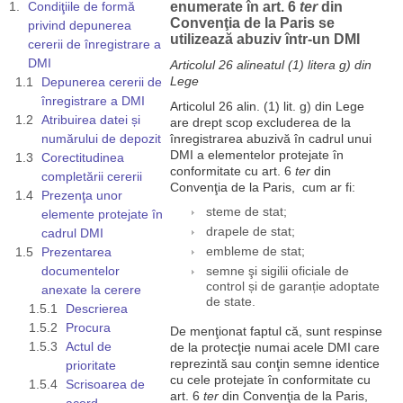
Condiţiile de formă
enumerate în art. 6
ter
din
Convenţia de la Paris se
privind depunerea
utilizează abuziv într-un DMI
cererii de înregistrare a
DMI
Articolul 26 alineatul (1) litera g) din
Lege
Depunerea cererii de
înregistrare a DMI
Articolul 26 alin. (1) lit. g) din Lege
Atribuirea datei și
are drept scop excluderea de la
numărului de depozit
înregistrarea abuzivă în cadrul unui
DMI a elementelor protejate în
Corectitudinea
conformitate cu art. 6
ter
din
completării cererii
Convenţia de la Paris, cum ar fi:
Prezenţa unor
steme de stat;
elemente protejate în
drapele de stat;
cadrul DMI
Prezentarea
embleme de stat;
documentelor
semne şi sigilii oficiale de
control și de garanție adoptate
anexate la cerere
de state.
Descrierea
Procura
De menţionat faptul că, sunt respinse
Actul de
de la protecţie numai acele DMI care
reprezintă sau conţin semne identice
prioritate
cu cele protejate în conformitate cu
Scrisoarea de
art. 6
ter
din Convenţia de la Paris,
acord