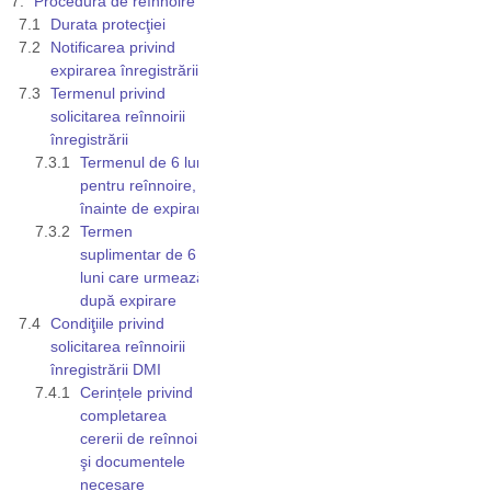
Procedura de reînnoire
Durata protecţiei
Notificarea privind
expirarea înregistrării
Termenul privind
solicitarea reînnoirii
înregistrării
Termenul de 6 luni
pentru reînnoire,
înainte de expirare
Termen
suplimentar de 6
luni care urmează
după expirare
Condiţiile privind
solicitarea reînnoirii
înregistrării DMI
Cerințele privind
completarea
cererii de reînnoire
şi documentele
necesare