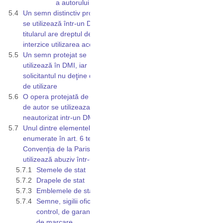
a autorului
Un semn distinctiv protejat
se utilizează într-un DMI, iar
titularul are dreptul de a
interzice utilizarea acestuia
Un semn protejat se
utilizează în DMI, iar
solicitantul nu deţine dreptul
de utilizare
O opera protejată de dreptul
de autor se utilizeaza
neautorizat intr-un DMI
Unul dintre elementele
enumerate în art. 6 ter din
Convenţia de la Paris se
utilizează abuziv într-un DMI
Stemele de stat
Drapele de stat
Emblemele de stat
Semne, sigilii oficiale de
control, de garanție şi
de marcare