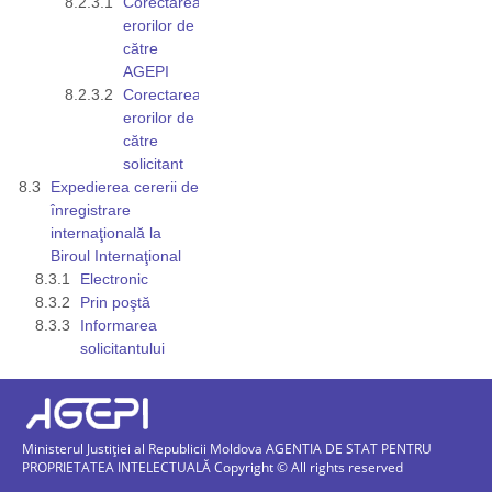
Corectarea
erorilor de
către
AGEPI
Corectarea
erorilor de
către
solicitant
Expedierea cererii de
înregistrare
internaţională la
Biroul Internaţional
Electronic
Prin poştă
Informarea
solicitantului
Ministerul Justiției al Republicii Moldova AGENTIA DE STAT PENTRU
PROPRIETATEA INTELECTUALĂ Copyright © All rights reserved