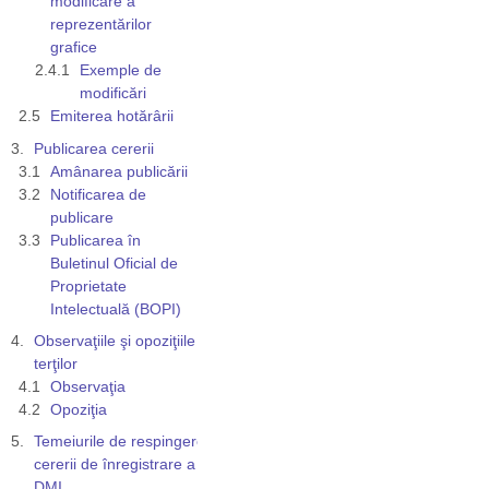
modificare a
reprezentărilor
grafice
Exemple de
modificări
Emiterea hotărârii
Publicarea cererii
Amânarea publicării
Notificarea de
publicare
Publicarea în
Buletinul Oficial de
Proprietate
Intelectuală (BOPI)
Observaţiile şi opoziţiile
terţilor
Observaţia
Opoziţia
Temeiurile de respingere a
cererii de înregistrare a unui
DMI