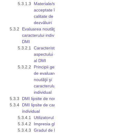
Materiale/surse
acceptate în
calitate de
dezvăluiri
Evaluarea noutăţii şi
caracterului individual al
DMI
Caracteristicile
aspectului exterior
al DMI
Principii generale
de evaluare a
noutăţii şi
caracterului
individual
DMI lipsite de noutate
DMI lipsite de caracter
individual
Utilizatorul avizat
Impresia globală
Gradul de liberate