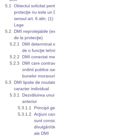
Obiectul solicitat pentru
protecţie nu este un DMI în
sensul art. 6 alin. (1) din
Lege
DMI neprotejabile (excluse
de la protecţie)
DMI determinat exclusiv
de o funcţie tehnică
DMI conectat mecanic
DMI care contravine
ordinii publice sau
bunelor moravuri
DMI lipsite de noutate şi
caracter individual
Dezvăluirea unui DMI
anterior
Principii generale
Acţiuni care nu
sunt considerate
divulgări/dezvăluiri
ale DMI