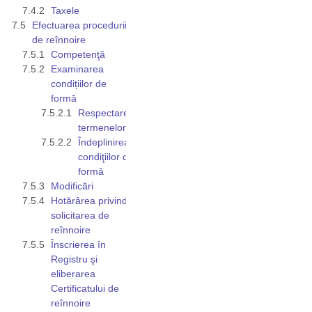
Taxele
Efectuarea procedurii
de reînnoire
Competenţă
Examinarea
condițiilor de
formă
Respectarea
termenelor
Îndeplinirea
condiţiilor de
formă
Modificări
Hotărârea privind
solicitarea de
reînnoire
Înscrierea în
Registru şi
eliberarea
Certificatului de
reînnoire