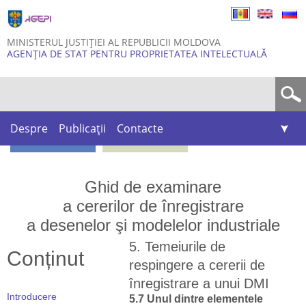
Skip to
main
content
MINISTERUL JUSTIȚIEI AL REPUBLICII MOLDOVA
AGENȚIA DE STAT PENTRU PROPRIETATEA INTELECTUALĂ
Formular de căutare
Despre
Publicații
Contacte
Ghid de examinare
a cererilor de înregistrare
a desenelor şi modelelor industriale
5. Temeiurile de
Conținut
respingere a cererii de
înregistrare a unui DMI
Introducere
5.7 Unul dintre elementele