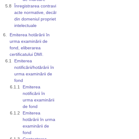
Înregistrarea contravine altor
acte normative, decât cele
din domeniul proprietății
intelectuale
Emiterea hotărârii în
urma examinării de
fond, eliberarea
certificatului DMI.
Emiterea
notificării/hotărârii în
urma examinării de
fond
Emiterea
notificării în
urma examinării
de fond
Emiterea
hotărârii în urma
examinării de
fond
Contestarea