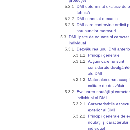
protecţie)
DMI determinat exclusiv de o
tehnică
DMI conectat mecanic
DMI care contravine ordinii p
sau bunelor moravuri
DMI lipsite de noutate şi caracter
individual
Dezvăluirea unui DMI anterio
Principii generale
Acţiuni care nu sunt
considerate divulgări/d
ale DMI
Materiale/surse accept
calitate de dezvăluiri
Evaluarea noutăţii şi caracter
individual al DMI
Caracteristicile aspectu
exterior al DMI
Principii generale de e
noutăţii şi caracterului
individual