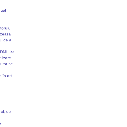
dual
torului
lizează
ul de a
 DMI, iar
ilizare
autor se
 în art.
rol, de
e