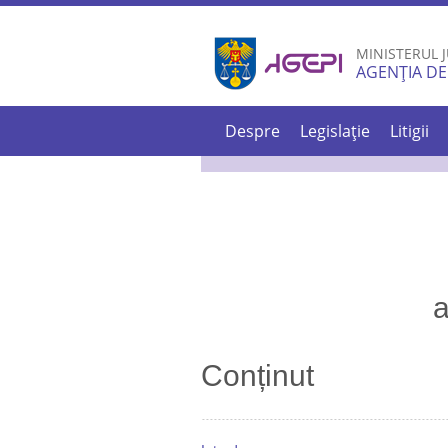
MINISTERUL J
AGENȚIA DE
Despre
Legislație
Litigii
a
Conținut