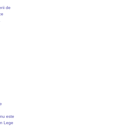
rii de
ce
a
e
 nu este
din Lege