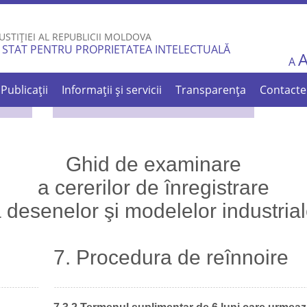
Skip to
main
USTIȚIEI AL REPUBLICII MOLDOVA
content
 STAT PENTRU PROPRIETATEA INTELECTUALĂ
A
Publicații
Informații și servicii
Transparența
Contacte
Ghid de examinare
a cererilor de înregistrare
 desenelor şi modelelor industria
7. Procedura de reînnoire