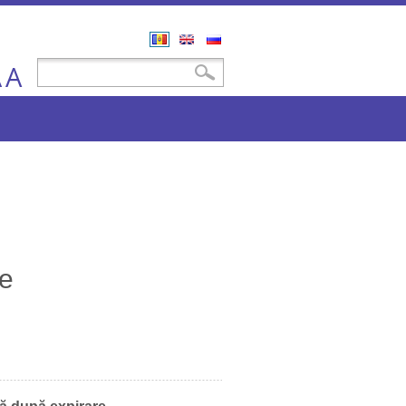
Română
English
Русский
A
Formular de căutare
Căutare
A
le