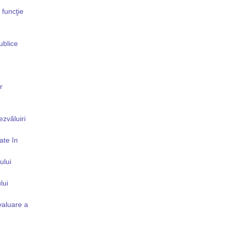
 funcţie
ublice
r
ezvăluiri
ate în
ului
lui
valuare a