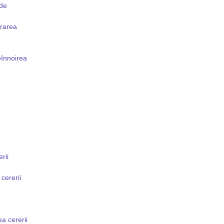
 de
erarea
eînnoirea
rii
cererii
a cererii