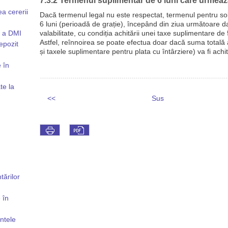
7.3.2 Termenul suplimentar de 6 luni care urmea
a cererii
Dacă termenul legal nu este respectat, termenul pentru solic
6 luni (perioadă de grație), începând din ziua următoare d
e a DMI
valabilitate, cu condiția achitării unei taxe suplimentare de
Astfel, reînnoirea se poate efectua doar dacă suma totală a
epozit
și taxele suplimentare pentru plata cu întârziere) va fi achi
 în
te la
<<
Sus
tărilor
 în
ntele