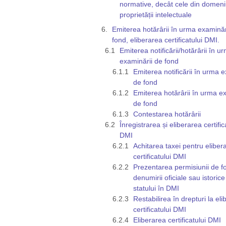
normative, decât cele din domeni
proprietății intelectuale
Emiterea hotărârii în urma examinăr
fond, eliberarea certificatului DMI.
Emiterea notificării/hotărârii în u
examinării de fond
Emiterea notificării în urma e
de fond
Emiterea hotărârii în urma e
de fond
Contestarea hotărârii
Înregistrarea și eliberarea certific
DMI
Achitarea taxei pentru eliber
certificatului DMI
Prezentarea permisiunii de fo
denumirii oficiale sau istorice
statului în DMI
Restabilirea în drepturi la el
certificatului DMI
Eliberarea certificatului DMI