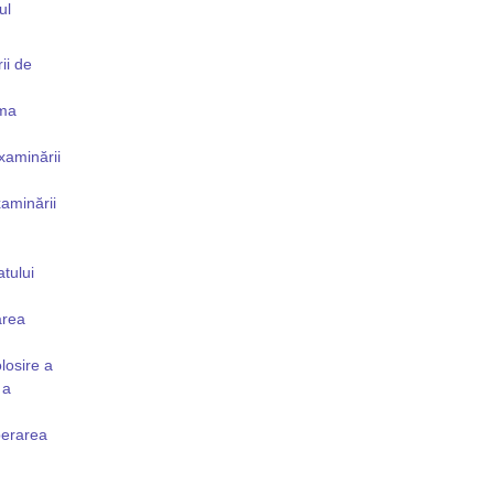
ul
ii de
rma
xaminării
xaminării
atului
area
losire a
 a
iberarea