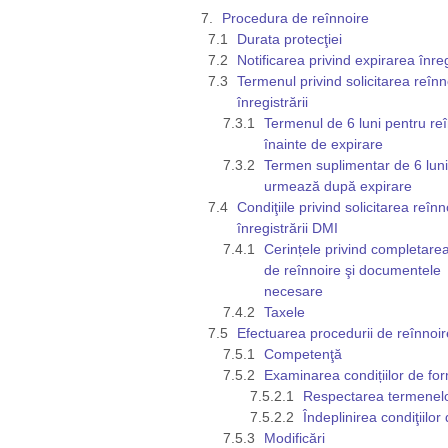
Procedura de reînnoire
Durata protecţiei
Notificarea privind expirarea înreg
Termenul privind solicitarea reînno
înregistrării
Termenul de 6 luni pentru reî
înainte de expirare
Termen suplimentar de 6 luni
urmează după expirare
Condiţiile privind solicitarea reînno
înregistrării DMI
Cerințele privind completarea
de reînnoire şi documentele
necesare
Taxele
Efectuarea procedurii de reînnoir
Competenţă
Examinarea condițiilor de fo
Respectarea termenel
Îndeplinirea condiţiilor
Modificări