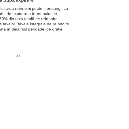
ză după expirare
itarea reînnoirii poate fi prelungit cu
atei de expirare a termenului de
 50% din taxa totală de reînnoire.
 taxelor (taxele integrale de reînnoire
tată în decursul perioadei de grație.
>>