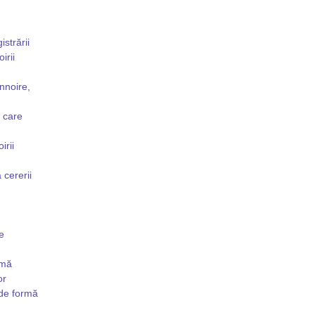
istrării
irii
nnoire,
 care
irii
 cererii
e
rmă
or
 de formă