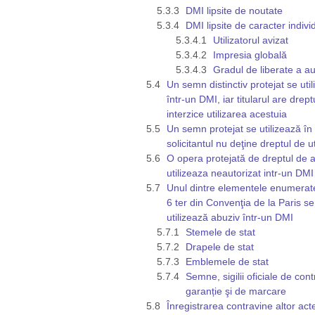
DMI lipsite de noutate
DMI lipsite de caracter indivi
Utilizatorul avizat
Impresia globală
Gradul de liberate a au
Un semn distinctiv protejat se uti
într-un DMI, iar titularul are drept
interzice utilizarea acestuia
Un semn protejat se utilizează în
solicitantul nu deţine dreptul de ut
O opera protejată de dreptul de 
utilizeaza neautorizat intr-un DMI
Unul dintre elementele enumerate
6 ter din Convenţia de la Paris se
utilizează abuziv într-un DMI
Stemele de stat
Drapele de stat
Emblemele de stat
Semne, sigilii oficiale de cont
garanție şi de marcare
Înregistrarea contravine altor act