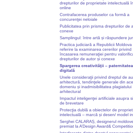
drepturilor de proprietate intelectuală 
online
Contrafacerea produselor ca formă a
concurenţei neloiale
Publicitatea prin prisma drepturilor de a
conexe
Samplingul: între artă și răspundere jur
Practica judiciară a Republicii Moldova
referire la examinarea cererilor privind
încasarea remuneraţiei pentru valorifi
drepturilor de autor și conexe
Spargerea creativităţii – paternitatea
digitală
Unele consideraţii privind dreptul de au
arhitectură, tendinţele generale din ace
domeniu și inadmisibilitatea plagiatului
arhitectural
Impactul inteligenţei artificiale asupra 
de brevetare
Protecţia dublă a obiectelor de proprie
intelectuală – marcă și desen/ model in
Serghei CALARAȘ, designerul moldov
premiat la A’Design Award& Competitio
Interferenţa dintre dreptul concurenţei 