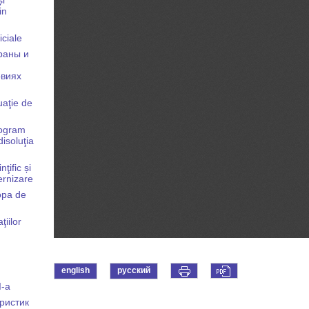
in
iciale
раны и
овиях
uaţie de
rogram
isoluţia
ţific și
dernizare
opa de
ţiilor
english
русский
I-a
ристик