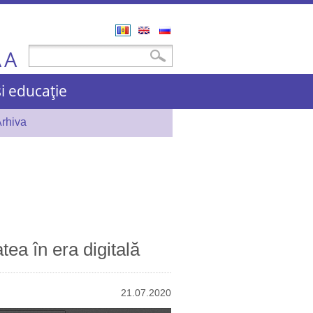
Română
English
Русский
A
Formular de căutare
Căutare
A
și educație
rhiva
tea în era digitală
21.07.2020