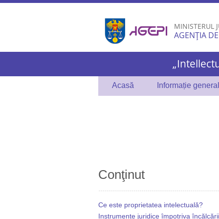
MINISTERUL J
AGENȚIA DE
„Intellect
Acasă
Informație genera
Conţinut
Ce este proprietatea intelectuală?
Instrumente juridice împotriva încălcări