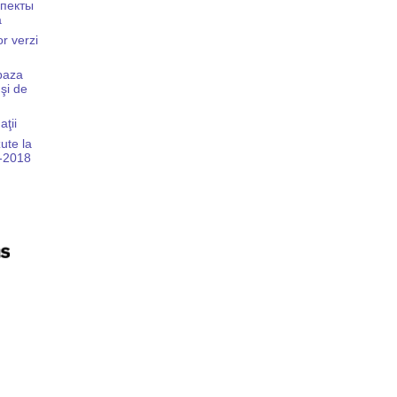
спекты
а
or verzi
 baza
 şi de
aţii
ute la
8-2018