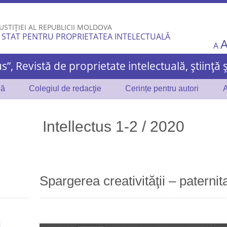
Skip to
main
USTIȚIEI AL REPUBLICII MOLDOVA
content
 STAT PENTRU PROPRIETATEA INTELECTUALĂ
A
us”, Revistă de proprietate intelectuală, știință 
lă
Colegiul de redacţie
Cerințe pentru autori
A
Intellectus 1-2 / 2020
Spargerea creativităţii – paternita
i