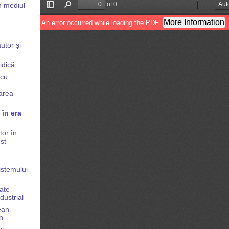
în mediul
utor și
idică
 cu
carea
 în era
tor în
st
sistemului
tate
dustrial
ean
n
și