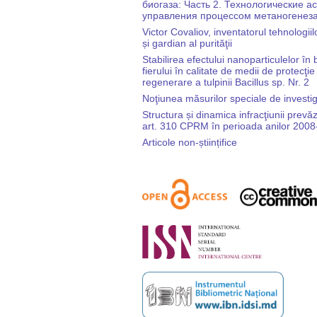
биогаза: Часть 2. Технологические а
управления процессом метаногенез
Victor Covaliov, inventatorul tehnologiil
și gardian al purităţii
Stabilirea efectului nanoparticulelor în
fierului în calitate de medii de protecţie
regenerare a tulpinii Bacillus sp. Nr. 2
Noţiunea măsurilor speciale de investig
Structura și dinamica infracţiunii prevăz
art. 310 CPRM în perioada anilor 200
Articole non-științifice