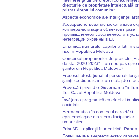
drepturile de proprietate intelectuală pr
prisma dreptului comunitar
Aspecte economice ale inteligenţei artif
Усовершенствование механизмов ох
коммерциализации объектов права
промышленной собственности в усл
интеграции Украины в ЕС
Dinamica numărului copiilor aflaţi în sit
risc în Republica Moldova
Concursul propunerilor de proiecte „P
de stat 2020-2023” – un nou pas spre d
știinţei din Republica Moldova?
Procesul atestaţional al personalului știin
știinţifico-didactic într-un etalaj de mo
Provocări privind e-Guvernarea în Eur
Est: Cazul Republicii Moldova
Învăţarea pragmatică ca efect al implica
societale
Hermeneutica în contextul cercetării
epistemologice din sfera disciplinelor
umanistice
Print 3D – aplicaţii în medicină. Partea 
Повышениие энергетических характе