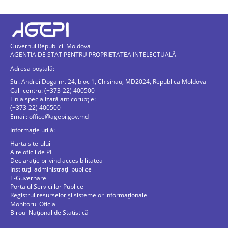
Guvernul Republicii Moldova
AGENTIA DE STAT PENTRU PROPRIETATEA INTELECTUALĂ
Adresa poștală:
Str. Andrei Doga nr. 24, bloc 1, Chisinau, MD2024, Republica Moldova
Call-centru: (+373-22) 400500
Linia specializată anticorupție:
(+373-22) 400500
Email:
office@agepi.gov.md
Informație utilă:
Harta site-ului
Alte oficii de PI
Declarație privind accesibilitatea
Instituții administrații publice
E-Guvernare
Portalul Serviciilor Publice
Registrul resurselor și sistemelor informaționale
Monitorul Oficial
Biroul Naţional de Statistică