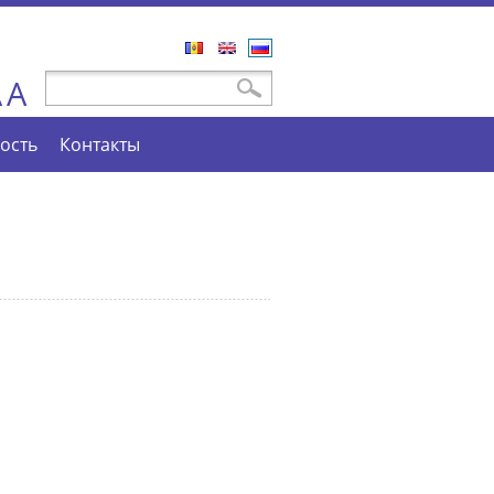
Română
English
Русский
A
Форма поиска
Поиск
A
ость
Контакты