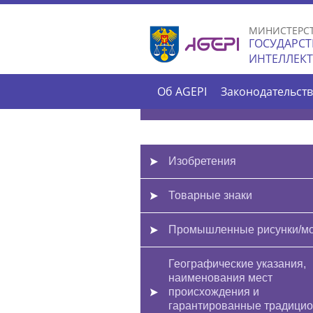
МИНИСТЕРС
ГОСУДАРСТ
ИНТЕЛЛЕК
Об AGEPI
Законодательст
Изобретения
Товарные знаки
Промышленные рисунки/м
Географические указания,
наименования мест
происхождения и
гарантированные традици