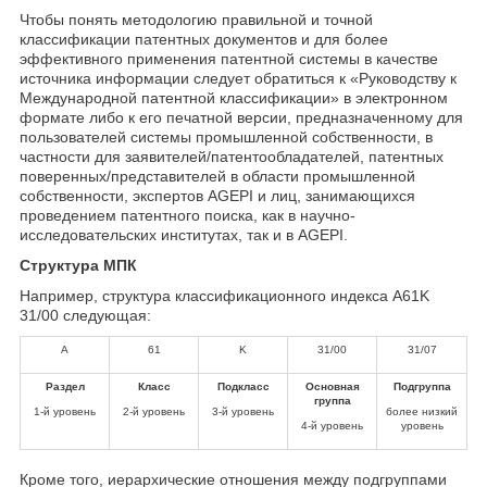
Чтобы понять методологию правильной и точной
классификации патентных документов и для более
эффективного применения патентной системы в качестве
источника информации следует обратиться к «Руководству к
Международной патентной классификации» в электронном
формате либо к его печатной версии, предназначенному для
пользователей системы промышленной собственности, в
частности для заявителей/патентообладателей, патентных
поверенных/представителей в области промышленной
собственности, экспертов AGEPI и лиц, занимающихся
проведением патентного поиска, как в научно-
исследовательских институтах, так и в AGEPI.
Структура МПК
Например, структура классификационного индекса A61K
31/00 следующая:
A
61
K
31/00
31/07
Раздел
Класс
Подкласс
Основная
Подгруппа
группа
1-й уровень
2-й уровень
3-й уровень
более низкий
4-й уровень
уровень
Кроме того, иерархические отношения между подгруппами