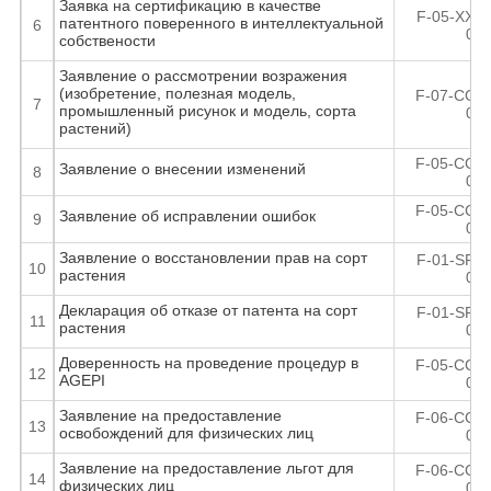
Заявка на сертификацию в качестве
F-05-XX-0
патентного поверенного в интеллектуальной
6
04
собствености
Заявление о рассмотрении возражения
(изобретение, полезная модель,
F-07-CC-0
7
промышленный рисунок и модель, сорта
04
растений)
F-05-CC-0
Заявление о внесении изменений
8
03
F-05-CC-0
Заявление об исправлении ошибок
9
04
Заявление о восстановлении прав на сорт
F-01-SP-0
10
растения
02
Декларация об отказе от патента на сорт
F-01-SP-0
11
растения
02
Доверенность на проведение процедур в
F-05-CC-0
12
AGEPI
04
Заявление на предоставление
F-06-CC-0
13
освобождений для физических лиц
08
Заявление на предоставление льгот для
F-06-CC-0
14
физических лиц
08