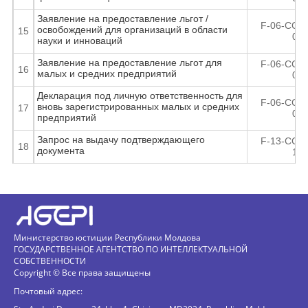
Заявление на предоставление льгот /
F-06-CC-1
освобождений для организаций в области
15
08
науки и инноваций
Заявление на предоставление льгот для
F-06-CC-0
16
малых и средних предприятий
08
Декларация под личную ответственность для
F-06-CC-1
вновь зарегистрированных малых и средних
17
08
предприятий
Запрос на выдачу подтверждающего
F-13-CC-0
18
документа
10
Министерство юстиции Республики Молдова
ГОСУДАРСТВЕННОЕ АГЕНТСТВО ПО ИНТЕЛЛЕКТУАЛЬНОЙ
СОБСТВЕННОСТИ
Copyright © Все права защищены
Почтовый адрес: