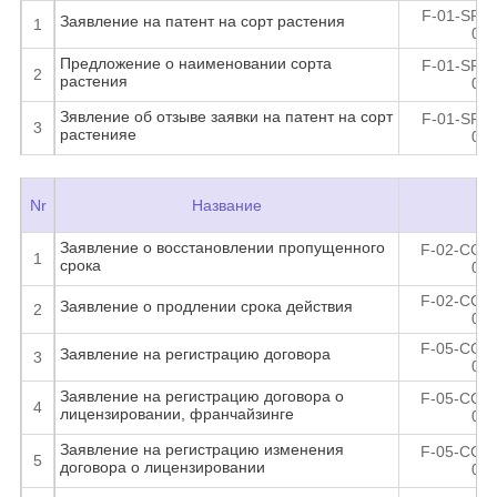
F-01-SP-0
Заявление на патент на сорт растения
1
02
Предложение о наименовании сорта
F-01-SP-0
2
растения
02
Зявление об отзыве заявки на патент на сорт
F-01-SP-0
3
растенияe
02
Nr
Название
Ко
Заявление о восстановлении пропущенного
F-02-CC-0
1
срока
05
F-02-CC-0
Заявление о продлении срока действия
2
05
F-05-CC-0
Заявление на регистрацию договора
3
04
Заявление на регистрацию договора о
F-05-CC-0
4
лицензировании, франчайзинге
04
Заявление на регистрацию изменения
F-05-CC-0
5
договора о лицензировании
04