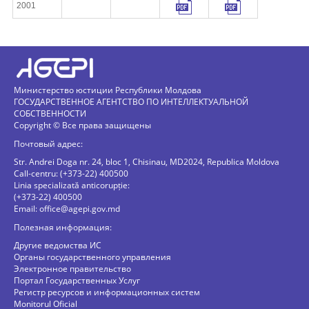
2001
1
2
3
4
1
2
3
4
Министерство юстиции Республики Молдова
ГОСУДАРСТВЕННОЕ АГЕНТСТВО ПО ИНТЕЛЛЕКТУАЛЬНОЙ
СОБСТВЕННОСТИ
1
2
3
4
Copyright © Все права защищены
1
2
3
4
Почтовый адрес:
Str. Andrei Doga nr. 24, bloc 1, Chisinau, MD2024, Republica Moldova
1
2
3
4
Call-centru: (+373-22) 400500
Linia specializată anticorupție:
1
2
3
4
(+373-22) 400500
Email:
office@agepi.gov.md
1
2
3
4
Полезная информация:
1
2
3
4
Другие ведомства ИС
Органы государственного управления
1
2
3
4
Электронное правительство
Портал Государственных Услуг
1
2
3
4
Регистр ресурсов и информационных систем
Monitorul Oficial