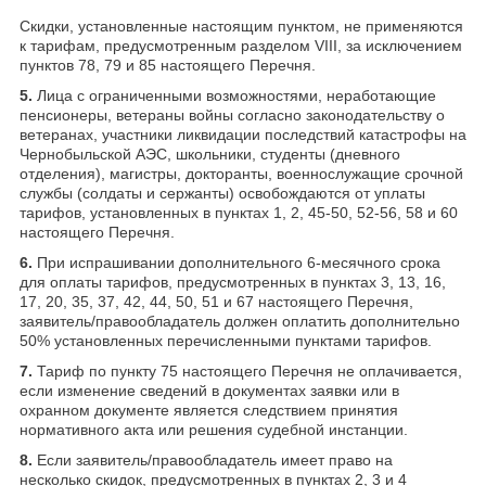
Скидки, установленные настоящим пунктом, не применяются
к тарифам, предусмотренным разделом VIII, за исключением
пунктов 78, 79 и 85 настоящего Перечня.
5.
Лица с ограниченными возможностями, неработающие
пенсионеры, ветераны войны согласно законодательству о
ветеранах, участники ликвидации последствий катастрофы на
Чернобыльской АЭС, школьники, студенты (дневного
отделения), магистры, докторанты, военнослужащие срочной
службы (солдаты и сержанты) освобождаются от уплаты
тарифов, установленных в пунктах 1, 2, 45-50, 52-56, 58 и 60
настоящего Перечня.
6.
При испрашивании дополнительного 6-месячного срока
для оплаты тарифов, предусмотренных в пунктах 3, 13, 16,
17, 20, 35, 37, 42, 44, 50, 51 и 67 настоящего Перечня,
заявитель/правообладатель должен оплатить дополнительно
50% установленных перечисленными пунктами тарифов.
7.
Тариф по пункту 75 настоящего Перечня не оплачивается,
если изменение сведений в документах заявки или в
охранном документе является следствием принятия
нормативного акта или решения судебной инстанции.
8.
Если заявитель/правообладатель имеет право на
несколько скидок, предусмотренных в пунктах 2, 3 и 4