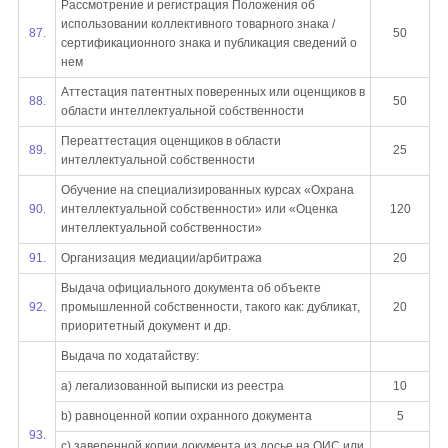
Рассмотрение и регистрация Положения об
использовании коллективного товарного знака /
87.
50
сертификационного знака и публикация сведений о
нем
Аттестация патентных поверенных или оценщиков в
88.
50
области интеллектуальной собственности
Переаттестация оценщиков в области
89.
25
интеллектуальной собственности
Обучение на специализированных курсах «Охрана
90.
интеллектуальной собственности» или «Оценка
120
интеллектуальной собственности»
91.
Организация медиации/арбитража
20
Выдача официального документа об объекте
92.
промышленной собственности, такого как: дубликат,
20
приоритетный документ и др.
Выдача по ходатайству:
a) легализованной выписки из реестра
10
b) равноценной копии охранного документа
5
93.
c) заверенной копии документа из досье на ОИС или