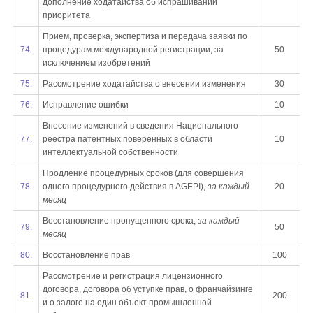
дополнение ходатайства об испрашивании
приоритета
Прием, проверка, экспертиза и передача заявки по
74.
процедурам международной регистрации, за
50
исключением изобретений
75.
Рассмотрение ходатайства о внесении изменения
30
76.
Исправление ошибки
10
Внесение изменений в сведения Национального
77.
реестра патентных поверенных в области
10
интеллектуальной собственности
Продление процедурных сроков (для совершения
78.
одного процедурного действия в AGEPI),
за каждый
20
месяц
Восстановление пропущенного срока,
за каждый
79.
50
месяц
80.
Восстановление прав
100
Рассмотрение и регистрация лицензионного
договора, договора об уступке прав, о франчайзинге
81.
200
и о залоге на один объект промышленной