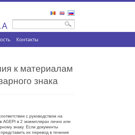
Română
English
Русский
A
Форма поиска
Поиск
A
ость
Контакты
ния к материалам
варного знака
соответствии с руководством на
в AGEPI в 2 экземплярах лично или
рному знаку. Если документы
представить их перевод в течение