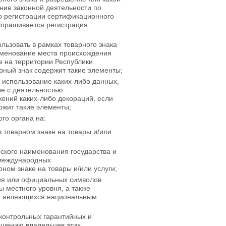
ние законной деятельности по
о регистрации сертификационного
испрашивается регистрация
льзовать в рамках товарного знака
именование места происхождения
е на территории Республики
рный знак содержит такие элементы;
 использование каких-либо данных,
ые с деятельностью
жений каких-либо декораций, если
ржит такие элементы;
го органа на:
 товарном знаке на товары и/или
ского наименования государства и
 международных
ном знаке на товары и/или услуги;
ия или официальных символов
 местного уровня, а также
й, являющихся национальным
контрольных гарантийных и
ешению владельцев этих