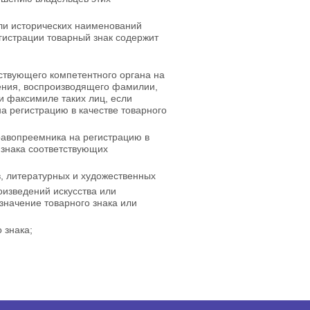
ли исторических наименований
егистрации товарный знак содержит
тствующего компетентного органа на
чения, воспроизводящего фамилии,
и факсимиле таких лиц, если
а регистрацию в качестве товарного
правопреемника на регистрацию в
о знака соответствующих
в, литературных и художественных
оизведений искусства или
значение товарного знака или
 знака;