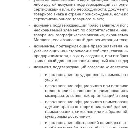
либо другой документ, подтверждающий выполне
сертификации или, по необходимости, документ 
товарного знака в стране происхождения, если 
сертификационного товарного знака;
документ, подтверждающий право заявителя испо
неохраняемый элемент, по обстоятельствам, на
товара или географическое указание, охраняемо
Молдова, если заявленный для регистрации това
документы, подтверждающие право заявителя на
указывающих на исторические события, связанн
предпринимателя, на дату создания, или изобра
заявленный для регистрации товарный знак соде
документ, подтверждающий согласие компетентно
использование государственных символов в
услуги;
использование официального или историче
полного или сокращенного наименования
межправительственных организаций в товар
использование официального наименован
административно-территориальной единицы
наименования, символов или изображени
культурным достоянием;
использование обозначений официальных 
пробирных клейм и печатей согласно разр