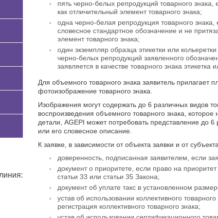
пять черно-белых репродукций товарного знака, 
как отличительный элемент товарного знака;
одна черно-белая репродукция товарного знака, 
словесное стандартное обозначение и не притяза
элемент товарного знака;
один экземпляр образца этикетки или кольеретки
черно-белых репродукций заявленного обозначе
заявляется в качестве товарного знака этикетка и
Для объемного товарного знака заявитель прилагает п
фотоизображение товарного знака.
Изображения могут содержать до 6 различных видов тов
воспроизведения объемного товарного знака, которое 
детали, AGEPI может потребовать представление до 6 р
или его словесное описание.
К заявке, в зависимости от объекта заявки и от субъект
доверенность, подписанная заявителем, если зая
документ о приоритете, если право на приорите
линия:
статьи 33 или статьи 35 Закона;
документ об уплате такс в установленном размер
устав об использовании коллективного товарного
регистрация коллективного товарного знака;
устав об использовании сертификационного товар