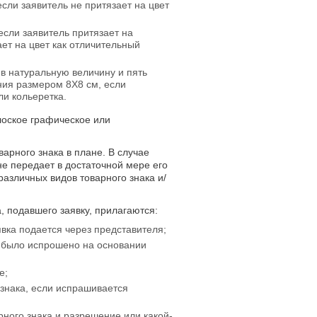
если заявитель не притязает на цвет
если заявитель притязает на
ет на цвет как отличительный
 в натуральную величину и пять
ния размером 8X8 см, если
ли кольеретка.
лоское графическое или
арного знака в плане. В случае
не передает в достаточной мере его
азличных видов товарного знака и/
а, подавшего заявку, прилагаются:
вка подается через представителя;
т было испрошено на основании
е;
 знака, если испрашивается
ного знака и разрешение или какой-