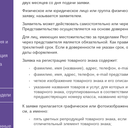
двух месяцев со дня подачи заявки.
Физическое или юридическое лицо или группа физичес
заявку, называется заявителем.
Заявитель может действовать самостоятельно или чере
Представительство осуществляется на основе доверен
Для лиц, имеющих местожительство за пределами Респ
ия и
через представителя является обязательной. Как прав
трехлетний срок. Если в доверенности не указан срок, 
даты оформления.
ация
Заявка на регистрацию товарного знака содержит:
а
фамилию, имя (название), адрес, телефон, e-mai
фамилию, имя, адрес, телефон, e-mail представи
четкое изображение товарного знака и его описа
указание названия товаров и услуг, для которых
товарного знака, сгруппированных в соответств
одели
предшествующих номеру класса, названию котор
К заявке прилагается графическое или фотоизображен
см, а именно:
пять цветных репродукций товарного знака, если 
отличительный элемент товарного знака;
онные