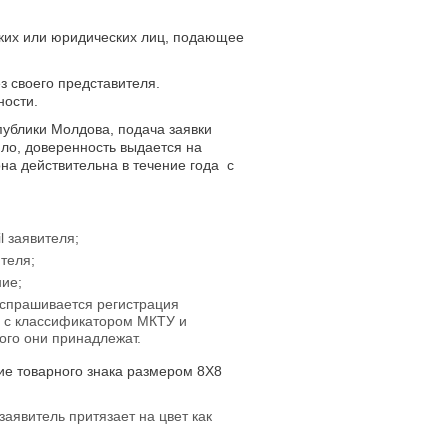
ких или юридических лиц, подающее
з своего представителя.
ности.
ублики Молдова, подача заявки
ило, доверенность выдается на
она действительна в течение года с
l заявителя;
теля;
ние;
 испрашивается регистрация
ии с классификатором МКТУ и
ого они принадлежат.
ие товарного знака размером 8X8
заявитель притязает на цвет как