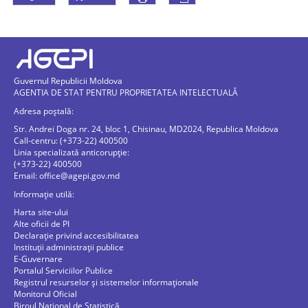
Guvernul Republicii Moldova
AGENTIA DE STAT PENTRU PROPRIETATEA INTELECTUALĂ
Adresa poștală:
Str. Andrei Doga nr. 24, bloc 1, Chisinau, MD2024, Republica Moldova
Call-centru: (+373-22) 400500
Linia specializată anticorupție:
(+373-22) 400500
Email:
office@agepi.gov.md
Informație utilă:
Harta site-ului
Alte oficii de PI
Declarație privind accesibilitatea
Instituții administrații publice
E-Guvernare
Portalul Serviciilor Publice
Registrul resurselor și sistemelor informaționale
Monitorul Oficial
Biroul Naţional de Statistică