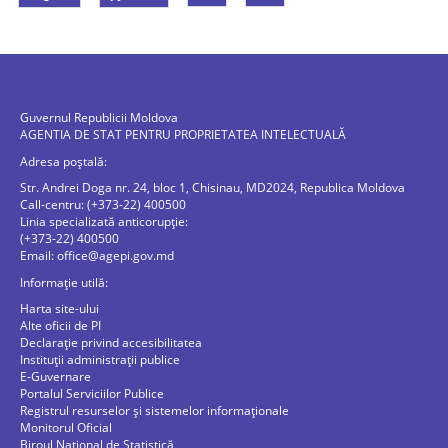
Guvernul Republicii Moldova
AGENTIA DE STAT PENTRU PROPRIETATEA INTELECTUALĂ
Adresa poștală:
Str. Andrei Doga nr. 24, bloc 1, Chisinau, MD2024, Republica Moldova
Call-centru: (+373-22) 400500
Linia specializată anticorupție:
(+373-22) 400500
Email:
office@agepi.gov.md
Informație utilă:
Harta site-ului
Alte oficii de PI
Declarație privind accesibilitatea
Instituții administrații publice
E-Guvernare
Portalul Serviciilor Publice
Registrul resurselor și sistemelor informaționale
Monitorul Oficial
Biroul Naţional de Statistică