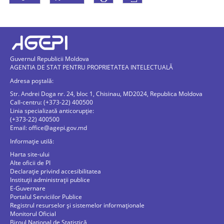
Guvernul Republicii Moldova
AGENTIA DE STAT PENTRU PROPRIETATEA INTELECTUALĂ
Adresa poștală:
Str. Andrei Doga nr. 24, bloc 1, Chisinau, MD2024, Republica Moldova
Call-centru: (+373-22) 400500
Linia specializată anticorupție:
(+373-22) 400500
Email:
office@agepi.gov.md
Informație utilă:
Harta site-ului
Alte oficii de PI
Declarație privind accesibilitatea
Instituții administrații publice
E-Guvernare
Portalul Serviciilor Publice
Registrul resurselor și sistemelor informaționale
Monitorul Oficial
Biroul Naţional de Statistică