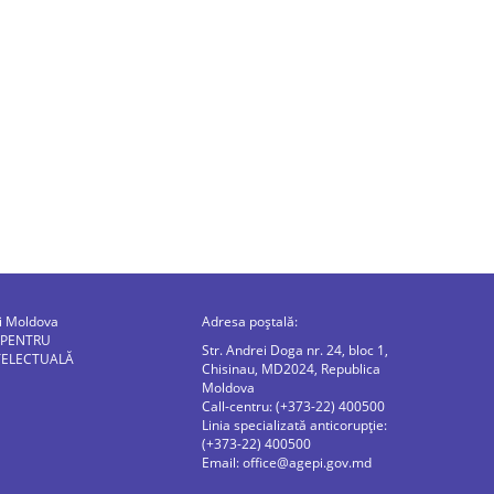
ii Moldova
Adresa poștală:
 PENTRU
Str. Andrei Doga nr. 24, bloc 1,
TELECTUALĂ
Chisinau, MD2024, Republica
Moldova
Call-centru: (+373-22) 400500
Linia specializată anticorupție:
(+373-22) 400500
Email:
office@agepi.gov.md