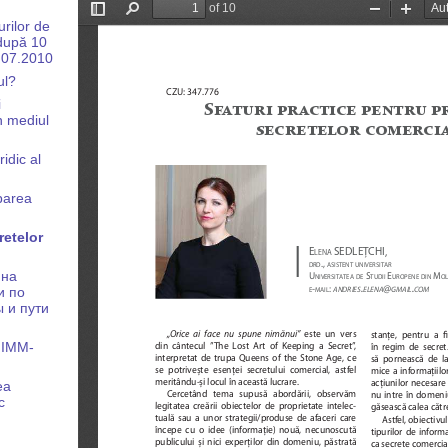
urilor de
 după 10
2.07.2010
ul?
i
în mediul
idic al
rbarea
retelor
 на
и по
 и пути
 IMM-
ea
c