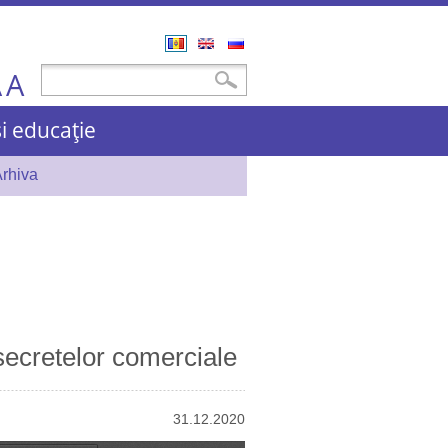
Română
English
Русский
A
Formular de căutare
Căutare
A
și educație
rhiva
 secretelor comerciale
31.12.2020