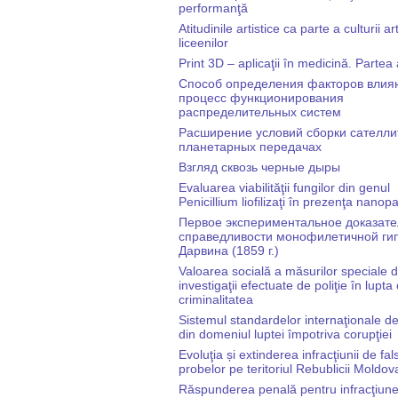
performanţă
Atitudinile artistice ca parte a culturii ar
liceenilor
Print 3D – aplicaţii în medicină. Partea 
Cпособ определения факторов влия
процесс функционирования
распределительных систем
Расширение условий сборки сателли
планетарных передачах
Взгляд сквозь черные дыры
Evaluarea viabilităţii fungilor din genul
Penicillium liofilizaţi în prezenţa nanopa
Первое экспериментальное доказате
справедливости монофилетичной ги
Дарвина (1859 г.)
Valoarea socială a măsurilor speciale 
investigaţii efectuate de poliţie în lupta
criminalitatea
Sistemul standardelor internaţionale de
din domeniul luptei împotriva corupţiei
Evoluţia și extinderea infracţiunii de fal
probelor pe teritoriul Rebublicii Moldov
Răspunderea penală pentru infracţiun