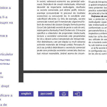
tistice a
a II-a
ющих на
тов в
rticulelor
льство
потезы
de
 cu
 drept
english
русский
sificare a
a
ea de