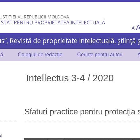
Skip to
main
USTIȚIEI AL REPUBLICII MOLDOVA
content
 STAT PENTRU PROPRIETATEA INTELECTUALĂ
A
us”, Revistă de proprietate intelectuală, știință 
lă
Colegiul de redacţie
Cerințe pentru autori
A
Intellectus 3-4 / 2020
Sfaturi practice pentru protecţia
,
ai