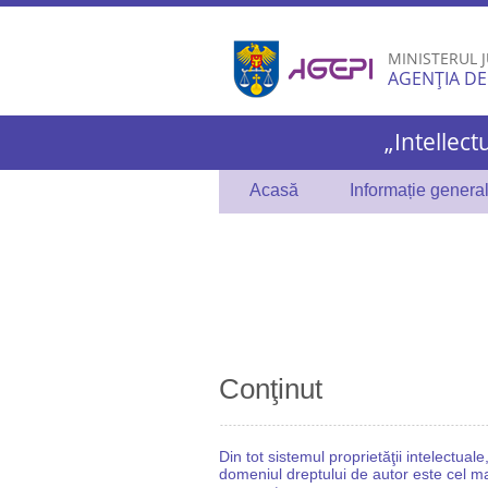
MINISTERUL J
AGENȚIA DE
„Intellect
Acasă
Informație genera
Conţinut
Din tot sistemul proprietăţii intelectuale
domeniul dreptului de autor este cel m