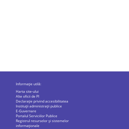
Informație utilă:
Harta site-ului
Alte oficii de PI
Declarație privind accesibilitatea
Instituții administrații publice
E-Guvernare
Portalul Serviciilor Publice
Registrul resurselor și sistemelor
informaționale