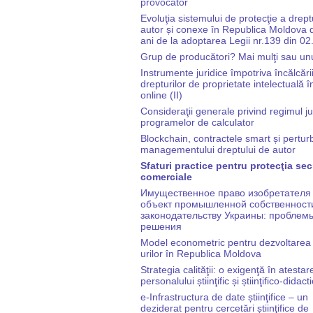
provocator
Evoluţia sistemului de protecţie a drept
autor și conexe în Republica Moldova
ani de la adoptarea Legii nr.139 din 0
Grup de producători? Mai mulţi sau un
Instrumente juridice împotriva încălcări
drepturilor de proprietate intelectuală 
online (II)
Consideraţii generale privind regimul jur
programelor de calculator
Blockchain, contractele smart și pertu
managementului dreptului de autor
Sfaturi practice pentru protecţia sec
comerciale
Имущественное право изобретателя
объект промышленной собственност
законодательству Украины: проблемы
решения
Model econometric pentru dezvoltarea
urilor în Republica Moldova
Strategia calităţii: o exigenţă în atestar
personalului știinţific și știinţifico-didacti
e-Infrastructura de date știinţifice – un
deziderat pentru cercetări știinţifice de