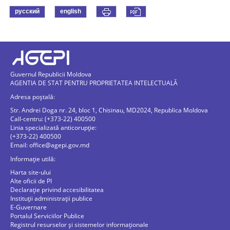
русский
english
Guvernul Republicii Moldova
AGENTIA DE STAT PENTRU PROPRIETATEA INTELECTUALĂ
Adresa poștală:
Str. Andrei Doga nr. 24, bloc 1, Chisinau, MD2024, Republica Moldova
Call-centru: (+373-22) 400500
Linia specializată anticorupție:
(+373-22) 400500
Email:
office@agepi.gov.md
Informație utilă:
Harta site-ului
Alte oficii de PI
Declarație privind accesibilitatea
Instituții administrații publice
E-Guvernare
Portalul Serviciilor Publice
Registrul resurselor și sistemelor informaționale