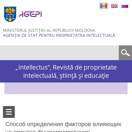
Skip to
main
content
MINISTERUL JUSTIȚIEI AL REPUBLICII MOLDOVA
AGENȚIA DE STAT PENTRU PROPRIETATEA INTELECTUALĂ
Formular de căutare
„Intellectus”, Revistă de proprietate
intelectuală, știință și educație
Cпособ определения факторов влияющих