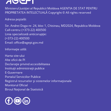
Ministerul Justiției al Republicii Moldova AGENTIA DE STAT PENTRU
PROPRIETATEA INTELECTUALĂ Copyright © All rights reserved
Adresa poștală:
Str. Andrei Doga nr. 24, bloc 1, Chisinau, MD2024, Republica Moldova
Call-centru: (+373-22) 400500
Linia specializată anticorupție:
(+373-22) 400500
Email:
office@agepi.gov.md
Informație utilă:
Harta site-ului
Alte oficii de PI
Declarație privind accesibilitatea
Instituții administrații publice
E-Guvernare
Portalul Serviciilor Publice
Registrul resurselor și sistemelor informaționale
Monitorul Oficial
Biroul Naţional de Statistică