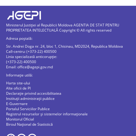
Ministerul Justiției al Republicii Moldova AGENTIA DE STAT PENTRU
PROPRIETATEA INTELECTUALĂ Copyright © All rights reserved
Adresa poștală:
Str. Andrei Doga nr. 24, bloc 1, Chisinau, MD2024, Republica Moldova
Call-centru: (+373-22) 400500
Linia specializată anticorupție:
(+373-22) 400500
Email:
office@agepi.gov.md
Informație utilă:
Harta site-ului
Alte oficii de PI
Declarație privind accesibilitatea
Instituții administrații publice
E-Guvernare
Portalul Serviciilor Publice
Registrul resurselor și sistemelor informaționale
Monitorul Oficial
Biroul Naţional de Statistică