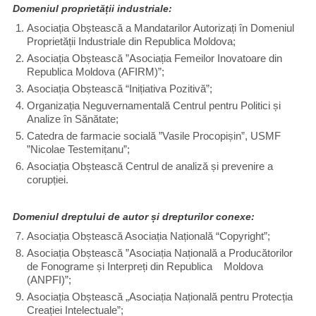
Domeniul proprietății industriale:
Asociația Obștească a Mandatarilor Autorizați în Domeniul
Proprietății Industriale din Republica Moldova;
Asociația Obștească ”Asociația Femeilor Inovatoare din
Republica Moldova (AFIRM)”;
Asociația Obștească “Inițiativa Pozitivă”;
Organizația Neguvernamentală Centrul pentru Politici și
Analize în Sănătate;
Catedra de farmacie socială ”Vasile Procopișin”, USMF
”Nicolae Testemițanu”;
Asociația Obștească Centrul de analiză și prevenire a
corupției.
Domeniul dreptului de autor și drepturilor conexe:
Asociația Obștească Asociația Națională “Copyright”;
Asociația Obștească ”Asociația Națională a Producătorilor
de Fonograme și Interpreți din Republica Moldova
(ANPFI)”;
Asociația Obștească „Asociația Națională pentru Protecția
Creației Intelectuale”;