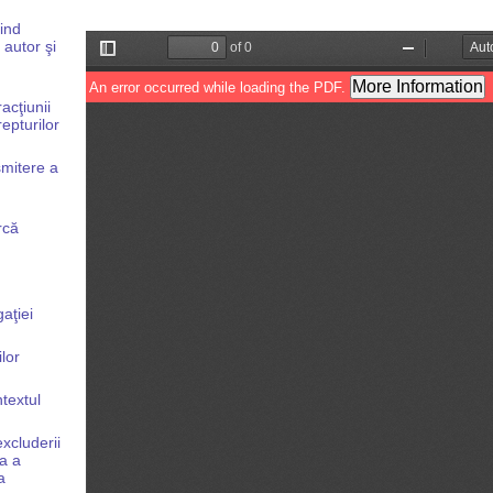
ind
 autor şi
acţiunii
epturilor
smitere a
rcă
aţiei
ilor
textul
excluderii
ea a
a