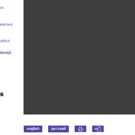
in
 малых
licii
ndenţă
english
русский