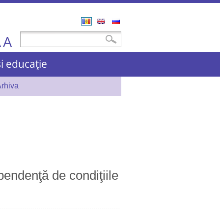
Română
English
Русский
A
Formular de căutare
Căutare
A
și educație
rhiva
pendenţă de condiţiile