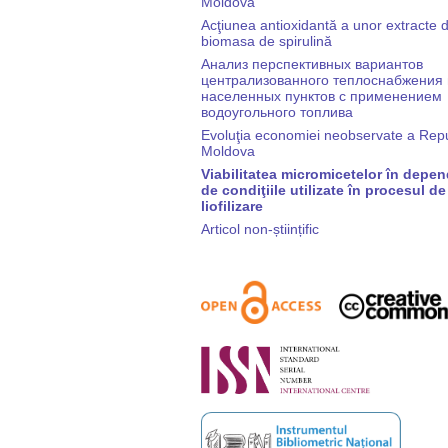
Moldova
Acţiunea antioxidantă a unor extracte d
biomasa de spirulină
Анализ перспективных вариантов
централизованного теплоснабжения
населенных пунктов с применением
водоугольного топлива
Evoluţia economiei neobservate a Repub
Moldova
Viabilitatea micromicetelor în depe
de condiţiile utilizate în procesul de
liofilizare
Articol non-științific