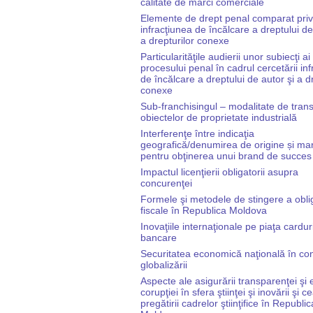
calitate de mărci comerciale
Elemente de drept penal comparat priv
infracţiunea de încălcare a dreptului de
a drepturilor conexe
Particularităţile audierii unor subiecţi ai
procesului penal în cadrul cercetării infr
de încălcare a dreptului de autor şi a dr
conexe
Sub-franchisingul – modalitate de tran
obiectelor de proprietate industrială
Interferenţe între indicaţia
geografică/denumirea de origine și ma
pentru obţinerea unui brand de succes
Impactul licenţierii obligatorii asupra
concurenţei
Formele şi metodele de stingere a oblig
fiscale în Republica Moldova
Inovaţiile internaţionale pe piaţa cardur
bancare
Securitatea economică naţională în con
globalizării
Aspecte ale asigurării transparenţei şi 
corupţiei în sfera ştiinţei şi inovării şi c
pregătirii cadrelor ştiinţifice în Republic