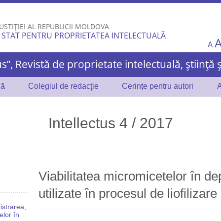
Skip to
main
USTIȚIEI AL REPUBLICII MOLDOVA
content
 STAT PENTRU PROPRIETATEA INTELECTUALĂ
A
us”, Revistă de proprietate intelectuală, știință 
lă
Colegiul de redacţie
Cerințe pentru autori
A
Intellectus 4 / 2017
Viabilitatea micromicetelor în de
utilizate în procesul de liofilizare
istrarea,
elor în