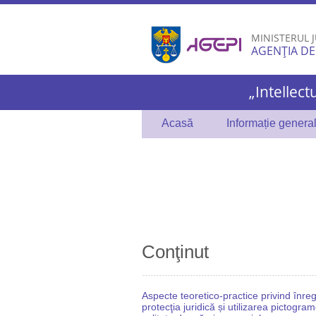
MINISTERUL J
AGENȚIA DE
„Intellect
Acasă
Informație genera
Conţinut
Aspecte teoretico-practice privind înreg
protecţia juridică și utilizarea pictogram