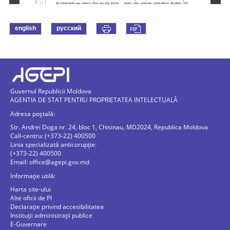
english
русский
Guvernul Republicii Moldova
AGENTIA DE STAT PENTRU PROPRIETATEA INTELECTUALĂ
Adresa poștală:
Str. Andrei Doga nr. 24, bloc 1, Chisinau, MD2024, Republica Moldova
Call-centru: (+373-22) 400500
Linia specializată anticorupție:
(+373-22) 400500
Email:
office@agepi.gov.md
Informație utilă:
Harta site-ului
Alte oficii de PI
Declarație privind accesibilitatea
Instituții administrații publice
E-Guvernare