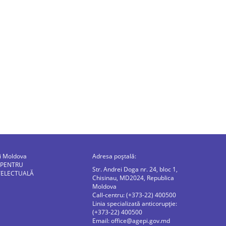
ii Moldova
Adresa poștală:
 PENTRU
Str. Andrei Doga nr. 24, bloc 1,
TELECTUALĂ
Chisinau, MD2024, Republica
Moldova
Call-centru: (+373-22) 400500
Linia specializată anticorupție:
(+373-22) 400500
Email:
office@agepi.gov.md