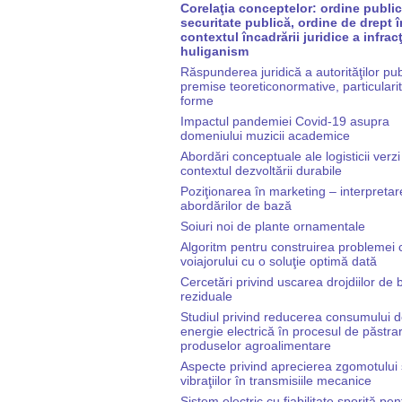
Corelaţia conceptelor: ordine public
securitate publică, ordine de drept î
contextul încadrării juridice a infrac
huliganism
Răspunderea juridică a autorităţilor pub
premise teoreticonormative, particularită
forme
Impactul pandemiei Covid-19 asupra
domeniului muzicii academice
Abordări conceptuale ale logisticii verzi
contextul dezvoltării durabile
Poziţionarea în marketing – interpreta
abordărilor de bază
Soiuri noi de plante ornamentale
Algoritm pentru construirea problemei 
voiajorului cu o soluţie optimă dată
Cercetări privind uscarea drojdiilor de 
reziduale
Studiul privind reducerea consumului 
energie electrică în procesul de păstra
produselor agroalimentare
Aspecte privind aprecierea zgomotului 
vibraţiilor în transmisiile mecanice
Sistem electric cu fiabilitate sporită pen