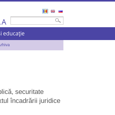
Română
English
Русский
A
Formular de căutare
Căutare
A
și educație
rhiva
lică, securitate
tul încadrării juridice