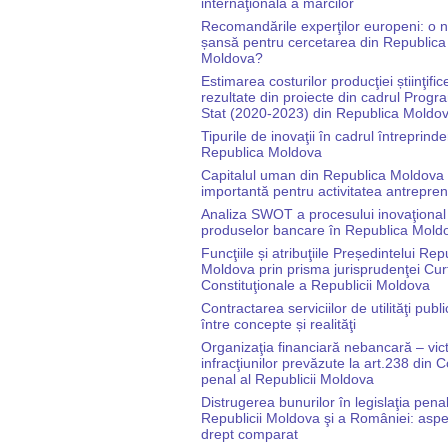
internaţională a mărcilor
Recomandările experţilor europeni: o 
șansă pentru cercetarea din Republica
Moldova?
Estimarea costurilor producţiei știinţific
rezultate din proiecte din cadrul Progr
Stat (2020-2023) din Republica Moldo
Tipurile de inovaţii în cadrul întreprinde
Republica Moldova
Capitalul uman din Republica Moldova
importantă pentru activitatea antrepren
Analiza SWOT a procesului inovaţional
produselor bancare în Republica Mold
Funcţiile și atribuţiile Președintelui Rep
Moldova prin prisma jurisprudenţei Curţ
Constituţionale a Republicii Moldova
Contractarea serviciilor de utilităţi publ
între concepte și realităţi
Organizaţia financiară nebancară – vic
infracţiunilor prevăzute la art.238 din 
penal al Republicii Moldova
Distrugerea bunurilor în legislaţia pena
Republicii Moldova şi a României: asp
drept comparat