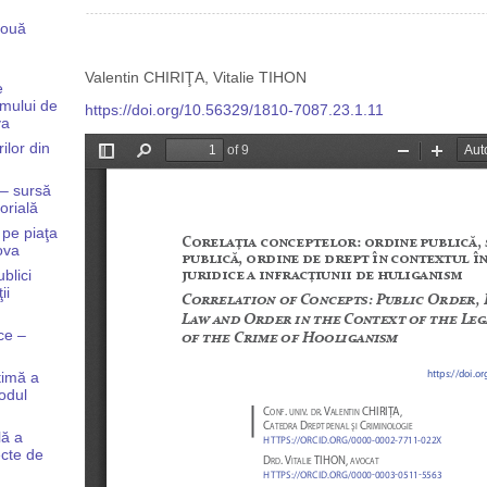
nouă
Valentin CHIRIŢA, Vitalie TIHON
e
amului de
https://doi.org/10.56329/1810-7087.23.1.11
va
rilor din
 – sursă
orială
 pe piaţa
ova
ublici
ii
ice –
timă a
Codul
lă a
ecte de