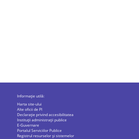
Informație utilă:
Harta site-ului
Alte oficii de PI
Declarație privind accesibilitatea
Instituții administrații publice
E-Guvernare
Portalul Serviciilor Publice
Registrul resurselor și sistemelor