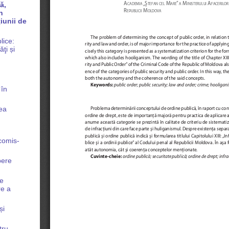
ă,
n
ţiunii de
lice:
ţi și
 în
rea
comis-
bere
de
re a
și
tru