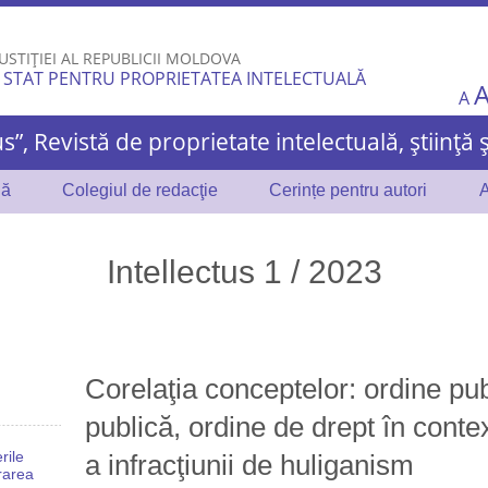
Skip to
main
USTIȚIEI AL REPUBLICII MOLDOVA
content
 STAT PENTRU PROPRIETATEA INTELECTUALĂ
A
us”, Revistă de proprietate intelectuală, știință 
lă
Colegiul de redacţie
Cerințe pentru autori
A
Intellectus 1 / 2023
Corelaţia conceptelor: ordine pub
publică, ordine de drept în contex
rile
a infracţiunii de huliganism
rarea