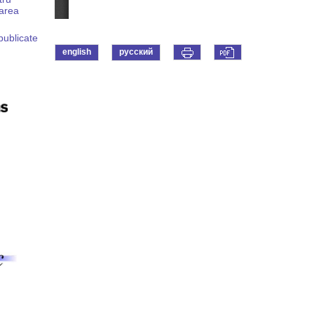
tarea
 publicate
english
русский