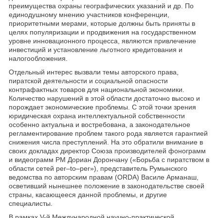
преимущества охраны географических указаний и др. По
единодушному мнению участников конференции,
приоритетными мерами, которые должны быть приняты в
целях популяризации и продвижения на государственном
уровне инновационного процесса, являются привлечение
инвестиций и установление льготного кредитования и
налогообложения.
Отдельный интерес вызвали темы авторского права,
пиратской деятельности и социальной опасности
контрафактных товаров для национальной экономики.
Количество нарушений в этой области достаточно высоко и
порождает экономические проблемы. С этой точки зрения
юридическая охрана интеллектуальной собственности
особенно актуальна и востребована, а законодательное
регламентирование проблем такого рода является гарантией
снижения числа преступлений. На это обратили внимание в
своих докладах директор Союза производителей фонограмм
и видеограмм РМ Дориан Дорончану («Борьба с пиратством в
области сетей per–to–per»), представитель Румынского
ведомства по авторским правам (ORDA) Василе Арманаш,
осветивший нынешнее положение в законодательстве своей
страны, касающееся данной проблемы, и другие
специалисты.
В рамках V-й Международной научно-практической