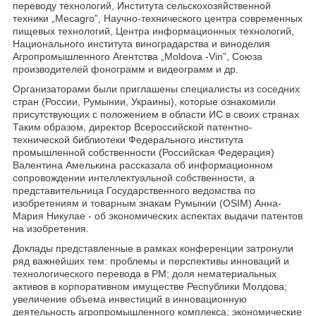
переводу технологий, Института сельскохозяйственной
техники „Mecagro”, Научно-технического центра современных
пищевых технологий, Центра информационных технологий,
Национального института виноградарства и виноделия
Агропромышленного Агентства „Moldova -Vin”, Союза
производителей фонограмм и видеограмм и др.
Организаторами были приглашены специалисты из соседних
стран (России, Румынии, Украины), которые ознакомили
присутствующих с положением в области ИС в своих странах.
Таким образом, директор Всероссийской патентно-
технической библиотеки Федерального института
промышленной собственности (Российская Федерация)
Валентина Амелькина рассказала об информационном
сопровождении интеллектуальной собственности, а
представительница Государственного ведомства по
изобретениям и товарным знакам Румынии (OSIM) Анна-
Мария Никулае - об экономических аспектах выдачи патентов
на изобретения.
Доклады представленные в рамках конференции затронули
ряд важнейших тем: проблемы и перспективы инноваций и
технологического перевода в РМ; доля нематериальных
активов в корпоративном имуществе Республики Молдова;
увеличение объема инвестиций в инновационную
деятельность агропромышленного комплекса; экономические