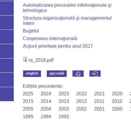
Automatizarea proceselor informaţionale şi
tehnologice
Structura organizaţională şi managementul
intern
Bugetul
Cooperarea internaţională
Acţiuni prioritare pentru anul 2017
ra_2016.pdf
english
русский
Edițiile precedente:
2025
2024
2023
2022
2021
2020
2015
2014
2013
2012
2011
2010
2005
2004
2003
2002
2001
2000
1995
1994
1993