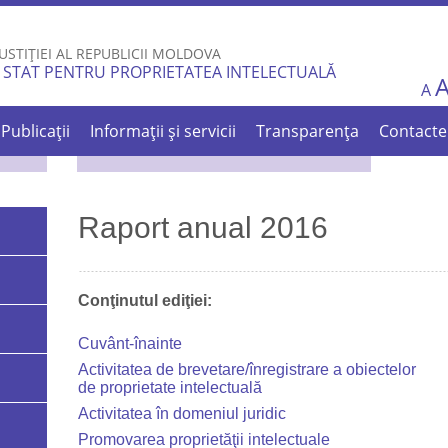
Skip to
main
USTIȚIEI AL REPUBLICII MOLDOVA
content
 STAT PENTRU PROPRIETATEA INTELECTUALĂ
A
Publicații
Informații și servicii
Transparența
Contacte
Raport anual 2016
Conţinutul ediţiei:
Cuvânt-înainte
Activitatea de brevetare/înregistrare a obiectelor
de proprietate intelectuală
Activitatea în domeniul juridic
Promovarea proprietăţii intelectuale