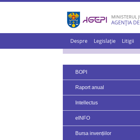
MINISTERUL J
AGENȚIA DE
Despre
Legislație
Litigii
BOPI
Raport anual
Intellectus
eINFO
Bursa invențiilor