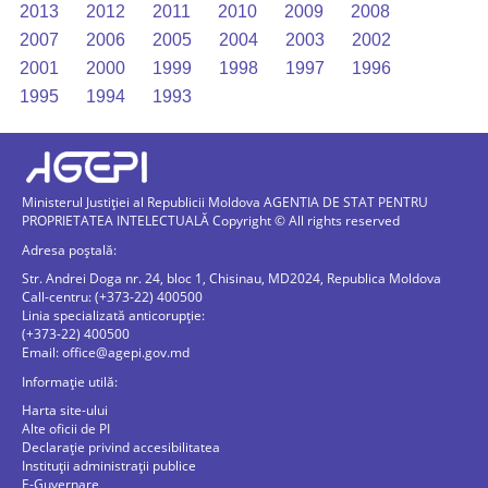
2013
2012
2011
2010
2009
2008
2007
2006
2005
2004
2003
2002
2001
2000
1999
1998
1997
1996
1995
1994
1993
Ministerul Justiției al Republicii Moldova AGENTIA DE STAT PENTRU
PROPRIETATEA INTELECTUALĂ Copyright © All rights reserved
Adresa poștală:
Str. Andrei Doga nr. 24, bloc 1, Chisinau, MD2024, Republica Moldova
Call-centru: (+373-22) 400500
Linia specializată anticorupție:
(+373-22) 400500
Email:
office@agepi.gov.md
Informație utilă:
Harta site-ului
Alte oficii de PI
Declarație privind accesibilitatea
Instituții administrații publice
E-Guvernare