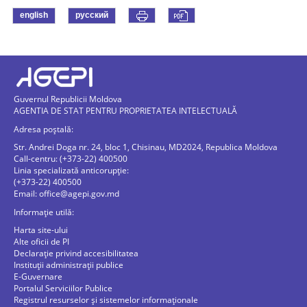
english
русский
Guvernul Republicii Moldova
AGENTIA DE STAT PENTRU PROPRIETATEA INTELECTUALĂ
Adresa poștală:
Str. Andrei Doga nr. 24, bloc 1, Chisinau, MD2024, Republica Moldova
Call-centru: (+373-22) 400500
Linia specializată anticorupție:
(+373-22) 400500
Email:
office@agepi.gov.md
Informație utilă:
Harta site-ului
Alte oficii de PI
Declarație privind accesibilitatea
Instituții administrații publice
E-Guvernare
Portalul Serviciilor Publice
Registrul resurselor și sistemelor informaționale