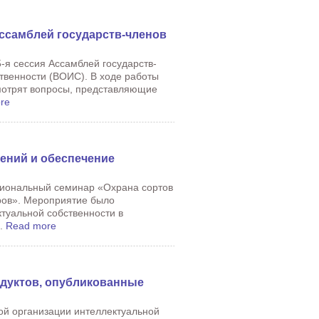
Ассамблей государств-членов
5-я сессия Ассамблей государств-
твенности (ВОИС). В ходе работы
мотрят вопросы, представляющие
re
ений и обеспечение
ациональный семинар «Охрана сортов
ров». Мероприятие было
туальной собственности в
..
Read more
дуктов, опубликованные
ой организации интеллектуальной