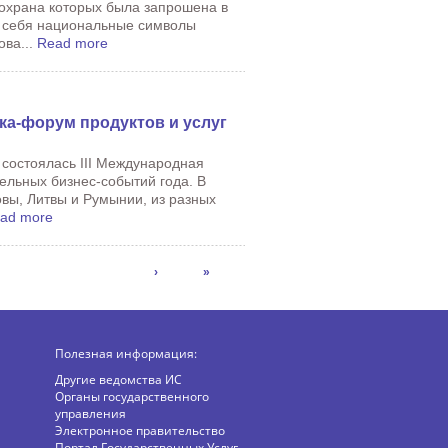
 охрана которых была запрошена в
в себя национальные символы
ова...
Read more
а-форум продуктов и услуг
 состоялась III Международная
ельных бизнес-событий года. В
вы, Литвы и Румынии, из разных
ad more
›
»
Полезная информация:
Другие ведомства ИС
Органы государственного
управления
Электронное правительство
Портал Государственных Услуг