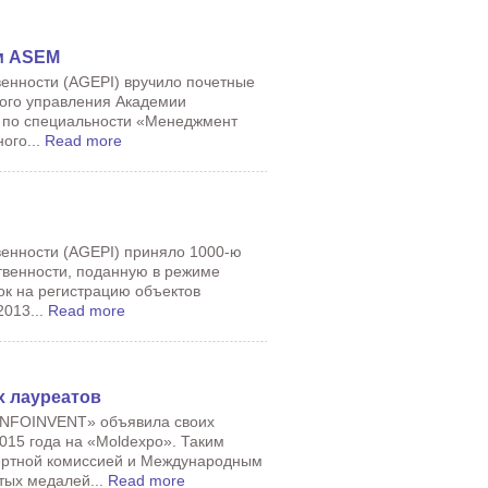
м ASEM
венности (AGEPI) вручило почетные
вого управления Академии
 по специальности «Менеджмент
ого...
Read more
венности (AGEPI) приняло 1000-ю
твенности, поданную в режиме
ок на регистрацию объектов
2013...
Read more
х лауреатов
«INFOINVENT» объявила своих
015 года на «Moldexpo». Таким
ертной комиссией и Международным
тых медалей...
Read more