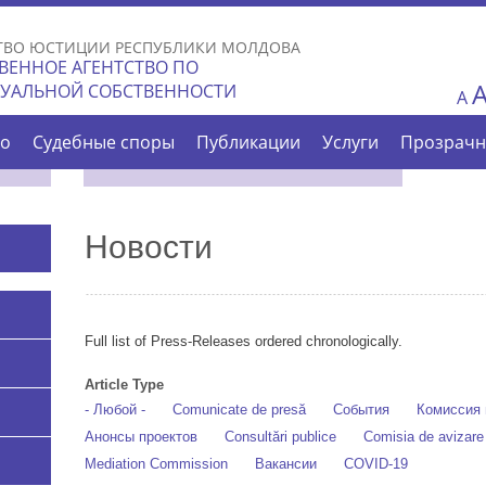
Skip to
main
ТВО ЮСТИЦИИ РЕСПУБЛИКИ МОЛДОВА
content
ВЕННОЕ АГЕНТСТВО ПО
ТУАЛЬНОЙ СОБСТВЕННОСТИ
A
во
Судебные споры
Публикации
Услуги
Прозрачн
Новости
Full list of Press-Releases ordered chronologically.
Article Type
- Любой -
Comunicate de presă
События
Комиссия 
Анонсы проектов
Consultări publice
Comisia de avizar
Mediation Commission
Вакансии
COVID-19