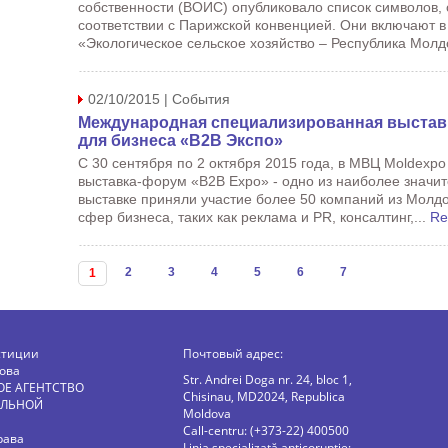
собственности (ВОИС) опубликовало список символов,
соответствии с Парижской конвенцией. Они включают 
«Экологическое сельское хозяйство – Республика Молд
02/10/2015 | События
Международная специализированная выставк
для бизнеса «B2B Экспо»
С 30 сентября по 2 октября 2015 года, в МВЦ Moldexpo
выставка-форум «B2B Expo» - одно из наиболее значит
выставке приняли участие более 50 компаний из Молдо
сфер бизнеса, таких как реклама и PR, консалтинг,...
Re
Страницы
2
3
4
5
6
7
1
стиции
Почтовый адрес:
ова
Str. Andrei Doga nr. 24, bloc 1,
ОЕ АГЕНТСТВО
Chisinau, MD2024, Republica
АЛЬНОЙ
Moldova
Call-centru: (+373-22) 400500
рава
Linia specializată anticorupție: