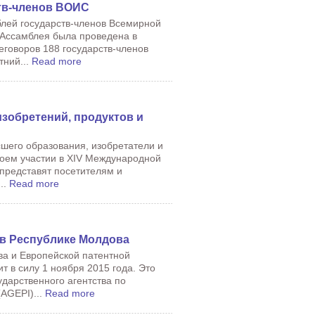
тв-членов ВОИС
блей государств-членов Всемирной
 Ассамблея была проведена в
реговоров 188 государств-членов
ний...
Read more
зобретений, продуктов и
шего образования, изобретатели и
своем участии в XIV Международной
представят посетителям и
..
Read more
 в Республике Молдовa
а и Европейской патентной
т в силу 1 ноября 2015 года. Это
дарственного агентства по
AGEPI)...
Read more