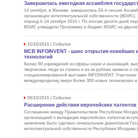
Завершилась ежегодная ассамблея государс
14 октября, в Женеве, завершилась 55-я сессия Ассам
организации интеллектуальной собственности (ВОИС).
период 5-14 октября 2015 г. По итогам десяти дней пе
ВОИС утвердили Программу и бюджет ВОИС на двухлет
15/10/2015 | События
МСВ INFOINVENT - шанс открытия новейших и
технологий
Более 90 учреждений из сферы науки и инноваций, выс
творческие люди из страны и из-за рубежа заявили о 
специализированной выставке INFOINVENT. Участники 
международному жюри более 300 новых технических и.
09/10/2015 | События
Расширение действия европейских патентов
Соглашение между Правительством Республики Молдов
организацией о валидации европейских патентов вступи
заявление было сделано генеральным директором Госу
интеллектуальной собственности Республики Молдова (