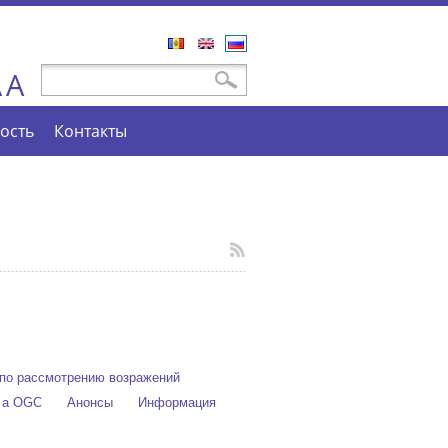
Română
English
Русский
A
Форма поиска
Поиск
A
ость
Контакты
по рассмотрению возражений
e a OGC
Анонсы
Информация