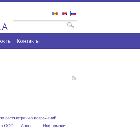
Română
English
Русский
A
Форма поиска
Поиск
A
ость
Контакты
по рассмотрению возражений
e a OGC
Анонсы
Информация