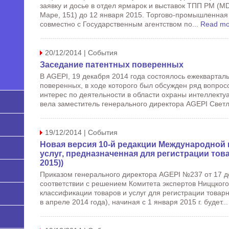
заявку и досье в отдел ярмарок и выставок ТПП РМ (M
Маре, 151) до 12 января 2015. Торгово-промышленная
совместно с Государственным агентством по...
Read mo
20/12/2014 | События
Заседание патентных поверенных
В AGEPI, 19 декабря 2014 года состоялось ежеквартал
поверенных, в ходе которого был обсужден ряд вопро
интерес по деятельности в области охраны интеллекту
вела заместитель генерального директора AGEPI Светл
19/12/2014 | События
Новая версия 10-й редакции Международной
услуг, предназначенная для регистрации това
2015))
Приказом генерального директора AGEPI №237 от 17 д
соответствии с решением Комитета экспертов Ниццког
классификации товаров и услуг для регистрации товарн
в апреле 2014 года), начиная с 1 января 2015 г. будет..