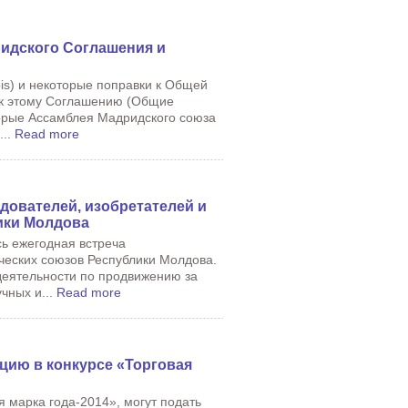
ридского Соглашения и
bis) и некоторые поправки к Общей
 к этому Соглашению (Общие
орые Ассамблея Мадридского союза
...
Read more
дователей, изобретателей и
ики Молдова
сь ежегодная встреча
ческих союзов Республики Молдова.
деятельности по продвижению за
чных и...
Read more
цию в конкурсе «Торговая
я марка года-2014», могут подать