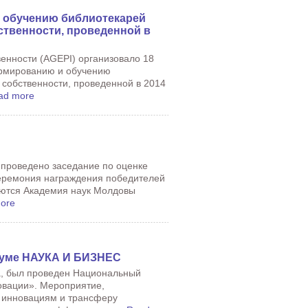
 обучению библиотекарей
ственности, проведенной в
венности (AGEPI) организовало 18
ормированию и обучению
 собственности, проведенной в 2014
ad more
о проведено заседание по оценке
 церемония награждения победителей
ляются Академия наук Молдовы
ore
руме НАУКА И БИЗНЕС
а, был проведен Национальный
овации». Мероприятие,
о инновациям и трансферу