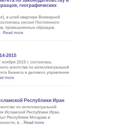
митета по законодательству в
разцов, географических
я), в штаб-квартире Всемирной
состоялась сессия Постоянного
ков, промышленных образцов,
..
Read more
14-2015
ноября 2015 г. состоялась
ного агентства по интеллектуальной
тета Бизнеса и делового управления
ad more
Исламской Республики Иран
гентство по интеллектуальной
ия Исламской Республики Иран,
пыт Республики Молдова в
нности, в...
Read more