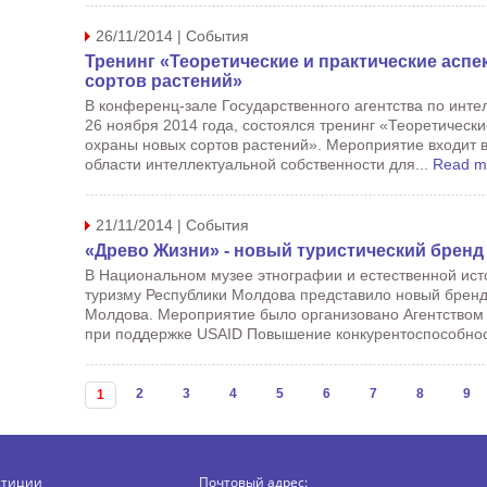
26/11/2014 | События
Тренинг «Теоретические и практические асп
сортов растений»
В конференц-зале Государственного агентства по инте
26 ноября 2014 года, состоялся тренинг «Теоретически
охраны новых сортов растений». Мероприятие входит 
области интеллектуальной собственности для...
Read m
21/11/2014 | События
«Древо Жизни» - новый туристический бренд
В Национальном музее этнографии и естественной исто
туризму Республики Молдова представило новый бренд
Молдова. Мероприятие было организовано Агентством 
при поддержке USAID Повышение конкурентоспособнос
Страницы
2
3
4
5
6
7
8
9
1
стиции
Почтовый адрес: