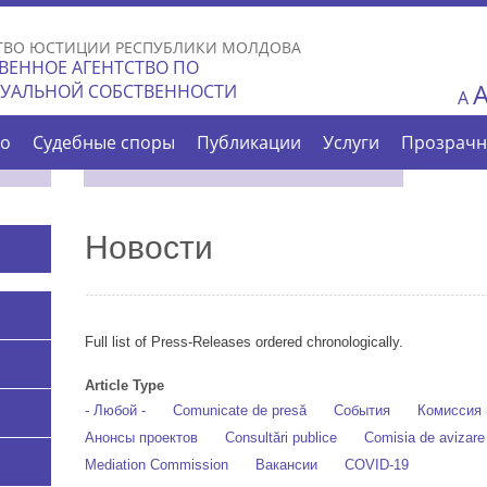
Skip to
main
ТВО ЮСТИЦИИ РЕСПУБЛИКИ МОЛДОВА
content
ВЕННОЕ АГЕНТСТВО ПО
ТУАЛЬНОЙ СОБСТВЕННОСТИ
A
во
Судебные споры
Публикации
Услуги
Прозрачн
Новости
Full list of Press-Releases ordered chronologically.
Article Type
- Любой -
Comunicate de presă
События
Комиссия 
Анонсы проектов
Consultări publice
Comisia de avizar
Mediation Commission
Вакансии
COVID-19