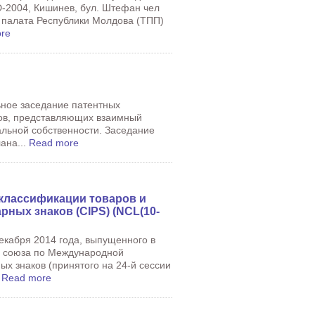
D-2004, Кишинев, бул. Штефан чел
 палата Республики Молдова (ТПП)
re
ьное заседание патентных
сов, представляющих взаимный
альной собственности. Заседание
ана...
Read more
 классификации товаров и
рных знаков (CIPS) (NCL(10-
екабря 2014 года, выпущенного в
о союза по Международной
ых знаков (принятого на 24-й сессии
.
Read more