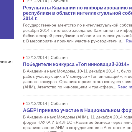
19/12/2014 | События
Результаты Кампании по информированию и
республики в области интеллектуальной соб
2014 г.
Государственное агентство по интеллектуальной собст
декабря 2014 г. итоговое заседание Кампании по инф
библиотекарей республики в области интеллектуальной
г. В мероприятии приняли участие руководители и...
Re
12/12/2014 | События
линия:
Победители конкурса «Топ инноваций-2014»
В Академии наук Молдовы, 10-11 декабря 2014 г., был
работ, участвующих в V конкурсе «Топ инноваций», и
данного конкурса. Организаторами этого конкурса яв
(АНМ), Агентство по инновациям и трансферу...
Read m
12/12/2014 | События
AGEPI приняло участие в Национальном фо
В Академии наук Молдовы (АНМ), 11 декабря 2014 год
форум НАУКА И БИЗНЕС «Развитие бизнеса через инн
организованное АНМ в сотрудничестве с Агентством п