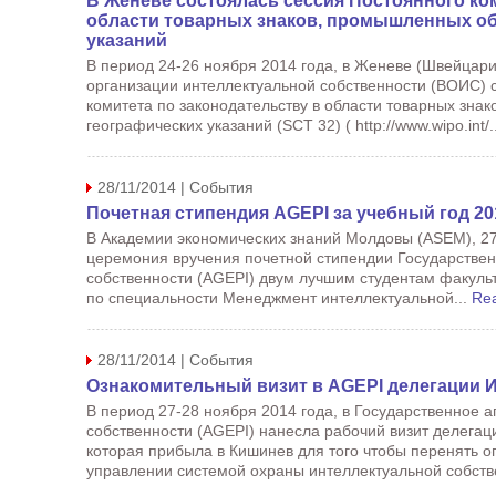
В Женеве состоялась сессия Постоянного ко
области товарных знаков, промышленных об
указаний
В период 24-26 ноября 2014 года, в Женеве (Швейцари
организации интеллектуальной собственности (ВОИС) 
комитета по законодательству в области товарных зна
географических указаний (SCT 32) ( http://www.wipo.int/.
28/11/2014 | События
Почетная стипендия AGEPI за учебный год 20
В Академии экономических знаний Молдовы (ASEM), 27 
церемония вручения почетной стипендии Государствен
собственности (AGEPI) двум лучшим студентам факуль
по специальности Менеджмент интеллектуальной...
Re
28/11/2014 | События
Ознакомительный визит в AGEPI делегации 
В период 27-28 ноября 2014 года, в Государственное а
собственности (AGEPI) нанесла рабочий визит делегац
которая прибыла в Кишинев для того чтобы перенять о
управлении системой охраны интеллектуальной собстве