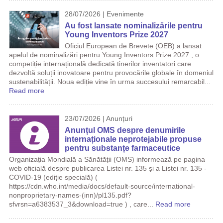
28/07/2026 | Evenimente
Au fost lansate nominalizările pentru
Young Inventors Prize 2027
Oficiul European de Brevete (OEB) a lansat
apelul de nominalizări pentru Young Inventors Prize 2027 , o
competiție internațională dedicată tinerilor inventatori care
dezvoltă soluții inovatoare pentru provocările globale în domeniul
sustenabilității. Noua ediție vine în urma succesului remarcabil...
Read more
23/07/2026 | Anunțuri
Anunțul OMS despre denumirile
internaționale neprotejabile propuse
pentru substanțe farmaceutice
Organizația Mondială a Sănătății (OMS) informează pe pagina
web oficială despre publicarea Listei nr. 135 și a Listei nr. 135 -
COVID-19 (ediție specială) (
https://cdn.who.int/media/docs/default-source/international-
nonproprietary-names-(inn)/pl135.pdf?
sfvrsn=a6383537_3&download=true ) , care...
Read more