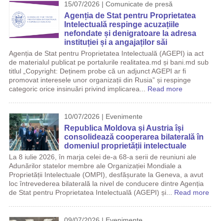
15/07/2026 | Comunicate de presă
Agenția de Stat pentru Proprietatea
Intelectuală respinge acuzațiile
nefondate și denigratoare la adresa
instituției și a angajaților săi
Agenția de Stat pentru Proprietatea Intelectuală (AGEPI) ia act
de materialul publicat pe portalurile realitatea.md și bani.md sub
titlul „Copyright: Deținem probe că un adjunct AGEPI ar fi
promovat interesele unor organizații din Rusia” și respinge
categoric orice insinuări privind implicarea...
Read more
10/07/2026 | Evenimente
Republica Moldova și Austria își
consolidează cooperarea bilaterală în
domeniul proprietății intelectuale
La 8 iulie 2026, în marja celei de-a 68-a serii de reuniuni ale
Adunărilor statelor membre ale Organizației Mondiale a
Proprietății Intelectuale (OMPI), desfășurate la Geneva, a avut
loc întrevederea bilaterală la nivel de conducere dintre Agenția
de Stat pentru Proprietatea Intelectuală (AGEPI) și...
Read more
09/07/2026 | Evenimente