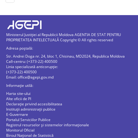
Ministerul Justiției al Republicii Moldova AGENTIA DE STAT PENTRU
PROPRIETATEA INTELECTUALĂ Copyright © All rights reserved
Adresa poștală:
Str. Andrei Doga nr. 24, bloc 1, Chisinau, MD2024, Republica Moldova
Call-centru: (+373-22) 400500
Linia specializată anticorupție:
(+373-22) 400500
Email:
office@agepi.gov.md
Informație utilă:
Harta site-ului
Alte oficii de PI
Declarație privind accesibilitatea
Instituții administrații publice
E-Guvernare
Portalul Serviciilor Publice
Registrul resurselor și sistemelor informaționale
Monitorul Oficial
Biroul Naţional de Statistică