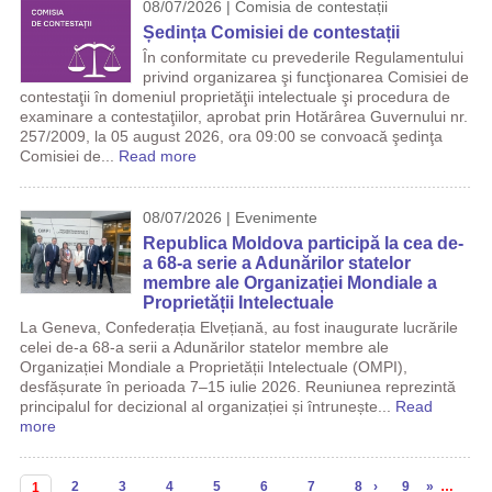
08/07/2026 | Comisia de contestații
Ședința Comisiei de contestații
În conformitate cu prevederile Regulamentului
privind organizarea şi funcţionarea Comisiei de
contestaţii în domeniul proprietăţii intelectuale şi procedura de
examinare a contestaţiilor, aprobat prin Hotărârea Guvernului nr.
257/2009, la 05 august 2026, ora 09:00 se convoacă şedinţa
Comisiei de...
Read more
08/07/2026 | Evenimente
Republica Moldova participă la cea de-
a 68-a serie a Adunărilor statelor
membre ale Organizației Mondiale a
Proprietății Intelectuale
La Geneva, Confederația Elvețiană, au fost inaugurate lucrările
celei de-a 68-a serii a Adunărilor statelor membre ale
Organizației Mondiale a Proprietății Intelectuale (OMPI),
desfășurate în perioada 7–15 iulie 2026. Reuniunea reprezintă
principalul for decizional al organizației și întrunește...
Read
more
Pagini
2
3
4
5
6
7
8
›
9
»
…
1