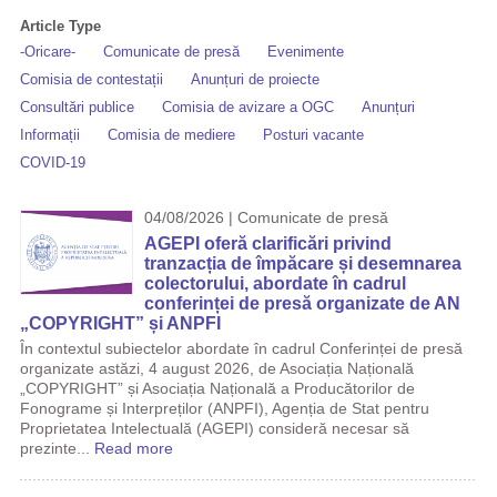
Article Type
-Oricare-
Comunicate de presă
Evenimente
Comisia de contestații
Anunțuri de proiecte
Consultări publice
Comisia de avizare a OGC
Anunțuri
Informații
Comisia de mediere
Posturi vacante
COVID-19
04/08/2026 | Comunicate de presă
AGEPI oferă clarificări privind
tranzacția de împăcare și desemnarea
colectorului, abordate în cadrul
conferinței de presă organizate de AN
„COPYRIGHT” și ANPFI
În contextul subiectelor abordate în cadrul Conferinței de presă
organizate astăzi, 4 august 2026, de Asociația Națională
„COPYRIGHT” și Asociația Națională a Producătorilor de
Fonograme și Interpreților (ANPFI), Agenția de Stat pentru
Proprietatea Intelectuală (AGEPI) consideră necesar să
prezinte...
Read more