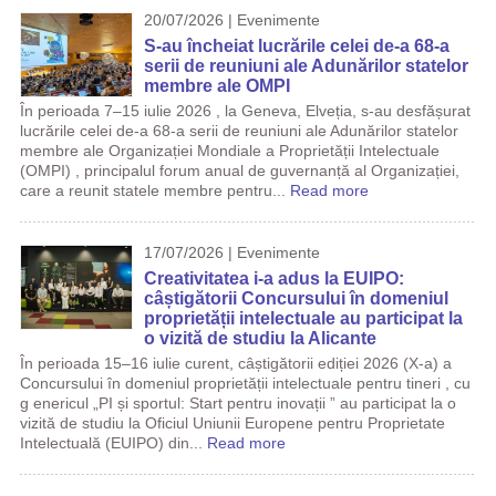
20/07/2026 | Evenimente
S-au încheiat lucrările celei de-a 68-a
serii de reuniuni ale Adunărilor statelor
membre ale OMPI
În perioada 7–15 iulie 2026 , la Geneva, Elveția, s-au desfășurat
lucrările celei de-a 68-a serii de reuniuni ale Adunărilor statelor
membre ale Organizației Mondiale a Proprietății Intelectuale
(OMPI) , principalul forum anual de guvernanță al Organizației,
care a reunit statele membre pentru...
Read more
17/07/2026 | Evenimente
Creativitatea i-a adus la EUIPO:
câștigătorii Concursului în domeniul
proprietății intelectuale au participat la
o vizită de studiu la Alicante
În perioada 15–16 iulie curent, câștigătorii ediției 2026 (X-a) a
Concursului în domeniul proprietății intelectuale pentru tineri , cu
g enericul „PI și sportul: Start pentru inovații ” au participat la o
vizită de studiu la Oficiul Uniunii Europene pentru Proprietate
Intelectuală (EUIPO) din...
Read more