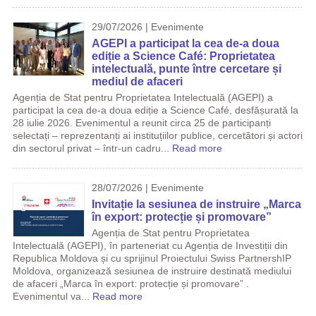
29/07/2026 | Evenimente
AGEPI a participat la cea de-a doua
ediție a Science Café: Proprietatea
intelectuală, punte între cercetare și
mediul de afaceri
Agenția de Stat pentru Proprietatea Intelectuală (AGEPI) a
participat la cea de-a doua ediție a Science Café, desfășurată la
28 iulie 2026. Evenimentul a reunit circa 25 de participanți
selectați – reprezentanți ai instituțiilor publice, cercetători și actori
din sectorul privat – într-un cadru...
Read more
28/07/2026 | Evenimente
Invitație la sesiunea de instruire „Marca
în export: protecție și promovare”
Agenția de Stat pentru Proprietatea
Intelectuală (AGEPI), în parteneriat cu Agenția de Investiții din
Republica Moldova și cu sprijinul Proiectului Swiss PartnershIP
Moldova, organizează sesiunea de instruire destinată mediului
de afaceri „Marca în export: protecție și promovare” .
Evenimentul va...
Read more