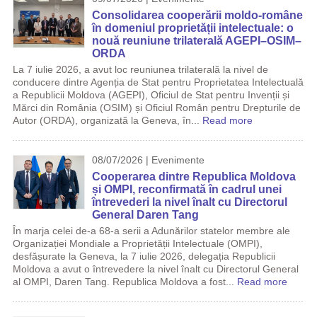
Consolidarea cooperării moldo-române
în domeniul proprietății intelectuale: o
nouă reuniune trilaterală AGEPI–OSIM–
ORDA
La 7 iulie 2026, a avut loc reuniunea trilaterală la nivel de
conducere dintre Agenția de Stat pentru Proprietatea Intelectuală
a Republicii Moldova (AGEPI), Oficiul de Stat pentru Invenții și
Mărci din România (OSIM) și Oficiul Român pentru Drepturile de
Autor (ORDA), organizată la Geneva, în...
Read more
08/07/2026 | Evenimente
Cooperarea dintre Republica Moldova
și OMPI, reconfirmată în cadrul unei
întrevederi la nivel înalt cu Directorul
General Daren Tang
În marja celei de-a 68-a serii a Adunărilor statelor membre ale
Organizației Mondiale a Proprietății Intelectuale (OMPI),
desfășurate la Geneva, la 7 iulie 2026, delegația Republicii
Moldova a avut o întrevedere la nivel înalt cu Directorul General
al OMPI, Daren Tang. Republica Moldova a fost...
Read more