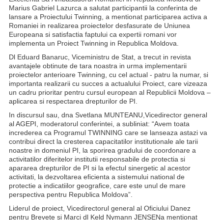
Marius Gabriel Lazurca a salutat participantii la conferinta de
lansare a Proiectului Twinning, a mentionat participarea activa a
Romaniei in realizarea proiectelor desfasurate de Uniunea
Europeana si satisfactia faptului ca expertii romani vor
implementa un Proiect Twinning in Republica Moldova.
Dl Eduard Banaruc, Viceministru de Stat, a trecut in revista
avantajele obtinute de tara noastra in urma implementarii
proiectelor anterioare Twinning, cu cel actual - patru la numar, si
importanta realizarii cu succes a actualului Proiect, care vizeaza
un cadru prioritar pentru cursul european al Republicii Moldova –
aplicarea si respectarea drepturilor de PI.
In discursul sau, dna Svetlana MUNTEANU,Vicedirector general
al AGEPI, moderatorul conferintei, a subliniat: “Avem toata
increderea ca Programul TWINNING care se lanseaza astazi va
contribui direct la cresterea capacitatilor institutionale ale tarii
noastre in domeniul PI, la sporirea gradului de coordonare a
activitatilor diferitelor institutii responsabile de protectia si
apararea drepturilor de PI si la efectul sinergetic al acestor
activitati, la dezvoltarea eficienta a sistemului national de
protectie a indicatiilor geografice, care este unul de mare
perspectiva pentru Republica Moldova”.
Liderul de proiect, Vicedirectorul general al Oficiului Danez
pentru Brevete si Marci dl Keld Nymann JENSENa mentionat