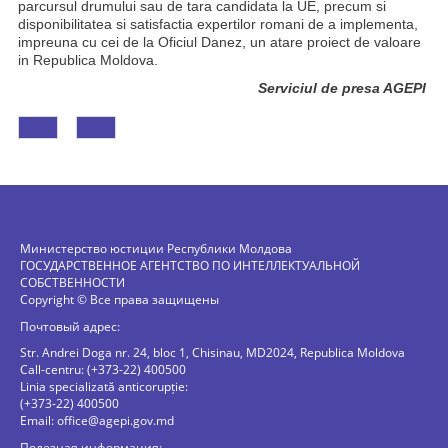
parcursul drumului sau de tara candidata la UE, precum si
disponibilitatea si satisfactia expertilor romani de a implementa,
impreuna cu cei de la Oficiul Danez, un atare proiect de valoare
in Republica Moldova.
Serviciul de presa AGEPI
Министерство юстиции Республики Молдова
ГОСУДАРСТВЕННОЕ АГЕНТСТВО ПО ИНТЕЛЛЕКТУАЛЬНОЙ
СОБСТВЕННОСТИ
Copyright © Все права защищены
Почтовый адрес:
Str. Andrei Doga nr. 24, bloc 1, Chisinau, MD2024, Republica Moldova
Call-centru: (+373-22) 400500
Linia specializată anticorupție:
(+373-22) 400500
Email:
office@agepi.gov.md
Полезная информация: