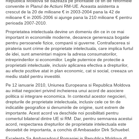
Republica Moldova se bazeaza pe prioritatile ce tin de reformele
convenite in Planul de Actiuni RM-UE. Aceasta asistenta a
crescut de la 20 de milioane € in 2003-2004 pana la 42 de
milioane € in 2005-2006 si ajunge pana la 210 milioane € pentru
perioada 2007-2010.
Proprietatea intelectuala devine un domeniu din ce in ce mai
important in economiile moderne, deoarece genereaza bogatie
pentru persoanele fizice, companii si guverne. Contrafacerea si
pirateria sunt crime de proprietate intelectuala, care implica furtul
de idei, sunt amenintari majore la adresa consumatorilor,
intreprinderilor si economiilor. Legile puternice de protectie a
proprietatii intelectuale, inclusiv aplicarea efectiva a drepturilor,
au efecte pozitive atat in plan economic, cat si social, creeaza un
mediu stabil pentru investitii.
Pe 12 ianuarie 2010, Uniunea Europeana si Republica Moldova
au initiat negocieri privind incheierea unui acord de asociere
politica si integrare economica. In contextul acestor negocieri,
drepturile de proprietate intelectuala, inclusiv cele ce tin de
indicatiile geografice si denumirile de origine, sunt extrem de
importante. Acest acord va deschide noi posibilitati pentru
comertul bilateral dintre UE si RM. Dar, pentru semnarea acestui
acord, respectarea drepturilor de proprietate intelectuala este
deosebit de importanta, a conchis dl Ambasador
Dirk Schuebel.
Excelenta Sa
Ambasadorul Romaniei in Republica Moldova dl