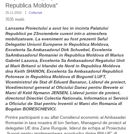
Republica Moldova”
25.11.2010
События
3535 reads
Lansarea Proiectului a avut loc in incinta Palatului
Republicii pe 23noiembrie curent intr-o atmosfera
mobilizatoare. La eveniment au fost prezenti Seful
Delegatiei Uniunii Europene in Republica Moldova,
Excelenta Sa Ambasadorul Dirk Schuebel, Excelenta
Sa
Ambasadorul Romaniei in Republica Moldova dl Marius
Gabriel Lazurca, Excelenta Sa Ambasadorul Regatului Unit
al Marii Britanii si Irlandei de Nord in Republica Moldova
dna Keith SHANON, Excelenta Sa Ambasadorul Republicii
Poloneze in Republica Moldova dl Bogumil LUFT,
Viceministrul de Stat dl Eduard Banaruc,
Liderul de proiect,
Vicedirectorul general al Oficiului Danez pentru Brevete si
Marci dl Keld Nymann JENSEN, Liderul junior de proiect,
directorul Directiei Colectia Nationala, Informatica si Servicii
a Oficiului de Stat pentru Inventii si Marci din Romania dl
Bogdan BORESCHIEVICI.
Printre participanti s-au aflat Consilierul economic al Ambasadei
Romaniei in tara noastra dl Ion Serban, Managerul de proiect al
delegatiei UE dna Zane Rungule, liderul de echipa al Proiectului
„Suport pentru implementarea acordurilor dintre RM-UE” dl