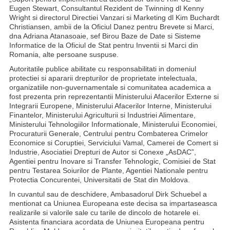
Eugen Stewart, Consultantul Rezident de Twinning dl Kenny
Wright si directorul Directiei Vanzari si Marketing dl Kim Buchardt
Christiansen, ambii de la Oficiul Danez pentru Brevete si Marci,
dna Adriana Atanasoaie, sef Birou Baze de Date si Sisteme
Informatice de la Oficiul de Stat pentru Inventii si Marci din
Romania, alte persoane suspuse.
Autoritatile publice abilitate cu responsabilitati in domeniul
protectiei si apararii drepturilor de proprietate intelectuala,
organizatiile non-guvernamentale si comunitatea academica a
fost prezenta prin reprezentantii Ministerului Afacerilor Externe si
Integrarii Europene, Ministerului Afacerilor Interne, Ministerului
Finantelor, Ministerului Agriculturii si Industriei Alimentare,
Ministerului Tehnologiilor Informationale, Ministerului Economiei,
Procuraturii Generale, Centrului pentru Combaterea Crimelor
Economice si Coruptiei, Serviciului Vamal, Camerei de Comert si
Industrie, Asociatiei Drepturi de Autor si Conexe „AsDAC”,
Agentiei pentru Inovare si Transfer Tehnologic, Comisiei de Stat
pentru Testarea Soiurilor de Plante, Agentiei Nationale pentru
Protectia Concurentei, Universitatii de Stat din Moldova.
In cuvantul sau de deschidere, Ambasadorul Dirk Schuebel a
mentionat ca
Uniunea Europeana este decisa sa impartaseasca
realizarile si valorile sale cu tarile de dincolo de hotarele ei.
Asistenta financiara acordata de Uniunea Europeana pentru